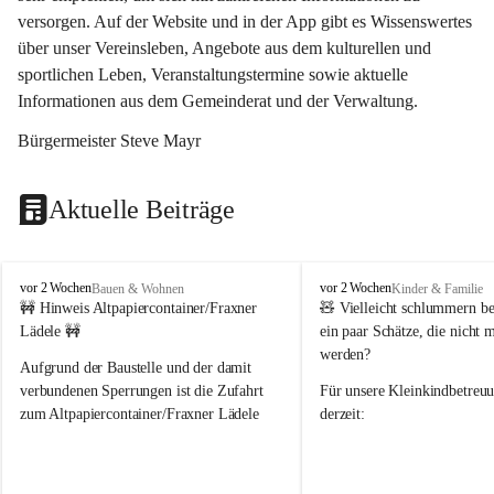
versorgen. Auf der Website und in der App gibt es Wissenswertes 
über unser Vereinsleben, Angebote aus dem kulturellen und 
sportlichen Leben, Veranstaltungstermine sowie aktuelle 
Informationen aus dem Gemeinderat und der Verwaltung. 
Bürgermeister Steve Mayr
Aktuelle Beiträge
F
F
vor 2 Wochen
vor 2 Wochen
Bauen & Wohnen
Kinder & Familie
r
r
🚧 Hinweis Altpapiercontainer/Fraxner 
🧸 
Vielleicht schlummern be
a
a
Lädele 🚧
ein paar Schätze, die nicht 
x
x
werden?
e
e
Aufgrund der Baustelle und der damit 
r
r
verbundenen Sperrungen ist die Zufahrt 
Für unsere 
Kleinkindbetreu
n
n
zum Altpapiercontainer/Fraxner Lädele 
derzeit:
derzeit nur erschwert möglich.
👶 
Puppenbuggys
Ein herzliches Dankeschön an Erwin und 
👗 
Puppenkleidung
 für Pupp