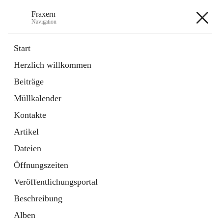
Fraxern
Navigation
Fraxern
Start
Herzlich willkommen
öffnet
Bürgerservice
Beiträge
in
Ordner
neuem
Müllkalender
Tab
öffnet
Formulare
in
Artikel
Kontakte
neuem
Tab
Artikel
+5
Dateien
Öffnungszeiten
Veröffentlichungsportal
Beschreibung
Hauptadresse
Alben