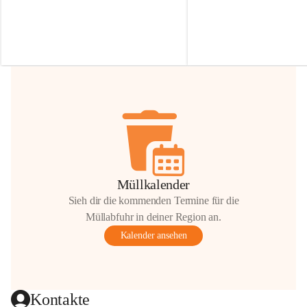
Irmgard Nachbaur, die für diese Zeit die 
Größen 
35 cm, 40 cm und 
Zufahrt über ihre Privatstraße zur 
💛 Wenn ihr etwas davon ab
Verfügung stellen. 🙏
möchtet, freuen sich unsere 
Vielen Dank für eure Unterstützung und 
über eure Unterstützung.
Hilfsbereitschaft!
📍 
Die Spenden können ger
Gemeindeamt abgegeben we
Vielen herzlichen Dank!
 🌼
Müllkalender
Sieh dir die kommenden Termine für die
Müllabfuhr in deiner Region an.
Kalender ansehen
Kontakte