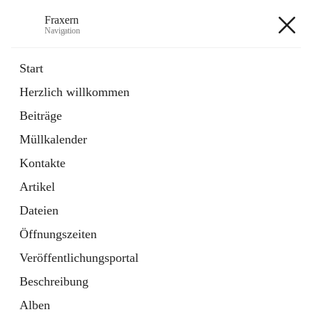
Fraxern
Navigation
Fraxern
Start
Herzlich willkommen
öffnet
Bürgerservice
Beiträge
in
Ordner
neuem
Müllkalender
Tab
öffnet
Formulare
in
Artikel
Kontakte
neuem
Tab
Artikel
+5
Dateien
Öffnungszeiten
Veröffentlichungsportal
Beschreibung
Hauptadresse
Alben