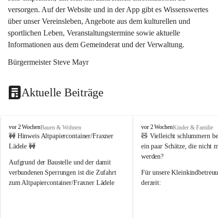
versorgen. Auf der Website und in der App gibt es Wissenswertes 
über unser Vereinsleben, Angebote aus dem kulturellen und 
sportlichen Leben, Veranstaltungstermine sowie aktuelle 
Informationen aus dem Gemeinderat und der Verwaltung. 
Bürgermeister Steve Mayr
Aktuelle Beiträge
F
F
vor 2 Wochen
vor 2 Wochen
Bauen & Wohnen
Kinder & Familie
r
r
🚧 Hinweis Altpapiercontainer/Fraxner 
🧸 
Vielleicht schlummern be
a
a
Lädele 🚧
ein paar Schätze, die nicht 
x
x
werden?
e
e
Aufgrund der Baustelle und der damit 
r
r
verbundenen Sperrungen ist die Zufahrt 
Für unsere 
Kleinkindbetreu
n
n
zum Altpapiercontainer/Fraxner Lädele 
derzeit:
derzeit nur erschwert möglich.
👶 
Puppenbuggys
Ein herzliches Dankeschön an Erwin und 
👗 
Puppenkleidung
 für Pupp