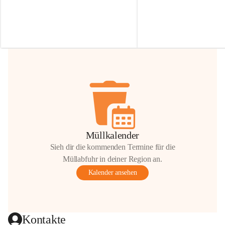
Irmgard Nachbaur, die für diese Zeit die 
Größen 
35 cm, 40 cm und 
Zufahrt über ihre Privatstraße zur 
💛 Wenn ihr etwas davon ab
Verfügung stellen. 🙏
möchtet, freuen sich unsere 
Vielen Dank für eure Unterstützung und 
über eure Unterstützung.
Hilfsbereitschaft!
📍 
Die Spenden können ger
Gemeindeamt abgegeben we
Vielen herzlichen Dank!
 🌼
Müllkalender
Sieh dir die kommenden Termine für die
Müllabfuhr in deiner Region an.
Kalender ansehen
Kontakte