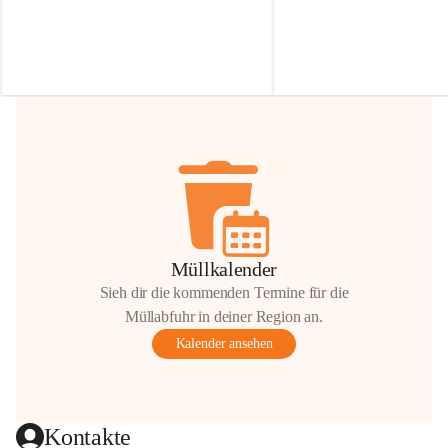
Irmgard Nachbaur, die für diese Zeit die 
Größen 
35 cm, 40 cm und 
Zufahrt über ihre Privatstraße zur 
💛 Wenn ihr etwas davon ab
Verfügung stellen. 🙏
möchtet, freuen sich unsere 
Vielen Dank für eure Unterstützung und 
über eure Unterstützung.
Hilfsbereitschaft!
📍 
Die Spenden können ger
Gemeindeamt abgegeben we
Vielen herzlichen Dank!
 🌼
Müllkalender
Sieh dir die kommenden Termine für die
Müllabfuhr in deiner Region an.
Kalender ansehen
Kontakte