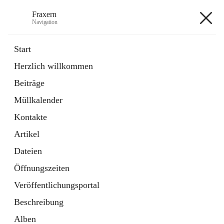
Fraxern
Navigation
Fraxern
Start
Herzlich willkommen
öffnet
Bürgerservice
Beiträge
in
Ordner
neuem
Müllkalender
Tab
öffnet
Formulare
in
Artikel
Kontakte
neuem
Tab
Artikel
+5
Dateien
Öffnungszeiten
Veröffentlichungsportal
Beschreibung
Hauptadresse
Alben