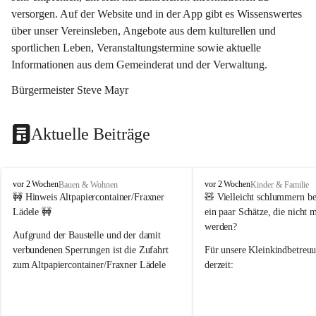
versorgen. Auf der Website und in der App gibt es Wissenswertes 
über unser Vereinsleben, Angebote aus dem kulturellen und 
sportlichen Leben, Veranstaltungstermine sowie aktuelle 
Informationen aus dem Gemeinderat und der Verwaltung. 
Bürgermeister Steve Mayr
Aktuelle Beiträge
F
F
vor 2 Wochen
vor 2 Wochen
Bauen & Wohnen
Kinder & Familie
r
r
🚧 Hinweis Altpapiercontainer/Fraxner 
🧸 
Vielleicht schlummern be
a
a
Lädele 🚧
ein paar Schätze, die nicht 
x
x
werden?
e
e
Aufgrund der Baustelle und der damit 
r
r
verbundenen Sperrungen ist die Zufahrt 
Für unsere 
Kleinkindbetreu
n
n
zum Altpapiercontainer/Fraxner Lädele 
derzeit:
derzeit nur erschwert möglich.
👶 
Puppenbuggys
Ein herzliches Dankeschön an Erwin und 
👗 
Puppenkleidung
 für Pupp