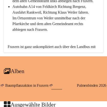
dem alten Gemeindeamt links abbiegen nach Fraxern.
Autobahn A14 von Feldkirch Richtung Bregenz, 
Ausfahrt Rankweil, Richtung Klaus Weiler fahren. 
Im Ortszentrum von Weiler unmittelbar nach der 
Pfarrkirche und dem alten Gemeindeamt rechts 
abbiegen nach Fraxern.
Fraxern ist ganz unkompliziert auch über den Landbus mit 
den öffentlichen Verkehrsmitteln zu erreichen. Die Linie 
492 fährt lt. Fahrplan des Verkehrsverbundes Vorarlberg an 
den Wochentagen regelmäßig zwischen Weiler und Fraxern.
Alben
An Samstagen, Sonn- und Feiertagen können Sie bequem 
direkt über die VMOBIL-App VMOBIL ON Ihren 
persönlichen Linienbus zur gewünschten Zeit zu Ihrer 
🌱 Baumpflanzaktion in Fraxern 🌱
Palmenbinden 2026
Haltestelle bestellen. Sowohl von Weiler kommend nach 
+19
Fraxern als auch von Fraxern nach Weiler oder natürlich für 
beide Fahrten Weiler-Fraxern-Weiler.
Ausgewählte Bilder