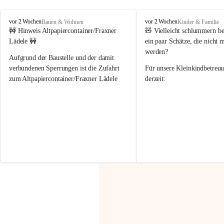
F
F
vor 2 Wochen
vor 2 Wochen
Bauen & Wohnen
Kinder & Familie
r
r
🚧 Hinweis Altpapiercontainer/Fraxner 
🧸 
Vielleicht schlummern be
a
a
Lädele 🚧
ein paar Schätze, die nicht 
x
x
werden?
e
e
Aufgrund der Baustelle und der damit 
r
r
verbundenen Sperrungen ist die Zufahrt 
Für unsere 
Kleinkindbetreu
n
n
zum Altpapiercontainer/Fraxner Lädele 
derzeit:
derzeit nur erschwert möglich.
👶 
Puppenbuggys
Ein herzliches Dankeschön an Erwin und 
👗 
Puppenkleidung
 für Pupp
Irmgard Nachbaur, die für diese Zeit die 
Größen 
35 cm, 40 cm und 
Zufahrt über ihre Privatstraße zur 
💛 Wenn ihr etwas davon ab
Verfügung stellen. 🙏
möchtet, freuen sich unsere 
Vielen Dank für eure Unterstützung und 
über eure Unterstützung.
Hilfsbereitschaft!
📍 
Die Spenden können ger
Gemeindeamt abgegeben we
Vielen herzlichen Dank!
 🌼