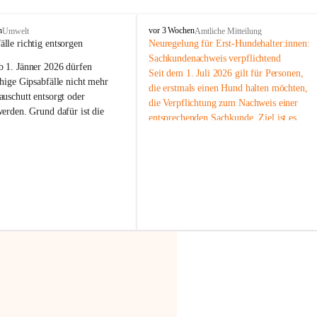
F
n
vor 3 Wochen
Umwelt
Amtliche Mitteilung
r
älle richtig entsorgen
Neuregelung für Erst-Hundehalter:innen: 
a
Sachkundenachweis verpflichtend
b 
1. Jänner 2026
 dürfen 
x
Seit dem 1. Juli 2026 gilt für Personen, 
e
hige Gipsabfälle nicht mehr 
die erstmals einen Hund halten möchten, 
r
uschutt entsorgt oder 
die Verpflichtung zum Nachweis einer 
n
werden
. Grund dafür ist die 
entsprechenden Sachkunde. Ziel ist es, 
linggips-Verordnung
, die eine 
Hundebesitzer:innen bestmöglich auf die 
Sammlung und das Recycling 
Haltung und Verantwortung im Umgang 
ällen vorschreibt.
mit ihrem Tier vorzubereiten.
Der Sachkundenachweis besteht aus zwei 
 Haushalte wird diese 
Teilen:
or allem dann relevant, wenn 
🐾 
Theoriekurs
gs- oder Umbauarbeiten
 an 
Mindestens 4 Unterrichtseinheiten 
Wohnung durchgeführt werden. 
à 60 Minuten
ände, Gipskartonplatten oder 
Muss vor der Anschaffung bzw. 
aus neu verbauten Gipsplatten 
Aufnahme eines Hundes absolviert 
ftig 
getrennt gesammelt und 
werden
rden.
🐾 
Praxiseinheit
t sammeln:
2-stündige praktische Schulung 