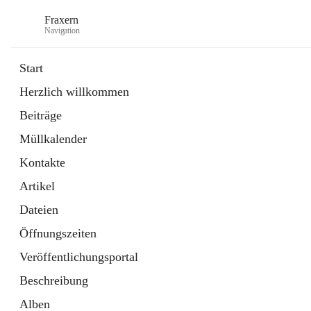
Fraxern
Navigation
Start
Herzlich willkommen
öffnet
Bürgerservice
Beiträge
in
Ordner
neuem
Müllkalender
Tab
öffnet
Formulare
in
Artikel
Kontakte
neuem
Tab
Artikel
Dateien
Öffnungszeiten
Veröffentlichungsportal
Beschreibung
Alben