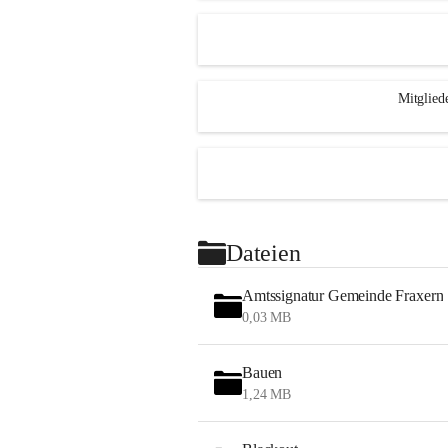
Mitglied
Dateien
Amtssignatur Gemeinde Fraxern
0,03 MB
Bauen
1,24 MB