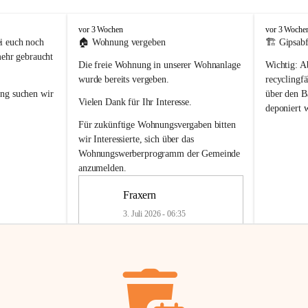
F
F
vor 3 Wochen
vor 3 Woche
r
r
i euch noch 
🏠 
Wohnung vergeben
🏗️ Gipsabf
a
a
mehr gebraucht 
Die freie Wohnung in unserer Wohnanlage 
Wichtig:
 A
x
x
e
e
wurde bereits vergeben.
recyclingfä
r
r
ung
 suchen wir 
über den Ba
Vielen Dank für Ihr Interesse.
n
n
deponiert 
neue 
Recyc
Für zukünftige Wohnungsvergaben bitten 
getrennte 
wir Interessierte, sich über das 
en in den 
von Gipsabf
Wohnungswerberprogramm der Gemeinde
45 cm
anzumelden.
Für private
geben 
Änderung v
Fraxern
Kinder riesig 
Renovierun
3. Juli 2026 - 06:35
Haus oder 
Alte Gipsw
ne beim 
Verschnitt 
rden.
🏠
Freie Wohnung in Fraxern
müssen kün
In unserer Wohnanlage wird eine 
entsorgt
 we
Wohnung frei.
✅ 
Getrenn