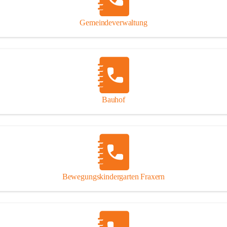
Gipsplatten
Trennung l
Gemeindeverwaltung
Beitrag zu
Ressourcen
bei Ihrem 
Annahme vo
Bauhof
Bewegungskindergarten Fraxern