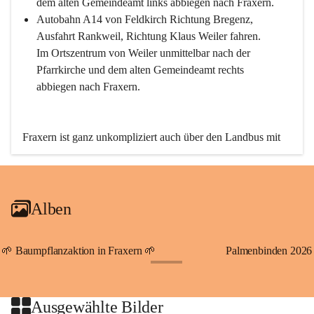
dem alten Gemeindeamt links abbiegen nach Fraxern.
Autobahn A14 von Feldkirch Richtung Bregenz, 
Ausfahrt Rankweil, Richtung Klaus Weiler fahren. 
Im Ortszentrum von Weiler unmittelbar nach der 
Pfarrkirche und dem alten Gemeindeamt rechts 
abbiegen nach Fraxern.
Fraxern ist ganz unkompliziert auch über den Landbus mit 
den öffentlichen Verkehrsmitteln zu erreichen. Die Linie 
492 fährt lt. Fahrplan des Verkehrsverbundes Vorarlberg an 
den Wochentagen regelmäßig zwischen Weiler und Fraxern.
Alben
An Samstagen, Sonn- und Feiertagen können Sie bequem 
direkt über die VMOBIL-App VMOBIL ON Ihren 
persönlichen Linienbus zur gewünschten Zeit zu Ihrer 
🌱 Baumpflanzaktion in Fraxern 🌱
Palmenbinden 2026
Haltestelle bestellen. Sowohl von Weiler kommend nach 
+19
Fraxern als auch von Fraxern nach Weiler oder natürlich für 
beide Fahrten Weiler-Fraxern-Weiler.
Ausgewählte Bilder