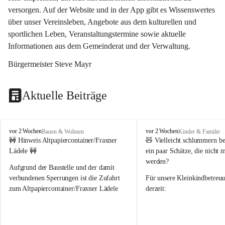
versorgen. Auf der Website und in der App gibt es Wissenswertes 
über unser Vereinsleben, Angebote aus dem kulturellen und 
sportlichen Leben, Veranstaltungstermine sowie aktuelle 
Informationen aus dem Gemeinderat und der Verwaltung. 
Bürgermeister Steve Mayr
Aktuelle Beiträge
F
F
vor 2 Wochen
vor 2 Wochen
Bauen & Wohnen
Kinder & Familie
r
r
🚧 Hinweis Altpapiercontainer/Fraxner 
🧸 
Vielleicht schlummern be
a
a
Lädele 🚧
ein paar Schätze, die nicht 
x
x
werden?
e
e
Aufgrund der Baustelle und der damit 
r
r
verbundenen Sperrungen ist die Zufahrt 
Für unsere 
Kleinkindbetreu
n
n
zum Altpapiercontainer/Fraxner Lädele 
derzeit:
derzeit nur erschwert möglich.
👶 
Puppenbuggys
Ein herzliches Dankeschön an Erwin und 
👗 
Puppenkleidung
 für Pupp