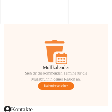
Irmgard Nachbaur, die für diese Zeit die 
Größen 
35 cm, 40 cm und 
Zufahrt über ihre Privatstraße zur 
💛 Wenn ihr etwas davon ab
Verfügung stellen. 🙏
möchtet, freuen sich unsere 
Vielen Dank für eure Unterstützung und 
über eure Unterstützung.
Hilfsbereitschaft!
📍 
Die Spenden können ger
Gemeindeamt abgegeben we
Vielen herzlichen Dank!
 🌼
Müllkalender
Sieh dir die kommenden Termine für die
Müllabfuhr in deiner Region an.
Kalender ansehen
Kontakte