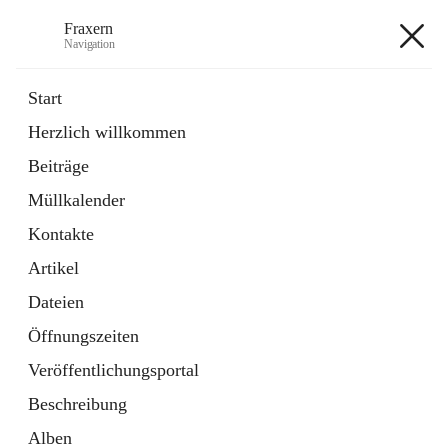
Fraxern
Navigation
Fraxern
Start
Herzlich willkommen
öffnet
Bürgerservice
Beiträge
in
Ordner
neuem
Müllkalender
Tab
öffnet
Formulare
in
Artikel
Kontakte
neuem
Tab
Artikel
+5
Dateien
Öffnungszeiten
Veröffentlichungsportal
Beschreibung
Hauptadresse
Alben