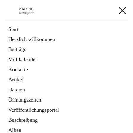
Fraxern
Navigation
Fraxern
Start
Herzlich willkommen
öffnet
Bürgerservice
Beiträge
in
Ordner
neuem
Müllkalender
Tab
öffnet
Formulare
in
Artikel
Kontakte
neuem
Tab
Artikel
+5
Dateien
Öffnungszeiten
Veröffentlichungsportal
Beschreibung
Hauptadresse
Alben