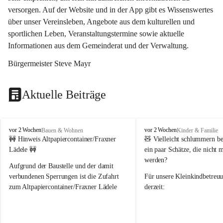
versorgen. Auf der Website und in der App gibt es Wissenswertes 
über unser Vereinsleben, Angebote aus dem kulturellen und 
sportlichen Leben, Veranstaltungstermine sowie aktuelle 
Informationen aus dem Gemeinderat und der Verwaltung. 
Bürgermeister Steve Mayr
Aktuelle Beiträge
F
F
vor 2 Wochen
vor 2 Wochen
Bauen & Wohnen
Kinder & Familie
r
r
🚧 Hinweis Altpapiercontainer/Fraxner 
🧸 
Vielleicht schlummern be
a
a
Lädele 🚧
ein paar Schätze, die nicht 
x
x
werden?
e
e
Aufgrund der Baustelle und der damit 
r
r
verbundenen Sperrungen ist die Zufahrt 
Für unsere 
Kleinkindbetreu
n
n
zum Altpapiercontainer/Fraxner Lädele 
derzeit:
derzeit nur erschwert möglich.
👶 
Puppenbuggys
Ein herzliches Dankeschön an Erwin und 
👗 
Puppenkleidung
 für Pupp