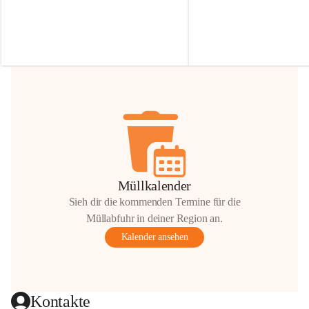
Irmgard Nachbaur, die für diese Zeit die 
Größen 
35 cm, 40 cm und 
Zufahrt über ihre Privatstraße zur 
💛 Wenn ihr etwas davon ab
Verfügung stellen. 🙏
möchtet, freuen sich unsere 
Vielen Dank für eure Unterstützung und 
über eure Unterstützung.
Hilfsbereitschaft!
📍 
Die Spenden können ger
Gemeindeamt abgegeben we
Vielen herzlichen Dank!
 🌼
Müllkalender
Sieh dir die kommenden Termine für die
Müllabfuhr in deiner Region an.
Kalender ansehen
Kontakte