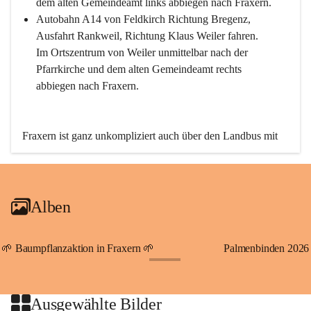
dem alten Gemeindeamt links abbiegen nach Fraxern.
Autobahn A14 von Feldkirch Richtung Bregenz, 
Ausfahrt Rankweil, Richtung Klaus Weiler fahren. 
Im Ortszentrum von Weiler unmittelbar nach der 
Pfarrkirche und dem alten Gemeindeamt rechts 
abbiegen nach Fraxern.
Fraxern ist ganz unkompliziert auch über den Landbus mit 
den öffentlichen Verkehrsmitteln zu erreichen. Die Linie 
492 fährt lt. Fahrplan des Verkehrsverbundes Vorarlberg an 
den Wochentagen regelmäßig zwischen Weiler und Fraxern.
Alben
An Samstagen, Sonn- und Feiertagen können Sie bequem 
direkt über die VMOBIL-App VMOBIL ON Ihren 
persönlichen Linienbus zur gewünschten Zeit zu Ihrer 
🌱 Baumpflanzaktion in Fraxern 🌱
Palmenbinden 2026
Haltestelle bestellen. Sowohl von Weiler kommend nach 
+19
Fraxern als auch von Fraxern nach Weiler oder natürlich für 
beide Fahrten Weiler-Fraxern-Weiler.
Ausgewählte Bilder