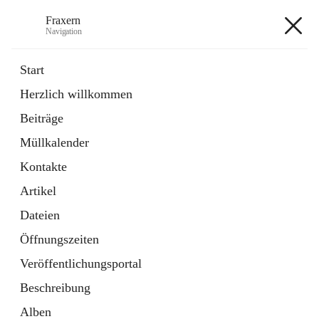
Fraxern
Navigation
Fraxern
Start
Herzlich willkommen
öffnet
Bürgerservice
Beiträge
in
Ordner
neuem
Müllkalender
Tab
öffnet
Formulare
in
Artikel
Kontakte
neuem
Tab
Artikel
+5
Dateien
Öffnungszeiten
Veröffentlichungsportal
Beschreibung
Hauptadresse
Alben