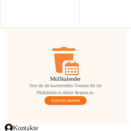
Irmgard Nachbaur, die für diese Zeit die 
Größen 
35 cm, 40 cm und 
Zufahrt über ihre Privatstraße zur 
💛 Wenn ihr etwas davon ab
Verfügung stellen. 🙏
möchtet, freuen sich unsere 
Vielen Dank für eure Unterstützung und 
über eure Unterstützung.
Hilfsbereitschaft!
📍 
Die Spenden können ger
Gemeindeamt abgegeben we
Vielen herzlichen Dank!
 🌼
Müllkalender
Sieh dir die kommenden Termine für die
Müllabfuhr in deiner Region an.
Kalender ansehen
Kontakte