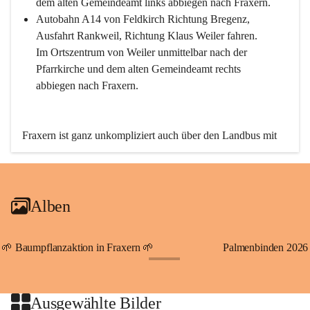
dem alten Gemeindeamt links abbiegen nach Fraxern.
Autobahn A14 von Feldkirch Richtung Bregenz, 
Ausfahrt Rankweil, Richtung Klaus Weiler fahren. 
Im Ortszentrum von Weiler unmittelbar nach der 
Pfarrkirche und dem alten Gemeindeamt rechts 
abbiegen nach Fraxern.
Fraxern ist ganz unkompliziert auch über den Landbus mit 
den öffentlichen Verkehrsmitteln zu erreichen. Die Linie 
492 fährt lt. Fahrplan des Verkehrsverbundes Vorarlberg an 
den Wochentagen regelmäßig zwischen Weiler und Fraxern.
Alben
An Samstagen, Sonn- und Feiertagen können Sie bequem 
direkt über die VMOBIL-App VMOBIL ON Ihren 
persönlichen Linienbus zur gewünschten Zeit zu Ihrer 
🌱 Baumpflanzaktion in Fraxern 🌱
Palmenbinden 2026
Haltestelle bestellen. Sowohl von Weiler kommend nach 
+19
Fraxern als auch von Fraxern nach Weiler oder natürlich für 
beide Fahrten Weiler-Fraxern-Weiler.
Ausgewählte Bilder