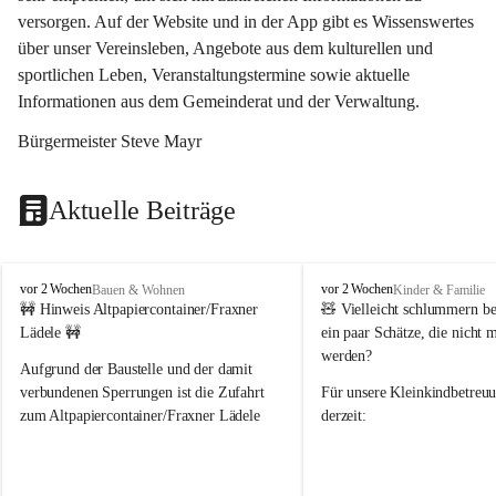
versorgen. Auf der Website und in der App gibt es Wissenswertes 
über unser Vereinsleben, Angebote aus dem kulturellen und 
sportlichen Leben, Veranstaltungstermine sowie aktuelle 
Informationen aus dem Gemeinderat und der Verwaltung. 
Bürgermeister Steve Mayr
Aktuelle Beiträge
F
F
vor 2 Wochen
vor 2 Wochen
Bauen & Wohnen
Kinder & Familie
r
r
🚧 Hinweis Altpapiercontainer/Fraxner 
🧸 
Vielleicht schlummern be
a
a
Lädele 🚧
ein paar Schätze, die nicht 
x
x
werden?
e
e
Aufgrund der Baustelle und der damit 
r
r
verbundenen Sperrungen ist die Zufahrt 
Für unsere 
Kleinkindbetreu
n
n
zum Altpapiercontainer/Fraxner Lädele 
derzeit:
derzeit nur erschwert möglich.
👶 
Puppenbuggys
Ein herzliches Dankeschön an Erwin und 
👗 
Puppenkleidung
 für Pupp