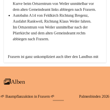
Kurve beim Ortszentrum von Weiler unmittelbar vor 
dem alten Gemeindeamt links abbiegen nach Fraxern.
Autobahn A14 von Feldkirch Richtung Bregenz, 
Ausfahrt Rankweil, Richtung Klaus Weiler fahren. 
Im Ortszentrum von Weiler unmittelbar nach der 
Pfarrkirche und dem alten Gemeindeamt rechts 
abbiegen nach Fraxern.
Fraxern ist ganz unkompliziert auch über den Landbus mit 
den öffentlichen Verkehrsmitteln zu erreichen. Die Linie 
492 fährt lt. Fahrplan des Verkehrsverbundes Vorarlberg an 
den Wochentagen regelmäßig zwischen Weiler und Fraxern.
Alben
An Samstagen, Sonn- und Feiertagen können Sie bequem 
direkt über die VMOBIL-App VMOBIL ON Ihren 
persönlichen Linienbus zur gewünschten Zeit zu Ihrer 
🌱 Baumpflanzaktion in Fraxern 🌱
Palmenbinden 2026
Haltestelle bestellen. Sowohl von Weiler kommend nach 
+19
Fraxern als auch von Fraxern nach Weiler oder natürlich für 