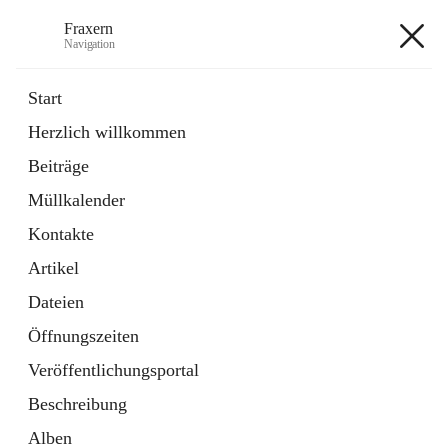
Fraxern
Navigation
Fraxern
Start
Herzlich willkommen
öffnet
Bürgerservice
Beiträge
in
Ordner
neuem
Müllkalender
Tab
öffnet
Formulare
in
Artikel
Kontakte
neuem
Tab
Artikel
+5
Dateien
Öffnungszeiten
Veröffentlichungsportal
Beschreibung
Hauptadresse
Alben