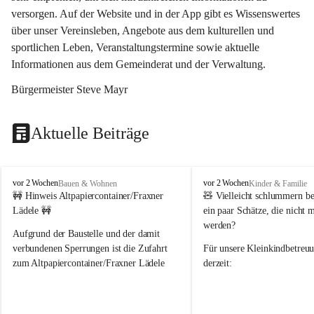
versorgen. Auf der Website und in der App gibt es Wissenswertes 
über unser Vereinsleben, Angebote aus dem kulturellen und 
sportlichen Leben, Veranstaltungstermine sowie aktuelle 
Informationen aus dem Gemeinderat und der Verwaltung. 
Bürgermeister Steve Mayr
Aktuelle Beiträge
F
F
vor 2 Wochen
vor 2 Wochen
Bauen & Wohnen
Kinder & Familie
r
r
🚧 Hinweis Altpapiercontainer/Fraxner 
🧸 
Vielleicht schlummern be
a
a
Lädele 🚧
ein paar Schätze, die nicht 
x
x
werden?
e
e
Aufgrund der Baustelle und der damit 
r
r
verbundenen Sperrungen ist die Zufahrt 
Für unsere 
Kleinkindbetreu
n
n
zum Altpapiercontainer/Fraxner Lädele 
derzeit:
derzeit nur erschwert möglich.
👶 
Puppenbuggys
Ein herzliches Dankeschön an Erwin und 
👗 
Puppenkleidung
 für Pupp