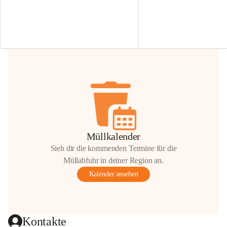
Irmgard Nachbaur, die für diese Zeit die 
Größen 
35 cm, 40 cm und 
Zufahrt über ihre Privatstraße zur 
💛 Wenn ihr etwas davon ab
Verfügung stellen. 🙏
möchtet, freuen sich unsere 
Vielen Dank für eure Unterstützung und 
über eure Unterstützung.
Hilfsbereitschaft!
📍 
Die Spenden können ger
Gemeindeamt abgegeben we
Vielen herzlichen Dank!
 🌼
Müllkalender
Sieh dir die kommenden Termine für die
Müllabfuhr in deiner Region an.
Kalender ansehen
Kontakte