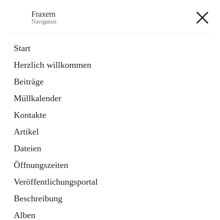
Fraxern
Navigation
Fraxern
Start
Herzlich willkommen
öffnet
Bürgerservice
Beiträge
in
Ordner
neuem
Müllkalender
Tab
öffnet
Formulare
in
Artikel
Kontakte
neuem
Tab
Artikel
+5
Dateien
Öffnungszeiten
Veröffentlichungsportal
Beschreibung
Hauptadresse
Alben