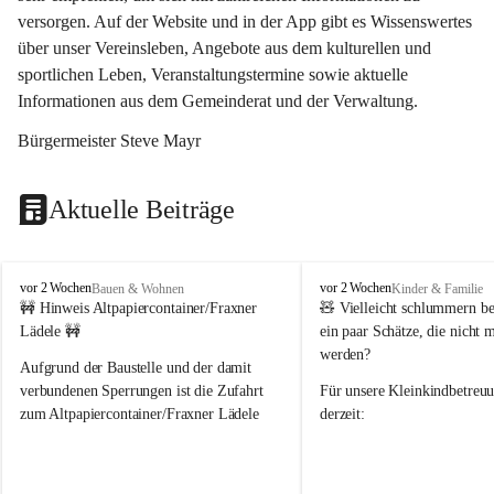
versorgen. Auf der Website und in der App gibt es Wissenswertes 
über unser Vereinsleben, Angebote aus dem kulturellen und 
sportlichen Leben, Veranstaltungstermine sowie aktuelle 
Informationen aus dem Gemeinderat und der Verwaltung. 
Bürgermeister Steve Mayr
Aktuelle Beiträge
F
F
vor 2 Wochen
vor 2 Wochen
Bauen & Wohnen
Kinder & Familie
r
r
🚧 Hinweis Altpapiercontainer/Fraxner 
🧸 
Vielleicht schlummern be
a
a
Lädele 🚧
ein paar Schätze, die nicht 
x
x
werden?
e
e
Aufgrund der Baustelle und der damit 
r
r
verbundenen Sperrungen ist die Zufahrt 
Für unsere 
Kleinkindbetreu
n
n
zum Altpapiercontainer/Fraxner Lädele 
derzeit:
derzeit nur erschwert möglich.
👶 
Puppenbuggys
Ein herzliches Dankeschön an Erwin und 
👗 
Puppenkleidung
 für Pupp