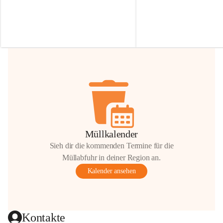
Irmgard Nachbaur, die für diese Zeit die 
Größen 
35 cm, 40 cm und 
Zufahrt über ihre Privatstraße zur 
💛 Wenn ihr etwas davon ab
Verfügung stellen. 🙏
möchtet, freuen sich unsere 
Vielen Dank für eure Unterstützung und 
über eure Unterstützung.
Hilfsbereitschaft!
📍 
Die Spenden können ger
Gemeindeamt abgegeben we
Vielen herzlichen Dank!
 🌼
Müllkalender
Sieh dir die kommenden Termine für die
Müllabfuhr in deiner Region an.
Kalender ansehen
Kontakte