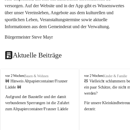
versorgen. Auf der Website und in der App gibt es Wissenswertes 
über unser Vereinsleben, Angebote aus dem kulturellen und 
sportlichen Leben, Veranstaltungstermine sowie aktuelle 
Informationen aus dem Gemeinderat und der Verwaltung. 
Bürgermeister Steve Mayr
Aktuelle Beiträge
F
F
vor 2 Wochen
vor 2 Wochen
Bauen & Wohnen
Kinder & Familie
r
r
🚧 Hinweis Altpapiercontainer/Fraxner 
🧸 
Vielleicht schlummern be
a
a
Lädele 🚧
ein paar Schätze, die nicht 
x
x
werden?
e
e
Aufgrund der Baustelle und der damit 
r
r
verbundenen Sperrungen ist die Zufahrt 
Für unsere 
Kleinkindbetreu
n
n
zum Altpapiercontainer/Fraxner Lädele 
derzeit:
derzeit nur erschwert möglich.
👶 
Puppenbuggys
Ein herzliches Dankeschön an Erwin und 
👗 
Puppenkleidung
 für Pupp