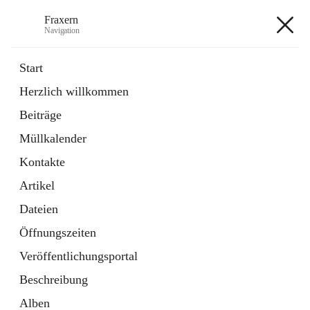
Fraxern
Navigation
Fraxern
Start
Herzlich willkommen
öffnet
Bürgerservice
Beiträge
in
Ordner
neuem
Müllkalender
Tab
öffnet
Formulare
in
Artikel
Kontakte
neuem
Tab
Artikel
+5
Dateien
Öffnungszeiten
Veröffentlichungsportal
Beschreibung
Hauptadresse
Alben