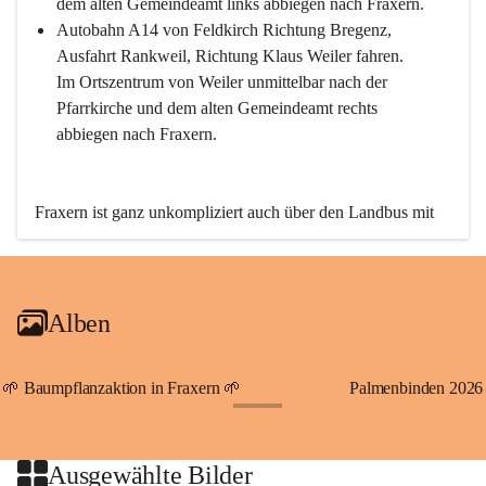
dem alten Gemeindeamt links abbiegen nach Fraxern.
Autobahn A14 von Feldkirch Richtung Bregenz, 
Ausfahrt Rankweil, Richtung Klaus Weiler fahren. 
Im Ortszentrum von Weiler unmittelbar nach der 
Pfarrkirche und dem alten Gemeindeamt rechts 
abbiegen nach Fraxern.
Fraxern ist ganz unkompliziert auch über den Landbus mit 
den öffentlichen Verkehrsmitteln zu erreichen. Die Linie 
492 fährt lt. Fahrplan des Verkehrsverbundes Vorarlberg an 
den Wochentagen regelmäßig zwischen Weiler und Fraxern.
Alben
An Samstagen, Sonn- und Feiertagen können Sie bequem 
direkt über die VMOBIL-App VMOBIL ON Ihren 
persönlichen Linienbus zur gewünschten Zeit zu Ihrer 
🌱 Baumpflanzaktion in Fraxern 🌱
Palmenbinden 2026
Haltestelle bestellen. Sowohl von Weiler kommend nach 
+19
Fraxern als auch von Fraxern nach Weiler oder natürlich für 
beide Fahrten Weiler-Fraxern-Weiler.
Ausgewählte Bilder