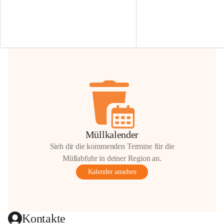
Irmgard Nachbaur, die für diese Zeit die 
Größen 
35 cm, 40 cm und 
Zufahrt über ihre Privatstraße zur 
💛 Wenn ihr etwas davon ab
Verfügung stellen. 🙏
möchtet, freuen sich unsere 
Vielen Dank für eure Unterstützung und 
über eure Unterstützung.
Hilfsbereitschaft!
📍 
Die Spenden können ger
Gemeindeamt abgegeben we
Vielen herzlichen Dank!
 🌼
Müllkalender
Sieh dir die kommenden Termine für die
Müllabfuhr in deiner Region an.
Kalender ansehen
Kontakte