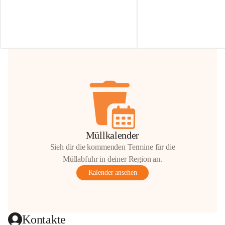
Irmgard Nachbaur, die für diese Zeit die 
Größen 
35 cm, 40 cm und 
Zufahrt über ihre Privatstraße zur 
💛 Wenn ihr etwas davon ab
Verfügung stellen. 🙏
möchtet, freuen sich unsere 
Vielen Dank für eure Unterstützung und 
über eure Unterstützung.
Hilfsbereitschaft!
📍 
Die Spenden können ger
Gemeindeamt abgegeben we
Vielen herzlichen Dank!
 🌼
Müllkalender
Sieh dir die kommenden Termine für die
Müllabfuhr in deiner Region an.
Kalender ansehen
Kontakte