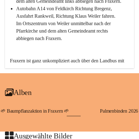
dem alten Gemeindeamt links abbiegen nach Fraxern.
Autobahn A14 von Feldkirch Richtung Bregenz, 
Ausfahrt Rankweil, Richtung Klaus Weiler fahren. 
Im Ortszentrum von Weiler unmittelbar nach der 
Pfarrkirche und dem alten Gemeindeamt rechts 
abbiegen nach Fraxern.
Fraxern ist ganz unkompliziert auch über den Landbus mit 
den öffentlichen Verkehrsmitteln zu erreichen. Die Linie 
492 fährt lt. Fahrplan des Verkehrsverbundes Vorarlberg an 
den Wochentagen regelmäßig zwischen Weiler und Fraxern.
Alben
An Samstagen, Sonn- und Feiertagen können Sie bequem 
direkt über die VMOBIL-App VMOBIL ON Ihren 
persönlichen Linienbus zur gewünschten Zeit zu Ihrer 
🌱 Baumpflanzaktion in Fraxern 🌱
Palmenbinden 2026
Haltestelle bestellen. Sowohl von Weiler kommend nach 
+19
Fraxern als auch von Fraxern nach Weiler oder natürlich für 
beide Fahrten Weiler-Fraxern-Weiler.
Ausgewählte Bilder