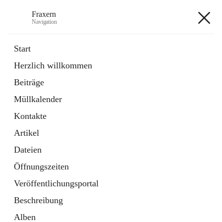
Fraxern
Navigation
Fraxern
Start
Herzlich willkommen
öffnet
Bürgerservice
Beiträge
in
Ordner
neuem
Müllkalender
Tab
öffnet
Formulare
in
Artikel
Kontakte
neuem
Tab
Artikel
+5
Dateien
Öffnungszeiten
Veröffentlichungsportal
Beschreibung
Hauptadresse
Alben