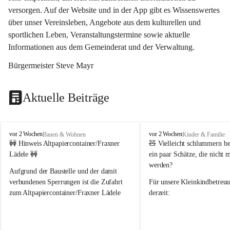
versorgen. Auf der Website und in der App gibt es Wissenswertes 
über unser Vereinsleben, Angebote aus dem kulturellen und 
sportlichen Leben, Veranstaltungstermine sowie aktuelle 
Informationen aus dem Gemeinderat und der Verwaltung. 
Bürgermeister Steve Mayr
Aktuelle Beiträge
F
F
vor 2 Wochen
vor 2 Wochen
Bauen & Wohnen
Kinder & Familie
r
r
🚧 Hinweis Altpapiercontainer/Fraxner 
🧸 
Vielleicht schlummern be
a
a
Lädele 🚧
ein paar Schätze, die nicht 
x
x
werden?
e
e
Aufgrund der Baustelle und der damit 
r
r
verbundenen Sperrungen ist die Zufahrt 
Für unsere 
Kleinkindbetreu
n
n
zum Altpapiercontainer/Fraxner Lädele 
derzeit:
derzeit nur erschwert möglich.
👶 
Puppenbuggys
Ein herzliches Dankeschön an Erwin und 
👗 
Puppenkleidung
 für Pupp