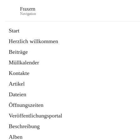
Fraxern
Navigation
Start
Herzlich willkommen
öffnet
Bürgerservice
Beiträge
in
Ordner
neuem
Müllkalender
Tab
öffnet
Formulare
in
Artikel
Kontakte
neuem
Tab
Artikel
Dateien
Öffnungszeiten
Veröffentlichungsportal
Beschreibung
Alben