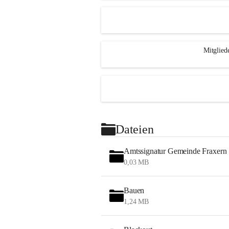
Mitglied
Dateien
Amtssignatur Gemeinde Fraxern
0,03 MB
Bauen
1,24 MB