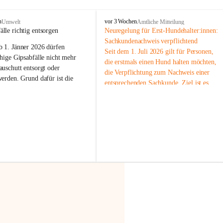
F
n
vor 3 Wochen
Umwelt
Amtliche Mitteilung
r
älle richtig entsorgen
Neuregelung für Erst-Hundehalter:innen: 
a
Sachkundenachweis verpflichtend
b 
1. Jänner 2026
 dürfen 
x
Seit dem 1. Juli 2026 gilt für Personen, 
e
hige Gipsabfälle nicht mehr 
die erstmals einen Hund halten möchten, 
r
uschutt entsorgt oder 
die Verpflichtung zum Nachweis einer 
n
werden
. Grund dafür ist die 
entsprechenden Sachkunde. Ziel ist es, 
linggips-Verordnung
, die eine 
Hundebesitzer:innen bestmöglich auf die 
Sammlung und das Recycling 
Haltung und Verantwortung im Umgang 
ällen vorschreibt.
mit ihrem Tier vorzubereiten.
Der Sachkundenachweis besteht aus zwei 
 Haushalte wird diese 
Teilen:
or allem dann relevant, wenn 
🐾 
Theoriekurs
gs- oder Umbauarbeiten
 an 
Mindestens 4 Unterrichtseinheiten 
Wohnung durchgeführt werden. 
à 60 Minuten
ände, Gipskartonplatten oder 
Muss vor der Anschaffung bzw. 
aus neu verbauten Gipsplatten 
Aufnahme eines Hundes absolviert 
ftig 
getrennt gesammelt und 
werden
rden.
🐾 
Praxiseinheit
t sammeln:
2-stündige praktische Schulung 