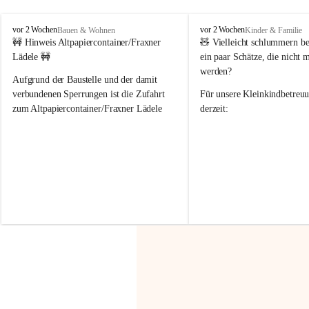
F
F
vor 2 Wochen
vor 2 Wochen
Bauen & Wohnen
Kinder & Familie
r
r
🚧 Hinweis Altpapiercontainer/Fraxner 
🧸 
Vielleicht schlummern be
a
a
Lädele 🚧
ein paar Schätze, die nicht 
x
x
werden?
e
e
Aufgrund der Baustelle und der damit 
r
r
verbundenen Sperrungen ist die Zufahrt 
Für unsere 
Kleinkindbetreu
n
n
zum Altpapiercontainer/Fraxner Lädele 
derzeit:
derzeit nur erschwert möglich.
👶 
Puppenbuggys
Ein herzliches Dankeschön an Erwin und 
👗 
Puppenkleidung
 für Pupp
Irmgard Nachbaur, die für diese Zeit die 
Größen 
35 cm, 40 cm und 
Zufahrt über ihre Privatstraße zur 
💛 Wenn ihr etwas davon ab
Verfügung stellen. 🙏
möchtet, freuen sich unsere 
Vielen Dank für eure Unterstützung und 
über eure Unterstützung.
Hilfsbereitschaft!
📍 
Die Spenden können ger
Gemeindeamt abgegeben we
Vielen herzlichen Dank!
 🌼