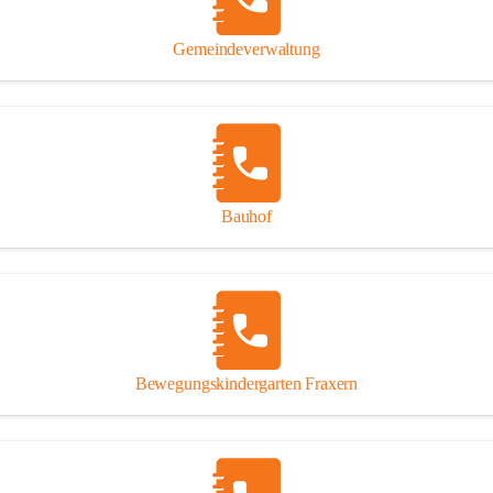
Gipsplatten
Trennung l
Gemeindeverwaltung
Beitrag zu
Ressourcen
bei Ihrem 
Annahme vo
Bauhof
Bewegungskindergarten Fraxern