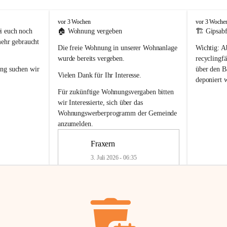
F
F
vor 3 Wochen
vor 3 Woche
r
r
i euch noch 
🏠 
Wohnung vergeben
🏗️ Gipsabf
a
a
mehr gebraucht 
Die freie Wohnung in unserer Wohnanlage 
Wichtig:
 A
x
x
e
e
wurde bereits vergeben.
recyclingfä
r
r
ung
 suchen wir 
über den Ba
Vielen Dank für Ihr Interesse.
n
n
deponiert 
neue 
Recyc
Für zukünftige Wohnungsvergaben bitten 
getrennte 
wir Interessierte, sich über das 
en in den 
von Gipsabf
Wohnungswerberprogramm der Gemeinde
45 cm
anzumelden.
Für private
geben 
Änderung v
Fraxern
Kinder riesig 
Renovierun
3. Juli 2026 - 06:35
Haus oder 
Alte Gipsw
ne beim 
Verschnitt 
rden.
🏠
Freie Wohnung in Fraxern
müssen kün
In unserer Wohnanlage wird eine 
entsorgt
 we
Wohnung frei.
✅ 
Getrenn