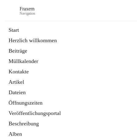
Fraxern
Navigation
Start
Herzlich willkommen
öffnet
Bürgerservice
Beiträge
in
Ordner
neuem
Müllkalender
Tab
öffnet
Formulare
in
Artikel
Kontakte
neuem
Tab
Artikel
Dateien
Öffnungszeiten
Veröffentlichungsportal
Beschreibung
Alben