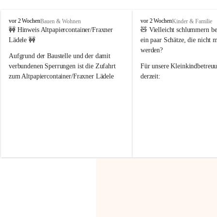
F
F
vor 2 Wochen
vor 2 Wochen
Bauen & Wohnen
Kinder & Familie
r
r
🚧 Hinweis Altpapiercontainer/Fraxner 
🧸 
Vielleicht schlummern be
a
a
Lädele 🚧
ein paar Schätze, die nicht 
x
x
werden?
e
e
Aufgrund der Baustelle und der damit 
r
r
verbundenen Sperrungen ist die Zufahrt 
Für unsere 
Kleinkindbetreu
n
n
zum Altpapiercontainer/Fraxner Lädele 
derzeit:
derzeit nur erschwert möglich.
👶 
Puppenbuggys
Ein herzliches Dankeschön an Erwin und 
👗 
Puppenkleidung
 für Pupp
Irmgard Nachbaur, die für diese Zeit die 
Größen 
35 cm, 40 cm und 
Zufahrt über ihre Privatstraße zur 
💛 Wenn ihr etwas davon ab
Verfügung stellen. 🙏
möchtet, freuen sich unsere 
Vielen Dank für eure Unterstützung und 
über eure Unterstützung.
Hilfsbereitschaft!
📍 
Die Spenden können ger
Gemeindeamt abgegeben we
Vielen herzlichen Dank!
 🌼