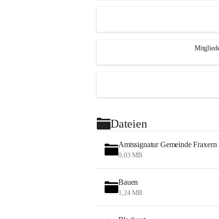
Mitglied
Dateien
Amtssignatur Gemeinde Fraxern
0,03 MB
Bauen
1,24 MB