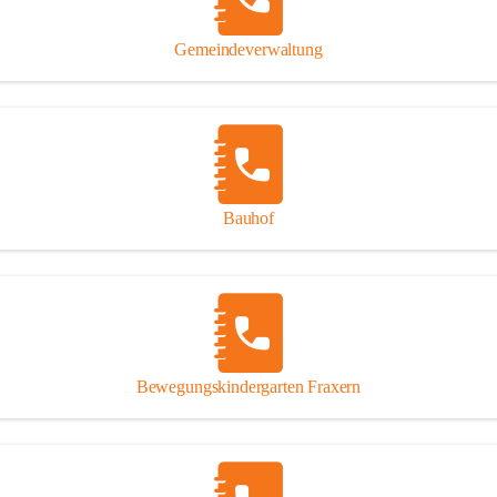
Gipsplatten
Trennung l
Gemeindeverwaltung
Beitrag zu
Ressourcen
bei Ihrem 
Annahme vo
Bauhof
Bewegungskindergarten Fraxern