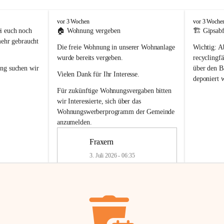
F
F
vor 3 Wochen
vor 3 Woche
r
r
i euch noch 
🏠 
Wohnung vergeben
🏗️ Gipsabf
a
a
mehr gebraucht 
Die freie Wohnung in unserer Wohnanlage 
Wichtig:
 A
x
x
e
e
wurde bereits vergeben.
recyclingfä
r
r
ung
 suchen wir 
über den Ba
Vielen Dank für Ihr Interesse.
n
n
deponiert 
neue 
Recyc
Für zukünftige Wohnungsvergaben bitten 
getrennte 
wir Interessierte, sich über das 
en in den 
von Gipsabf
Wohnungswerberprogramm der Gemeinde
45 cm
anzumelden.
Für private
geben 
Änderung v
Fraxern
Kinder riesig 
Renovierun
3. Juli 2026 - 06:35
Haus oder 
Alte Gipsw
ne beim 
Verschnitt 
rden.
🏠
Freie Wohnung in Fraxern
müssen kün
In unserer Wohnanlage wird eine 
entsorgt
 we
Wohnung frei.
✅ 
Getrenn