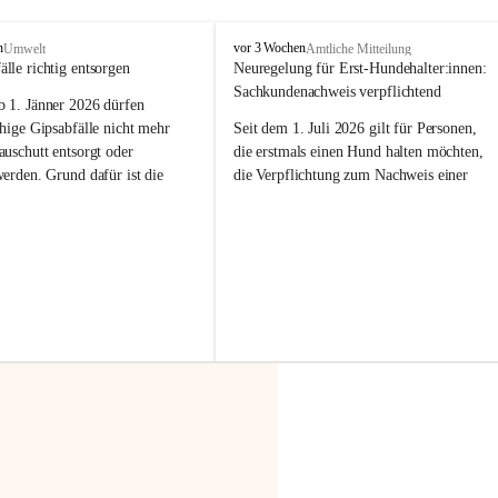
F
n
vor 3 Wochen
Umwelt
Amtliche Mitteilung
r
älle richtig entsorgen
Neuregelung für Erst-Hundehalter:innen: 
a
Sachkundenachweis verpflichtend
b 
1. Jänner 2026
 dürfen 
x
e
hige Gipsabfälle nicht mehr 
Seit dem 1. Juli 2026 gilt für Personen, 
r
uschutt entsorgt oder 
die erstmals einen Hund halten möchten, 
n
werden
. Grund dafür ist die 
die Verpflichtung zum Nachweis einer 
linggips-Verordnung
, die eine 
entsprechenden Sachkunde. Ziel ist es, 
Sammlung und das Recycling 
Hundebesitzer:innen bestmöglich auf die 
ällen vorschreibt.
Haltung und Verantwortung im Umgang 
mit ihrem Tier vorzubereiten.
 Haushalte wird diese 
or allem dann relevant, wenn 
Der Sachkundenachweis besteht aus zwei 
gs- oder Umbauarbeiten
 an 
Teilen:
Wohnung durchgeführt werden. 
🐾 
Theoriekurs
ände, Gipskartonplatten oder 
aus neu verbauten Gipsplatten 
Mindestens 4 Unterrichtseinheiten 
ftig 
getrennt gesammelt und 
à 60 Minuten
rden.
Muss vor der Anschaffung bzw. 
Aufnahme eines Hundes absolviert 
t sammeln:
werden