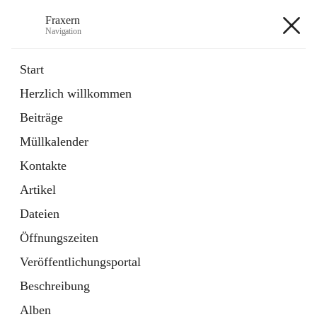
Fraxern
Navigation
Fraxern
Start
Herzlich willkommen
öffnet
Bürgerservice
Beiträge
in
Ordner
neuem
Müllkalender
Tab
öffnet
Formulare
in
Artikel
Kontakte
neuem
Tab
Artikel
+5
Dateien
Öffnungszeiten
Veröffentlichungsportal
Beschreibung
Hauptadresse
Alben