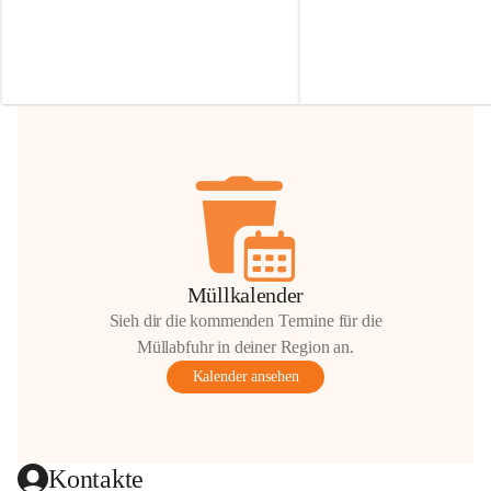
Irmgard Nachbaur, die für diese Zeit die 
Größen 
35 cm, 40 cm und 
Zufahrt über ihre Privatstraße zur 
💛 Wenn ihr etwas davon ab
Verfügung stellen. 🙏
möchtet, freuen sich unsere 
Vielen Dank für eure Unterstützung und 
über eure Unterstützung.
Hilfsbereitschaft!
📍 
Die Spenden können ger
Gemeindeamt abgegeben we
Vielen herzlichen Dank!
 🌼
Müllkalender
Sieh dir die kommenden Termine für die
Müllabfuhr in deiner Region an.
Kalender ansehen
Kontakte