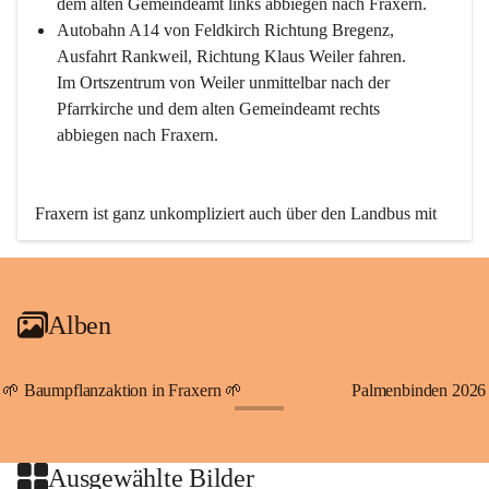
dem alten Gemeindeamt links abbiegen nach Fraxern.
Autobahn A14 von Feldkirch Richtung Bregenz, 
Ausfahrt Rankweil, Richtung Klaus Weiler fahren. 
Im Ortszentrum von Weiler unmittelbar nach der 
Pfarrkirche und dem alten Gemeindeamt rechts 
abbiegen nach Fraxern.
Fraxern ist ganz unkompliziert auch über den Landbus mit 
den öffentlichen Verkehrsmitteln zu erreichen. Die Linie 
492 fährt lt. Fahrplan des Verkehrsverbundes Vorarlberg an 
den Wochentagen regelmäßig zwischen Weiler und Fraxern.
Alben
An Samstagen, Sonn- und Feiertagen können Sie bequem 
direkt über die VMOBIL-App VMOBIL ON Ihren 
persönlichen Linienbus zur gewünschten Zeit zu Ihrer 
🌱 Baumpflanzaktion in Fraxern 🌱
Palmenbinden 2026
Haltestelle bestellen. Sowohl von Weiler kommend nach 
+19
Fraxern als auch von Fraxern nach Weiler oder natürlich für 
beide Fahrten Weiler-Fraxern-Weiler.
Ausgewählte Bilder