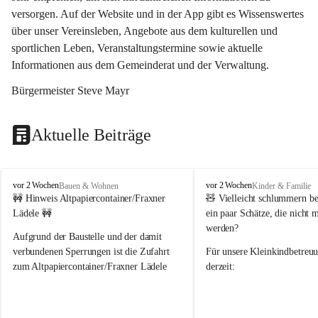
versorgen. Auf der Website und in der App gibt es Wissenswertes 
über unser Vereinsleben, Angebote aus dem kulturellen und 
sportlichen Leben, Veranstaltungstermine sowie aktuelle 
Informationen aus dem Gemeinderat und der Verwaltung. 
Bürgermeister Steve Mayr
Aktuelle Beiträge
F
F
vor 2 Wochen
vor 2 Wochen
Bauen & Wohnen
Kinder & Familie
r
r
🚧 Hinweis Altpapiercontainer/Fraxner 
🧸 
Vielleicht schlummern be
a
a
Lädele 🚧
ein paar Schätze, die nicht 
x
x
werden?
e
e
Aufgrund der Baustelle und der damit 
r
r
verbundenen Sperrungen ist die Zufahrt 
Für unsere 
Kleinkindbetreu
n
n
zum Altpapiercontainer/Fraxner Lädele 
derzeit:
derzeit nur erschwert möglich.
👶 
Puppenbuggys
Ein herzliches Dankeschön an Erwin und 
👗 
Puppenkleidung
 für Pupp