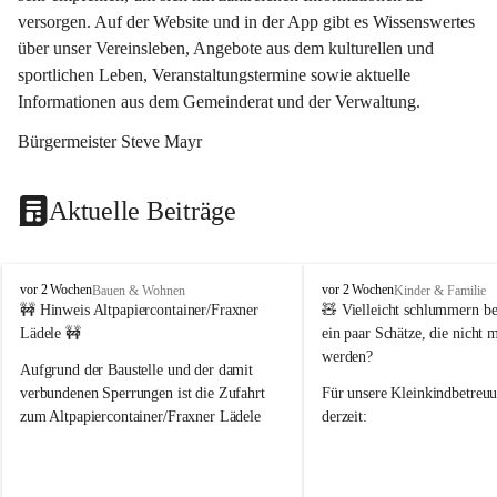
versorgen. Auf der Website und in der App gibt es Wissenswertes 
über unser Vereinsleben, Angebote aus dem kulturellen und 
sportlichen Leben, Veranstaltungstermine sowie aktuelle 
Informationen aus dem Gemeinderat und der Verwaltung. 
Bürgermeister Steve Mayr
Aktuelle Beiträge
F
F
vor 2 Wochen
vor 2 Wochen
Bauen & Wohnen
Kinder & Familie
r
r
🚧 Hinweis Altpapiercontainer/Fraxner 
🧸 
Vielleicht schlummern be
a
a
Lädele 🚧
ein paar Schätze, die nicht 
x
x
werden?
e
e
Aufgrund der Baustelle und der damit 
r
r
verbundenen Sperrungen ist die Zufahrt 
Für unsere 
Kleinkindbetreu
n
n
zum Altpapiercontainer/Fraxner Lädele 
derzeit:
derzeit nur erschwert möglich.
👶 
Puppenbuggys
Ein herzliches Dankeschön an Erwin und 
👗 
Puppenkleidung
 für Pupp