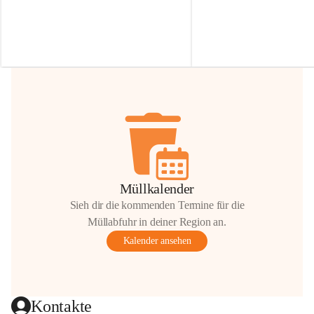
Irmgard Nachbaur, die für diese Zeit die 
Größen 
35 cm, 40 cm und 
Zufahrt über ihre Privatstraße zur 
💛 Wenn ihr etwas davon ab
Verfügung stellen. 🙏
möchtet, freuen sich unsere 
Vielen Dank für eure Unterstützung und 
über eure Unterstützung.
Hilfsbereitschaft!
📍 
Die Spenden können ger
Gemeindeamt abgegeben we
Vielen herzlichen Dank!
 🌼
Müllkalender
Sieh dir die kommenden Termine für die
Müllabfuhr in deiner Region an.
Kalender ansehen
Kontakte