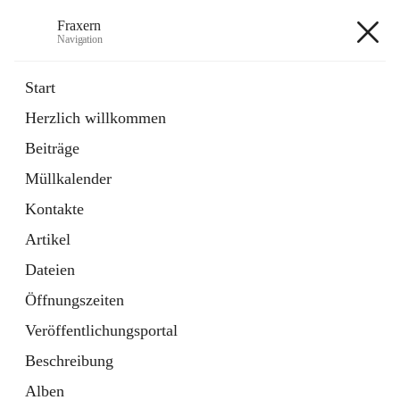
Fraxern
Navigation
Fraxern
Start
Herzlich willkommen
öffnet
Bürgerservice
Beiträge
in
Ordner
neuem
Müllkalender
Tab
öffnet
Formulare
in
Artikel
Kontakte
neuem
Tab
Artikel
+5
Dateien
Öffnungszeiten
Veröffentlichungsportal
Beschreibung
Hauptadresse
Alben