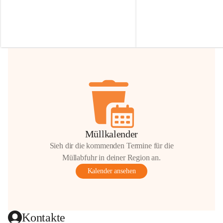
Irmgard Nachbaur, die für diese Zeit die 
Größen 
35 cm, 40 cm und 
Zufahrt über ihre Privatstraße zur 
💛 Wenn ihr etwas davon ab
Verfügung stellen. 🙏
möchtet, freuen sich unsere 
Vielen Dank für eure Unterstützung und 
über eure Unterstützung.
Hilfsbereitschaft!
📍 
Die Spenden können ger
Gemeindeamt abgegeben we
Vielen herzlichen Dank!
 🌼
Müllkalender
Sieh dir die kommenden Termine für die
Müllabfuhr in deiner Region an.
Kalender ansehen
Kontakte