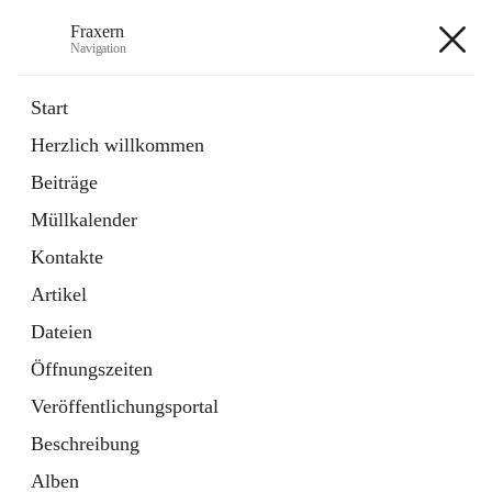
Fraxern
Navigation
Fraxern
Start
Herzlich willkommen
öffnet
Bürgerservice
Beiträge
in
Ordner
neuem
Müllkalender
Tab
öffnet
Formulare
in
Artikel
Kontakte
neuem
Tab
Artikel
+5
Dateien
Öffnungszeiten
Veröffentlichungsportal
Beschreibung
Hauptadresse
Alben