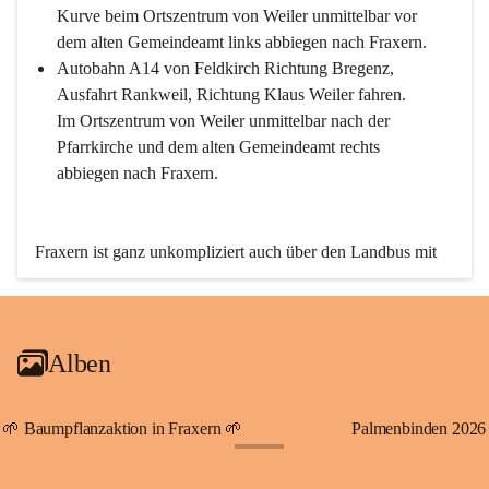
Kurve beim Ortszentrum von Weiler unmittelbar vor 
dem alten Gemeindeamt links abbiegen nach Fraxern.
Autobahn A14 von Feldkirch Richtung Bregenz, 
Ausfahrt Rankweil, Richtung Klaus Weiler fahren. 
Im Ortszentrum von Weiler unmittelbar nach der 
Pfarrkirche und dem alten Gemeindeamt rechts 
abbiegen nach Fraxern.
Fraxern ist ganz unkompliziert auch über den Landbus mit 
den öffentlichen Verkehrsmitteln zu erreichen. Die Linie 
492 fährt lt. Fahrplan des Verkehrsverbundes Vorarlberg an 
den Wochentagen regelmäßig zwischen Weiler und Fraxern.
Alben
An Samstagen, Sonn- und Feiertagen können Sie bequem 
direkt über die VMOBIL-App VMOBIL ON Ihren 
persönlichen Linienbus zur gewünschten Zeit zu Ihrer 
🌱 Baumpflanzaktion in Fraxern 🌱
Palmenbinden 2026
Haltestelle bestellen. Sowohl von Weiler kommend nach 
+19
Fraxern als auch von Fraxern nach Weiler oder natürlich für 