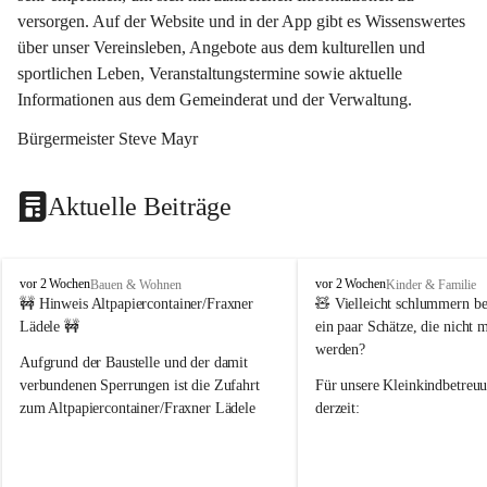
versorgen. Auf der Website und in der App gibt es Wissenswertes 
über unser Vereinsleben, Angebote aus dem kulturellen und 
sportlichen Leben, Veranstaltungstermine sowie aktuelle 
Informationen aus dem Gemeinderat und der Verwaltung. 
Bürgermeister Steve Mayr
Aktuelle Beiträge
F
F
vor 2 Wochen
vor 2 Wochen
Bauen & Wohnen
Kinder & Familie
r
r
🚧 Hinweis Altpapiercontainer/Fraxner 
🧸 
Vielleicht schlummern be
a
a
Lädele 🚧
ein paar Schätze, die nicht 
x
x
werden?
e
e
Aufgrund der Baustelle und der damit 
r
r
verbundenen Sperrungen ist die Zufahrt 
Für unsere 
Kleinkindbetreu
n
n
zum Altpapiercontainer/Fraxner Lädele 
derzeit:
derzeit nur erschwert möglich.
👶 
Puppenbuggys
Ein herzliches Dankeschön an Erwin und 
👗 
Puppenkleidung
 für Pupp