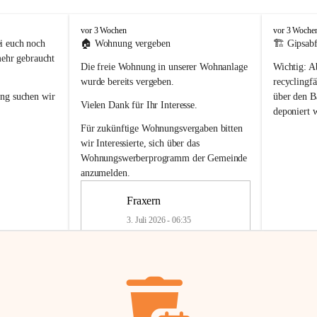
F
F
vor 3 Wochen
vor 3 Woche
r
r
i euch noch 
🏠 
Wohnung vergeben
🏗️ Gipsabf
a
a
mehr gebraucht 
Die freie Wohnung in unserer Wohnanlage 
Wichtig:
 A
x
x
e
e
wurde bereits vergeben.
recyclingfä
r
r
ung
 suchen wir 
über den Ba
Vielen Dank für Ihr Interesse.
n
n
deponiert 
neue 
Recyc
Für zukünftige Wohnungsvergaben bitten 
getrennte 
wir Interessierte, sich über das 
en in den 
von Gipsabf
Wohnungswerberprogramm der Gemeinde
45 cm
anzumelden.
Für private
geben 
Änderung v
Fraxern
Kinder riesig 
Renovierun
3. Juli 2026 - 06:35
Haus oder 
Alte Gipsw
ne beim 
Verschnitt 
rden.
🏠
Freie Wohnung in Fraxern
müssen kün
In unserer Wohnanlage wird eine 
entsorgt
 we
Wohnung frei.
✅ 
Getrenn