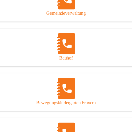
Gipsplatten
Trennung l
Gemeindeverwaltung
Beitrag zu
Ressourcen
bei Ihrem 
Annahme vo
Bauhof
Bewegungskindergarten Fraxern