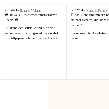
F
F
vor 2 Wochen
vor 2 Wochen
Bauen & Wohnen
Kinder & Familie
r
r
🚧 Hinweis Altpapiercontainer/Fraxner 
🧸 
Vielleicht schlummern be
a
a
Lädele 🚧
ein paar Schätze, die nicht 
x
x
werden?
e
e
Aufgrund der Baustelle und der damit 
r
r
verbundenen Sperrungen ist die Zufahrt 
Für unsere 
Kleinkindbetreu
n
n
zum Altpapiercontainer/Fraxner Lädele 
derzeit:
derzeit nur erschwert möglich.
👶 
Puppenbuggys
Ein herzliches Dankeschön an Erwin und 
👗 
Puppenkleidung
 für Pupp
Irmgard Nachbaur, die für diese Zeit die 
Größen 
35 cm, 40 cm und 
Zufahrt über ihre Privatstraße zur 
💛 Wenn ihr etwas davon ab
Verfügung stellen. 🙏
möchtet, freuen sich unsere 
Vielen Dank für eure Unterstützung und 
über eure Unterstützung.
Hilfsbereitschaft!
📍 
Die Spenden können ger
Gemeindeamt abgegeben we
Vielen herzlichen Dank!
 🌼