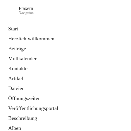
Fraxern
Navigation
Start
Herzlich willkommen
öffnet
Bürgerservice
Beiträge
in
Ordner
neuem
Müllkalender
Tab
öffnet
Formulare
in
Artikel
Kontakte
neuem
Tab
Artikel
Dateien
Öffnungszeiten
Veröffentlichungsportal
Beschreibung
Alben