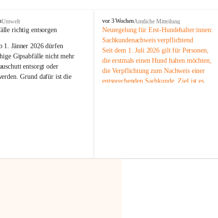
F
n
vor 3 Wochen
Umwelt
Amtliche Mitteilung
r
älle richtig entsorgen
Neuregelung für Erst-Hundehalter:innen: 
a
Sachkundenachweis verpflichtend
b 
1. Jänner 2026
 dürfen 
x
Seit dem 1. Juli 2026 gilt für Personen, 
e
hige Gipsabfälle nicht mehr 
die erstmals einen Hund halten möchten, 
r
uschutt entsorgt oder 
die Verpflichtung zum Nachweis einer 
n
werden
. Grund dafür ist die 
entsprechenden Sachkunde. Ziel ist es, 
linggips-Verordnung
, die eine 
Hundebesitzer:innen bestmöglich auf die 
Sammlung und das Recycling 
Haltung und Verantwortung im Umgang 
ällen vorschreibt.
mit ihrem Tier vorzubereiten.
Der Sachkundenachweis besteht aus zwei 
 Haushalte wird diese 
Teilen:
or allem dann relevant, wenn 
🐾 
Theoriekurs
gs- oder Umbauarbeiten
 an 
Mindestens 4 Unterrichtseinheiten 
Wohnung durchgeführt werden. 
à 60 Minuten
ände, Gipskartonplatten oder 
Muss vor der Anschaffung bzw. 
aus neu verbauten Gipsplatten 
Aufnahme eines Hundes absolviert 
ftig 
getrennt gesammelt und 
werden
rden.
🐾 
Praxiseinheit
t sammeln:
2-stündige praktische Schulung 