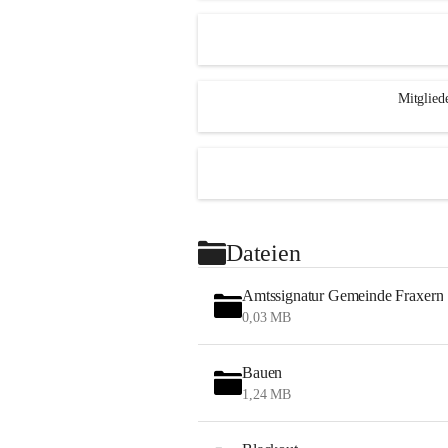
Mitglied
Dateien
Amtssignatur Gemeinde Fraxern
0,03 MB
Bauen
1,24 MB