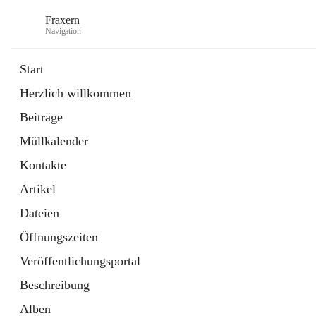
Fraxern
Navigation
Start
Herzlich willkommen
öffnet
Bürgerservice
Beiträge
in
Ordner
neuem
Müllkalender
Tab
öffnet
Formulare
in
Artikel
Kontakte
neuem
Tab
Artikel
Dateien
Öffnungszeiten
Veröffentlichungsportal
Beschreibung
Alben