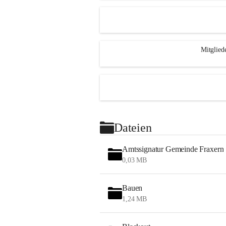
Mitglied
Dateien
Amtssignatur Gemeinde Fraxern
0,03 MB
Bauen
1,24 MB