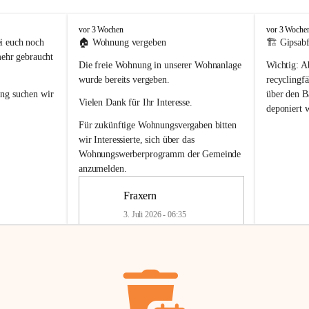
F
F
vor 3 Wochen
vor 3 Woche
r
r
i euch noch 
🏠 
Wohnung vergeben
🏗️ Gipsabf
a
a
mehr gebraucht 
Die freie Wohnung in unserer Wohnanlage 
Wichtig:
 A
x
x
e
e
wurde bereits vergeben.
recyclingfä
r
r
ung
 suchen wir 
über den Ba
Vielen Dank für Ihr Interesse.
n
n
deponiert 
neue 
Recyc
Für zukünftige Wohnungsvergaben bitten 
getrennte 
wir Interessierte, sich über das 
en in den 
von Gipsabf
Wohnungswerberprogramm der Gemeinde
45 cm
anzumelden.
Für private
geben 
Änderung v
Fraxern
Kinder riesig 
Renovierun
3. Juli 2026 - 06:35
Haus oder 
Alte Gipsw
ne beim 
Verschnitt 
rden.
🏠
Freie Wohnung in Fraxern
müssen kün
In unserer Wohnanlage wird eine 
entsorgt
 we
Wohnung frei.
✅ 
Getrenn