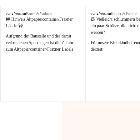
F
F
vor 2 Wochen
vor 2 Wochen
Bauen & Wohnen
Kinder & Familie
r
r
🚧 Hinweis Altpapiercontainer/Fraxner 
🧸 
Vielleicht schlummern be
a
a
Lädele 🚧
ein paar Schätze, die nicht 
x
x
werden?
e
e
Aufgrund der Baustelle und der damit 
r
r
verbundenen Sperrungen ist die Zufahrt 
Für unsere 
Kleinkindbetreu
n
n
zum Altpapiercontainer/Fraxner Lädele 
derzeit:
derzeit nur erschwert möglich.
👶 
Puppenbuggys
Ein herzliches Dankeschön an Erwin und 
👗 
Puppenkleidung
 für Pupp
Irmgard Nachbaur, die für diese Zeit die 
Größen 
35 cm, 40 cm und 
Zufahrt über ihre Privatstraße zur 
💛 Wenn ihr etwas davon ab
Verfügung stellen. 🙏
möchtet, freuen sich unsere 
Vielen Dank für eure Unterstützung und 
über eure Unterstützung.
Hilfsbereitschaft!
📍 
Die Spenden können ger
Gemeindeamt abgegeben we
Vielen herzlichen Dank!
 🌼