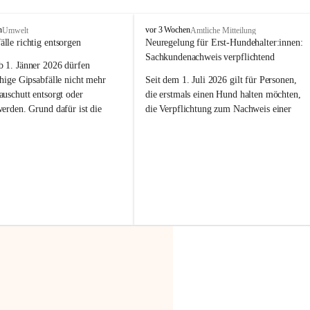
F
n
vor 3 Wochen
Umwelt
Amtliche Mitteilung
r
älle richtig entsorgen
Neuregelung für Erst-Hundehalter:innen: 
a
Sachkundenachweis verpflichtend
b 
1. Jänner 2026
 dürfen 
x
e
hige Gipsabfälle nicht mehr 
Seit dem 1. Juli 2026 gilt für Personen, 
r
uschutt entsorgt oder 
die erstmals einen Hund halten möchten, 
n
werden
. Grund dafür ist die 
die Verpflichtung zum Nachweis einer 
linggips-Verordnung
, die eine 
entsprechenden Sachkunde. Ziel ist es, 
Sammlung und das Recycling 
Hundebesitzer:innen bestmöglich auf die 
ällen vorschreibt.
Haltung und Verantwortung im Umgang 
mit ihrem Tier vorzubereiten.
 Haushalte wird diese 
or allem dann relevant, wenn 
Der Sachkundenachweis besteht aus zwei 
gs- oder Umbauarbeiten
 an 
Teilen:
Wohnung durchgeführt werden. 
🐾 
Theoriekurs
ände, Gipskartonplatten oder 
aus neu verbauten Gipsplatten 
Mindestens 4 Unterrichtseinheiten 
ftig 
getrennt gesammelt und 
à 60 Minuten
rden.
Muss vor der Anschaffung bzw. 
Aufnahme eines Hundes absolviert 
t sammeln:
werden