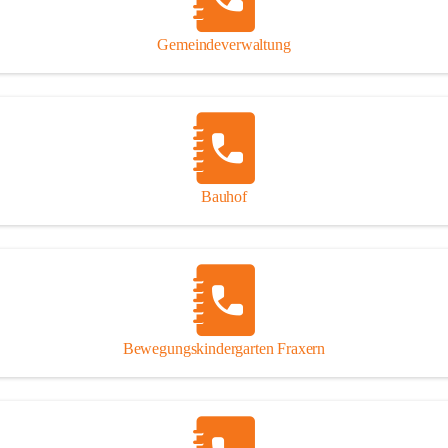
Gipsplatten
Trennung l
Gemeindeverwaltung
Beitrag zu
Ressourcen
bei Ihrem 
Annahme vo
Bauhof
Bewegungskindergarten Fraxern