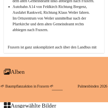
dem alten Gemeindeamt links abbiegen nach Fraxern.
Autobahn A14 von Feldkirch Richtung Bregenz, 
Ausfahrt Rankweil, Richtung Klaus Weiler fahren. 
Im Ortszentrum von Weiler unmittelbar nach der 
Pfarrkirche und dem alten Gemeindeamt rechts 
abbiegen nach Fraxern.
Fraxern ist ganz unkompliziert auch über den Landbus mit 
den öffentlichen Verkehrsmitteln zu erreichen. Die Linie 
492 fährt lt. Fahrplan des Verkehrsverbundes Vorarlberg an 
den Wochentagen regelmäßig zwischen Weiler und Fraxern.
Alben
An Samstagen, Sonn- und Feiertagen können Sie bequem 
direkt über die VMOBIL-App VMOBIL ON Ihren 
persönlichen Linienbus zur gewünschten Zeit zu Ihrer 
🌱 Baumpflanzaktion in Fraxern 🌱
Palmenbinden 2026
Haltestelle bestellen. Sowohl von Weiler kommend nach 
+19
Fraxern als auch von Fraxern nach Weiler oder natürlich für 
beide Fahrten Weiler-Fraxern-Weiler.
Ausgewählte Bilder