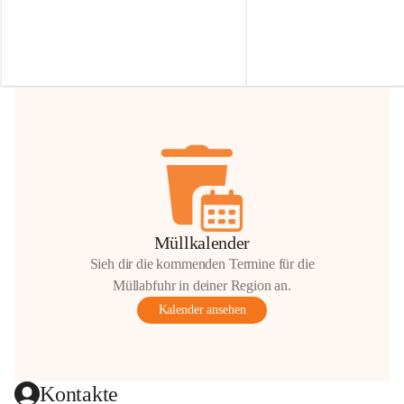
Irmgard Nachbaur, die für diese Zeit die 
Größen 
35 cm, 40 cm und 
Zufahrt über ihre Privatstraße zur 
💛 Wenn ihr etwas davon ab
Verfügung stellen. 🙏
möchtet, freuen sich unsere 
Vielen Dank für eure Unterstützung und 
über eure Unterstützung.
Hilfsbereitschaft!
📍 
Die Spenden können ger
Gemeindeamt abgegeben we
Vielen herzlichen Dank!
 🌼
Müllkalender
Sieh dir die kommenden Termine für die
Müllabfuhr in deiner Region an.
Kalender ansehen
Kontakte