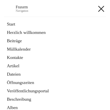
Fraxern
Navigation
Fraxern
Start
Herzlich willkommen
öffnet
Bürgerservice
Beiträge
in
Ordner
neuem
Müllkalender
Tab
öffnet
Formulare
in
Artikel
Kontakte
neuem
Tab
Artikel
+5
Dateien
Öffnungszeiten
Veröffentlichungsportal
Beschreibung
Hauptadresse
Alben