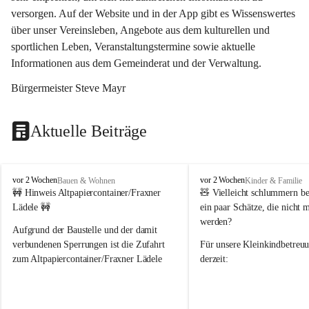
versorgen. Auf der Website und in der App gibt es Wissenswertes 
über unser Vereinsleben, Angebote aus dem kulturellen und 
sportlichen Leben, Veranstaltungstermine sowie aktuelle 
Informationen aus dem Gemeinderat und der Verwaltung. 
Bürgermeister Steve Mayr
Aktuelle Beiträge
F
F
vor 2 Wochen
vor 2 Wochen
Bauen & Wohnen
Kinder & Familie
r
r
🚧 Hinweis Altpapiercontainer/Fraxner 
🧸 
Vielleicht schlummern be
a
a
Lädele 🚧
ein paar Schätze, die nicht 
x
x
werden?
e
e
Aufgrund der Baustelle und der damit 
r
r
verbundenen Sperrungen ist die Zufahrt 
Für unsere 
Kleinkindbetreu
n
n
zum Altpapiercontainer/Fraxner Lädele 
derzeit:
derzeit nur erschwert möglich.
👶 
Puppenbuggys
Ein herzliches Dankeschön an Erwin und 
👗 
Puppenkleidung
 für Pupp