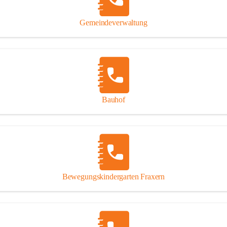
Gipsplatten
Trennung l
Gemeindeverwaltung
Beitrag zu
Ressourcen
bei Ihrem 
Annahme vo
Bauhof
Bewegungskindergarten Fraxern