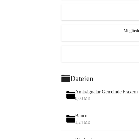
Mitglied
Dateien
Amtssignatur Gemeinde Fraxern
0,03 MB
Bauen
1,24 MB