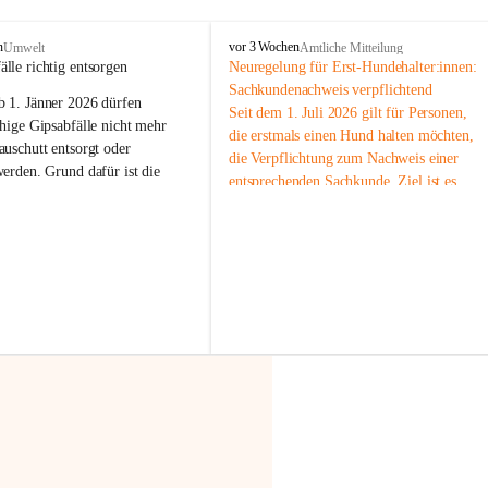
F
n
vor 3 Wochen
Umwelt
Amtliche Mitteilung
r
älle richtig entsorgen
Neuregelung für Erst-Hundehalter:innen: 
a
Sachkundenachweis verpflichtend
b 
1. Jänner 2026
 dürfen 
x
Seit dem 1. Juli 2026 gilt für Personen, 
e
hige Gipsabfälle nicht mehr 
die erstmals einen Hund halten möchten, 
r
uschutt entsorgt oder 
die Verpflichtung zum Nachweis einer 
n
werden
. Grund dafür ist die 
entsprechenden Sachkunde. Ziel ist es, 
linggips-Verordnung
, die eine 
Hundebesitzer:innen bestmöglich auf die 
Sammlung und das Recycling 
Haltung und Verantwortung im Umgang 
ällen vorschreibt.
mit ihrem Tier vorzubereiten.
Der Sachkundenachweis besteht aus zwei 
 Haushalte wird diese 
Teilen:
or allem dann relevant, wenn 
🐾 
Theoriekurs
gs- oder Umbauarbeiten
 an 
Mindestens 4 Unterrichtseinheiten 
Wohnung durchgeführt werden. 
à 60 Minuten
ände, Gipskartonplatten oder 
Muss vor der Anschaffung bzw. 
aus neu verbauten Gipsplatten 
Aufnahme eines Hundes absolviert 
ftig 
getrennt gesammelt und 
werden
rden.
🐾 
Praxiseinheit
t sammeln:
2-stündige praktische Schulung 