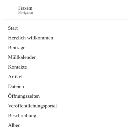
Fraxern
Navigation
Start
Herzlich willkommen
öffnet
Bürgerservice
Beiträge
in
Ordner
neuem
Müllkalender
Tab
öffnet
Formulare
in
Artikel
Kontakte
neuem
Tab
Artikel
Dateien
Öffnungszeiten
Veröffentlichungsportal
Beschreibung
Alben