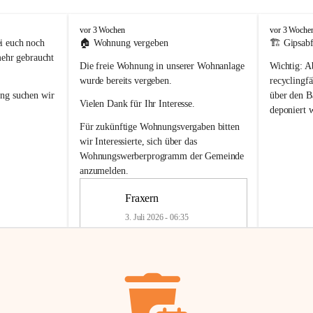
F
F
vor 3 Wochen
vor 3 Woche
r
r
i euch noch 
🏠 
Wohnung vergeben
🏗️ Gipsabf
a
a
mehr gebraucht 
Die freie Wohnung in unserer Wohnanlage 
Wichtig:
 A
x
x
e
e
wurde bereits vergeben.
recyclingfä
r
r
ung
 suchen wir 
über den Ba
Vielen Dank für Ihr Interesse.
n
n
deponiert 
neue 
Recyc
Für zukünftige Wohnungsvergaben bitten 
getrennte 
wir Interessierte, sich über das 
en in den 
von Gipsabf
Wohnungswerberprogramm der Gemeinde
45 cm
anzumelden.
Für private
geben 
Änderung v
Fraxern
Kinder riesig 
Renovierun
3. Juli 2026 - 06:35
Haus oder 
Alte Gipsw
ne beim 
Verschnitt 
rden.
🏠
Freie Wohnung in Fraxern
müssen kün
In unserer Wohnanlage wird eine 
entsorgt
 we
Wohnung frei.
✅ 
Getrenn