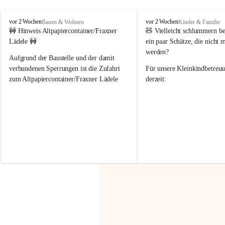
F
F
vor 2 Wochen
vor 2 Wochen
Bauen & Wohnen
Kinder & Familie
r
r
🚧 Hinweis Altpapiercontainer/Fraxner 
🧸 
Vielleicht schlummern be
a
a
Lädele 🚧
ein paar Schätze, die nicht 
x
x
werden?
e
e
Aufgrund der Baustelle und der damit 
r
r
verbundenen Sperrungen ist die Zufahrt 
Für unsere 
Kleinkindbetreu
n
n
zum Altpapiercontainer/Fraxner Lädele 
derzeit:
derzeit nur erschwert möglich.
👶 
Puppenbuggys
Ein herzliches Dankeschön an Erwin und 
👗 
Puppenkleidung
 für Pupp
Irmgard Nachbaur, die für diese Zeit die 
Größen 
35 cm, 40 cm und 
Zufahrt über ihre Privatstraße zur 
💛 Wenn ihr etwas davon ab
Verfügung stellen. 🙏
möchtet, freuen sich unsere 
Vielen Dank für eure Unterstützung und 
über eure Unterstützung.
Hilfsbereitschaft!
📍 
Die Spenden können ger
Gemeindeamt abgegeben we
Vielen herzlichen Dank!
 🌼