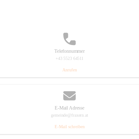
Im Dorf 3, 6833 Fraxern, AUT
Auf Karte ansehen
Telefonnummer
+43 5523 64511
Anrufen
E-Mail Adresse
gemeinde@fraxern.at
E-Mail schreiben