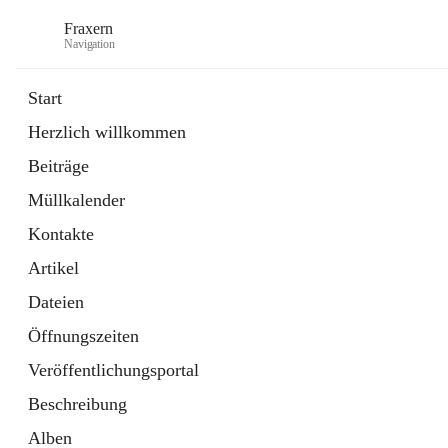
Fraxern
Navigation
Start
Herzlich willkommen
öffnet
Bürgerservice
Beiträge
in
Ordner
neuem
Müllkalender
Tab
öffnet
Formulare
in
Artikel
Kontakte
neuem
Tab
Artikel
Dateien
Öffnungszeiten
Veröffentlichungsportal
Beschreibung
Alben