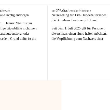
F
n
vor 3 Wochen
Umwelt
Amtliche Mitteilung
r
älle richtig entsorgen
Neuregelung für Erst-Hundehalter:innen: 
a
Sachkundenachweis verpflichtend
b 
1. Jänner 2026
 dürfen 
x
e
hige Gipsabfälle nicht mehr 
Seit dem 1. Juli 2026 gilt für Personen, 
r
uschutt entsorgt oder 
die erstmals einen Hund halten möchten, 
n
werden
. Grund dafür ist die 
die Verpflichtung zum Nachweis einer 
linggips-Verordnung
, die eine 
entsprechenden Sachkunde. Ziel ist es, 
Sammlung und das Recycling 
Hundebesitzer:innen bestmöglich auf die 
ällen vorschreibt.
Haltung und Verantwortung im Umgang 
mit ihrem Tier vorzubereiten.
 Haushalte wird diese 
or allem dann relevant, wenn 
Der Sachkundenachweis besteht aus zwei 
gs- oder Umbauarbeiten
 an 
Teilen:
Wohnung durchgeführt werden. 
🐾 
Theoriekurs
ände, Gipskartonplatten oder 
aus neu verbauten Gipsplatten 
Mindestens 4 Unterrichtseinheiten 
ftig 
getrennt gesammelt und 
à 60 Minuten
rden.
Muss vor der Anschaffung bzw. 
Aufnahme eines Hundes absolviert 
t sammeln:
werden