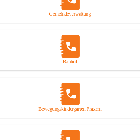
Gipsplatten
Trennung l
Gemeindeverwaltung
Beitrag zu
Ressourcen
bei Ihrem 
Annahme vo
Bauhof
Bewegungskindergarten Fraxern