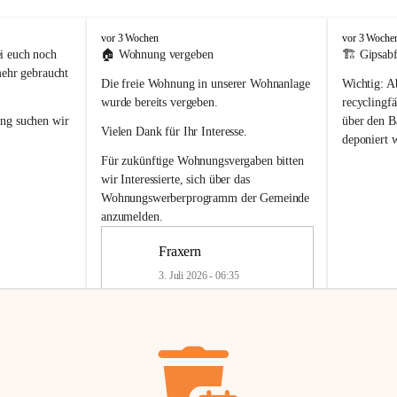
F
F
vor 3 Wochen
vor 3 Woche
r
r
i euch noch 
🏠 
Wohnung vergeben
🏗️ Gipsabf
a
a
mehr gebraucht 
Die freie Wohnung in unserer Wohnanlage 
Wichtig:
 A
x
x
e
e
wurde bereits vergeben.
recyclingfä
r
r
ung
 suchen wir 
über den Ba
Vielen Dank für Ihr Interesse.
n
n
deponiert 
neue 
Recyc
Für zukünftige Wohnungsvergaben bitten 
getrennte 
wir Interessierte, sich über das 
en in den 
von Gipsabf
Wohnungswerberprogramm der Gemeinde
45 cm
anzumelden.
Für private
geben 
Änderung v
Fraxern
Kinder riesig 
Renovierun
3. Juli 2026 - 06:35
Haus oder 
Alte Gipsw
ne beim 
Verschnitt 
rden.
🏠
Freie Wohnung in Fraxern
müssen kün
In unserer Wohnanlage wird eine 
entsorgt
 we
Wohnung frei.
✅ 
Getrenn