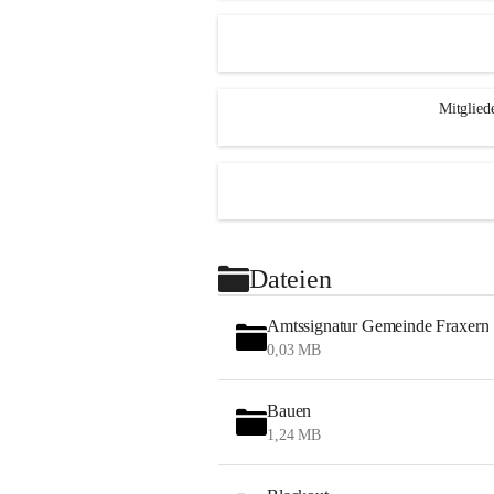
Mitglied
Dateien
Amtssignatur Gemeinde Fraxern
0,03 MB
Bauen
1,24 MB