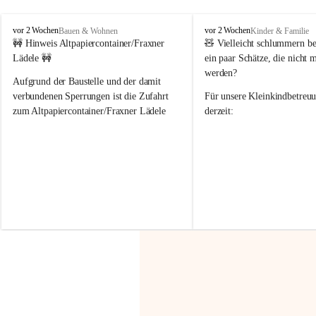
F
F
vor 2 Wochen
vor 2 Wochen
Bauen & Wohnen
Kinder & Familie
r
r
🚧 Hinweis Altpapiercontainer/Fraxner 
🧸 
Vielleicht schlummern be
a
a
Lädele 🚧
ein paar Schätze, die nicht 
x
x
werden?
e
e
Aufgrund der Baustelle und der damit 
r
r
verbundenen Sperrungen ist die Zufahrt 
Für unsere 
Kleinkindbetreu
n
n
zum Altpapiercontainer/Fraxner Lädele 
derzeit:
derzeit nur erschwert möglich.
👶 
Puppenbuggys
Ein herzliches Dankeschön an Erwin und 
👗 
Puppenkleidung
 für Pupp
Irmgard Nachbaur, die für diese Zeit die 
Größen 
35 cm, 40 cm und 
Zufahrt über ihre Privatstraße zur 
💛 Wenn ihr etwas davon ab
Verfügung stellen. 🙏
möchtet, freuen sich unsere 
Vielen Dank für eure Unterstützung und 
über eure Unterstützung.
Hilfsbereitschaft!
📍 
Die Spenden können ger
Gemeindeamt abgegeben we
Vielen herzlichen Dank!
 🌼