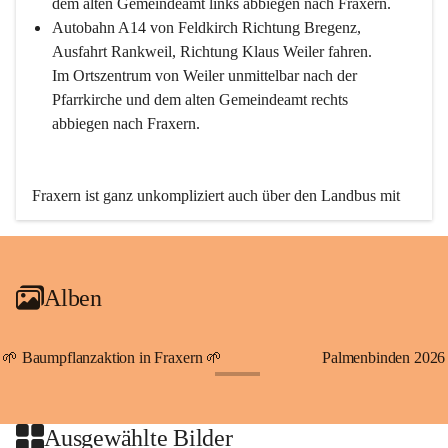
dem alten Gemeindeamt links abbiegen nach Fraxern.
Autobahn A14 von Feldkirch Richtung Bregenz, 
Ausfahrt Rankweil, Richtung Klaus Weiler fahren. 
Im Ortszentrum von Weiler unmittelbar nach der 
Pfarrkirche und dem alten Gemeindeamt rechts 
abbiegen nach Fraxern.
Fraxern ist ganz unkompliziert auch über den Landbus mit 
den öffentlichen Verkehrsmitteln zu erreichen. Die Linie 
492 fährt lt. Fahrplan des Verkehrsverbundes Vorarlberg an 
den Wochentagen regelmäßig zwischen Weiler und Fraxern.
Alben
An Samstagen, Sonn- und Feiertagen können Sie bequem 
direkt über die VMOBIL-App VMOBIL ON Ihren 
persönlichen Linienbus zur gewünschten Zeit zu Ihrer 
🌱 Baumpflanzaktion in Fraxern 🌱
Palmenbinden 2026
Haltestelle bestellen. Sowohl von Weiler kommend nach 
+19
Fraxern als auch von Fraxern nach Weiler oder natürlich für 
beide Fahrten Weiler-Fraxern-Weiler.
Ausgewählte Bilder