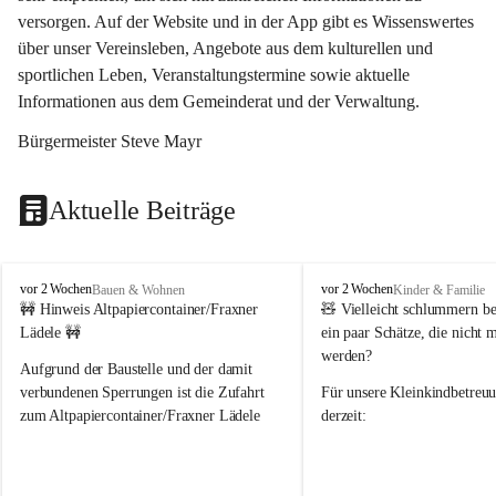
versorgen. Auf der Website und in der App gibt es Wissenswertes 
über unser Vereinsleben, Angebote aus dem kulturellen und 
sportlichen Leben, Veranstaltungstermine sowie aktuelle 
Informationen aus dem Gemeinderat und der Verwaltung. 
Bürgermeister Steve Mayr
Aktuelle Beiträge
F
F
vor 2 Wochen
vor 2 Wochen
Bauen & Wohnen
Kinder & Familie
r
r
🚧 Hinweis Altpapiercontainer/Fraxner 
🧸 
Vielleicht schlummern be
a
a
Lädele 🚧
ein paar Schätze, die nicht 
x
x
werden?
e
e
Aufgrund der Baustelle und der damit 
r
r
verbundenen Sperrungen ist die Zufahrt 
Für unsere 
Kleinkindbetreu
n
n
zum Altpapiercontainer/Fraxner Lädele 
derzeit:
derzeit nur erschwert möglich.
👶 
Puppenbuggys
Ein herzliches Dankeschön an Erwin und 
👗 
Puppenkleidung
 für Pupp