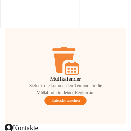
Irmgard Nachbaur, die für diese Zeit die 
Größen 
35 cm, 40 cm und 
Zufahrt über ihre Privatstraße zur 
💛 Wenn ihr etwas davon ab
Verfügung stellen. 🙏
möchtet, freuen sich unsere 
Vielen Dank für eure Unterstützung und 
über eure Unterstützung.
Hilfsbereitschaft!
📍 
Die Spenden können ger
Gemeindeamt abgegeben we
Vielen herzlichen Dank!
 🌼
Müllkalender
Sieh dir die kommenden Termine für die
Müllabfuhr in deiner Region an.
Kalender ansehen
Kontakte