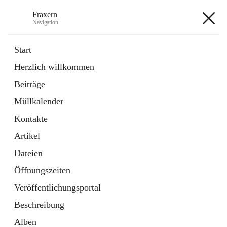
Fraxern
Navigation
Fraxern
Start
Herzlich willkommen
öffnet
Bürgerservice
Beiträge
in
Ordner
neuem
Müllkalender
Tab
öffnet
Formulare
in
Artikel
Kontakte
neuem
Tab
Artikel
+5
Dateien
Öffnungszeiten
Veröffentlichungsportal
Beschreibung
Hauptadresse
Alben