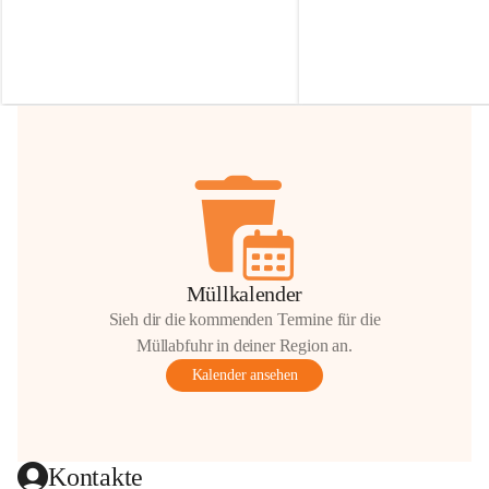
Irmgard Nachbaur, die für diese Zeit die 
Größen 
35 cm, 40 cm und 
Zufahrt über ihre Privatstraße zur 
💛 Wenn ihr etwas davon ab
Verfügung stellen. 🙏
möchtet, freuen sich unsere 
Vielen Dank für eure Unterstützung und 
über eure Unterstützung.
Hilfsbereitschaft!
📍 
Die Spenden können ger
Gemeindeamt abgegeben we
Vielen herzlichen Dank!
 🌼
Müllkalender
Sieh dir die kommenden Termine für die
Müllabfuhr in deiner Region an.
Kalender ansehen
Kontakte