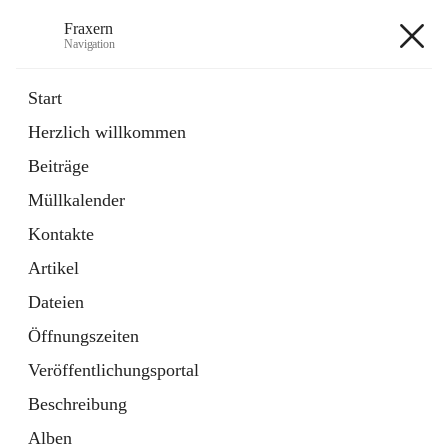
Fraxern
Navigation
Fraxern
Start
Herzlich willkommen
öffnet
Bürgerservice
Beiträge
in
Ordner
neuem
Müllkalender
Tab
öffnet
Formulare
in
Artikel
Kontakte
neuem
Tab
Artikel
+5
Dateien
Öffnungszeiten
Veröffentlichungsportal
Beschreibung
Hauptadresse
Alben