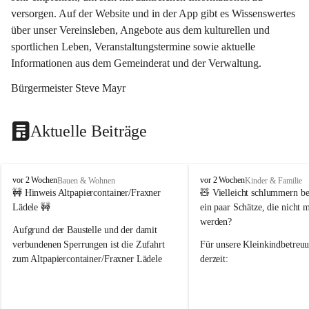
versorgen. Auf der Website und in der App gibt es Wissenswertes 
über unser Vereinsleben, Angebote aus dem kulturellen und 
sportlichen Leben, Veranstaltungstermine sowie aktuelle 
Informationen aus dem Gemeinderat und der Verwaltung. 
Bürgermeister Steve Mayr
Aktuelle Beiträge
F
F
vor 2 Wochen
vor 2 Wochen
Bauen & Wohnen
Kinder & Familie
r
r
🚧 Hinweis Altpapiercontainer/Fraxner 
🧸 
Vielleicht schlummern be
a
a
Lädele 🚧
ein paar Schätze, die nicht 
x
x
werden?
e
e
Aufgrund der Baustelle und der damit 
r
r
verbundenen Sperrungen ist die Zufahrt 
Für unsere 
Kleinkindbetreu
n
n
zum Altpapiercontainer/Fraxner Lädele 
derzeit:
derzeit nur erschwert möglich.
👶 
Puppenbuggys
Ein herzliches Dankeschön an Erwin und 
👗 
Puppenkleidung
 für Pupp