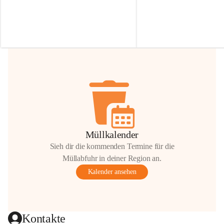
Irmgard Nachbaur, die für diese Zeit die 
Größen 
35 cm, 40 cm und 
Zufahrt über ihre Privatstraße zur 
💛 Wenn ihr etwas davon ab
Verfügung stellen. 🙏
möchtet, freuen sich unsere 
Vielen Dank für eure Unterstützung und 
über eure Unterstützung.
Hilfsbereitschaft!
📍 
Die Spenden können ger
Gemeindeamt abgegeben we
Vielen herzlichen Dank!
 🌼
Müllkalender
Sieh dir die kommenden Termine für die
Müllabfuhr in deiner Region an.
Kalender ansehen
Kontakte