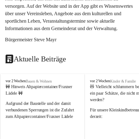
versorgen. Auf der Website und in der App gibt es Wissenswertes 
über unser Vereinsleben, Angebote aus dem kulturellen und 
sportlichen Leben, Veranstaltungstermine sowie aktuelle 
Informationen aus dem Gemeinderat und der Verwaltung. 
Bürgermeister Steve Mayr
Aktuelle Beiträge
F
F
vor 2 Wochen
vor 2 Wochen
Bauen & Wohnen
Kinder & Familie
r
r
🚧 Hinweis Altpapiercontainer/Fraxner 
🧸 
Vielleicht schlummern be
a
a
Lädele 🚧
ein paar Schätze, die nicht 
x
x
werden?
e
e
Aufgrund der Baustelle und der damit 
r
r
verbundenen Sperrungen ist die Zufahrt 
Für unsere 
Kleinkindbetreu
n
n
zum Altpapiercontainer/Fraxner Lädele 
derzeit:
derzeit nur erschwert möglich.
👶 
Puppenbuggys
Ein herzliches Dankeschön an Erwin und 
👗 
Puppenkleidung
 für Pupp