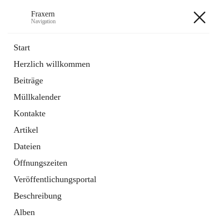
Fraxern
Navigation
Fraxern
Start
Herzlich willkommen
öffnet
Bürgerservice
Beiträge
in
Ordner
neuem
Müllkalender
Tab
öffnet
Formulare
in
Artikel
Kontakte
neuem
Tab
Artikel
+5
Dateien
Öffnungszeiten
Veröffentlichungsportal
Beschreibung
Hauptadresse
Alben