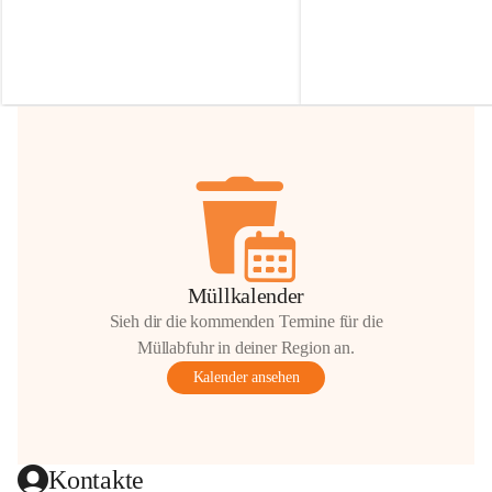
Irmgard Nachbaur, die für diese Zeit die 
Größen 
35 cm, 40 cm und 
Zufahrt über ihre Privatstraße zur 
💛 Wenn ihr etwas davon ab
Verfügung stellen. 🙏
möchtet, freuen sich unsere 
Vielen Dank für eure Unterstützung und 
über eure Unterstützung.
Hilfsbereitschaft!
📍 
Die Spenden können ger
Gemeindeamt abgegeben we
Vielen herzlichen Dank!
 🌼
Müllkalender
Sieh dir die kommenden Termine für die
Müllabfuhr in deiner Region an.
Kalender ansehen
Kontakte