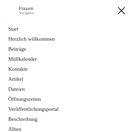
Fraxern
Navigation
Fraxern
Start
Herzlich willkommen
öffnet
Bürgerservice
Beiträge
in
Ordner
neuem
Müllkalender
Tab
öffnet
Formulare
in
Artikel
Kontakte
neuem
Tab
Artikel
+5
Dateien
Öffnungszeiten
Veröffentlichungsportal
Beschreibung
Hauptadresse
Alben