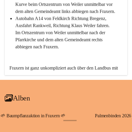
Kurve beim Ortszentrum von Weiler unmittelbar vor 
dem alten Gemeindeamt links abbiegen nach Fraxern.
Autobahn A14 von Feldkirch Richtung Bregenz, 
Ausfahrt Rankweil, Richtung Klaus Weiler fahren. 
Im Ortszentrum von Weiler unmittelbar nach der 
Pfarrkirche und dem alten Gemeindeamt rechts 
abbiegen nach Fraxern.
Fraxern ist ganz unkompliziert auch über den Landbus mit 
den öffentlichen Verkehrsmitteln zu erreichen. Die Linie 
492 fährt lt. Fahrplan des Verkehrsverbundes Vorarlberg an 
den Wochentagen regelmäßig zwischen Weiler und Fraxern.
Alben
An Samstagen, Sonn- und Feiertagen können Sie bequem 
direkt über die VMOBIL-App VMOBIL ON Ihren 
persönlichen Linienbus zur gewünschten Zeit zu Ihrer 
🌱 Baumpflanzaktion in Fraxern 🌱
Palmenbinden 2026
Haltestelle bestellen. Sowohl von Weiler kommend nach 
+19
Fraxern als auch von Fraxern nach Weiler oder natürlich für 