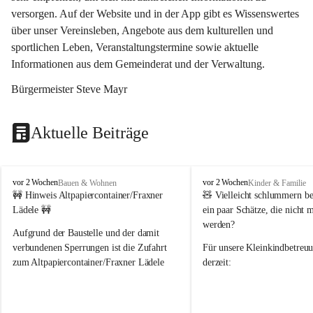
versorgen. Auf der Website und in der App gibt es Wissenswertes 
über unser Vereinsleben, Angebote aus dem kulturellen und 
sportlichen Leben, Veranstaltungstermine sowie aktuelle 
Informationen aus dem Gemeinderat und der Verwaltung. 
Bürgermeister Steve Mayr
Aktuelle Beiträge
F
F
vor 2 Wochen
vor 2 Wochen
Bauen & Wohnen
Kinder & Familie
r
r
🚧 Hinweis Altpapiercontainer/Fraxner 
🧸 
Vielleicht schlummern be
a
a
Lädele 🚧
ein paar Schätze, die nicht 
x
x
werden?
e
e
Aufgrund der Baustelle und der damit 
r
r
verbundenen Sperrungen ist die Zufahrt 
Für unsere 
Kleinkindbetreu
n
n
zum Altpapiercontainer/Fraxner Lädele 
derzeit:
derzeit nur erschwert möglich.
👶 
Puppenbuggys
Ein herzliches Dankeschön an Erwin und 
👗 
Puppenkleidung
 für Pupp