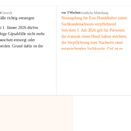
F
n
vor 3 Wochen
Umwelt
Amtliche Mitteilung
r
älle richtig entsorgen
Neuregelung für Erst-Hundehalter:innen: 
a
Sachkundenachweis verpflichtend
b 
1. Jänner 2026
 dürfen 
x
Seit dem 1. Juli 2026 gilt für Personen, 
e
hige Gipsabfälle nicht mehr 
die erstmals einen Hund halten möchten, 
r
uschutt entsorgt oder 
die Verpflichtung zum Nachweis einer 
n
werden
. Grund dafür ist die 
entsprechenden Sachkunde. Ziel ist es, 
linggips-Verordnung
, die eine 
Hundebesitzer:innen bestmöglich auf die 
Sammlung und das Recycling 
Haltung und Verantwortung im Umgang 
ällen vorschreibt.
mit ihrem Tier vorzubereiten.
Der Sachkundenachweis besteht aus zwei 
 Haushalte wird diese 
Teilen:
or allem dann relevant, wenn 
🐾 
Theoriekurs
gs- oder Umbauarbeiten
 an 
Mindestens 4 Unterrichtseinheiten 
Wohnung durchgeführt werden. 
à 60 Minuten
ände, Gipskartonplatten oder 
Muss vor der Anschaffung bzw. 
aus neu verbauten Gipsplatten 
Aufnahme eines Hundes absolviert 
ftig 
getrennt gesammelt und 
werden
rden.
🐾 
Praxiseinheit
t sammeln:
2-stündige praktische Schulung 