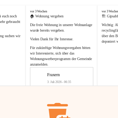
F
F
vor 3 Wochen
vor 3 Woche
r
r
i euch noch 
🏠 
Wohnung vergeben
🏗️ Gipsabf
a
a
mehr gebraucht 
Die freie Wohnung in unserer Wohnanlage 
Wichtig:
 A
x
x
e
e
wurde bereits vergeben.
recyclingfä
r
r
ung
 suchen wir 
über den Ba
Vielen Dank für Ihr Interesse.
n
n
deponiert 
neue 
Recyc
Für zukünftige Wohnungsvergaben bitten 
getrennte 
wir Interessierte, sich über das 
en in den 
von Gipsabf
Wohnungswerberprogramm der Gemeinde
45 cm
anzumelden.
Für private
geben 
Änderung v
Fraxern
Kinder riesig 
Renovierun
3. Juli 2026 - 06:35
Haus oder 
Alte Gipsw
ne beim 
Verschnitt 
rden.
🏠
Freie Wohnung in Fraxern
müssen kün
In unserer Wohnanlage wird eine 
entsorgt
 we
Wohnung frei.
✅ 
Getrenn