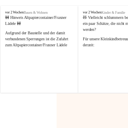
F
F
vor 2 Wochen
vor 2 Wochen
Bauen & Wohnen
Kinder & Familie
r
r
🚧 Hinweis Altpapiercontainer/Fraxner 
🧸 
Vielleicht schlummern be
a
a
Lädele 🚧
ein paar Schätze, die nicht 
x
x
werden?
e
e
Aufgrund der Baustelle und der damit 
r
r
verbundenen Sperrungen ist die Zufahrt 
Für unsere 
Kleinkindbetreu
n
n
zum Altpapiercontainer/Fraxner Lädele 
derzeit:
derzeit nur erschwert möglich.
👶 
Puppenbuggys
Ein herzliches Dankeschön an Erwin und 
👗 
Puppenkleidung
 für Pupp
Irmgard Nachbaur, die für diese Zeit die 
Größen 
35 cm, 40 cm und 
Zufahrt über ihre Privatstraße zur 
💛 Wenn ihr etwas davon ab
Verfügung stellen. 🙏
möchtet, freuen sich unsere 
Vielen Dank für eure Unterstützung und 
über eure Unterstützung.
Hilfsbereitschaft!
📍 
Die Spenden können ger
Gemeindeamt abgegeben we
Vielen herzlichen Dank!
 🌼