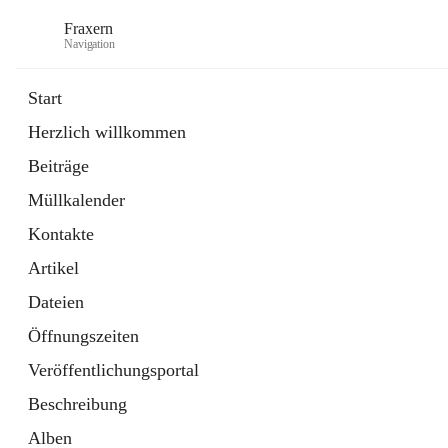
Fraxern
Navigation
Start
Herzlich willkommen
öffnet
Bürgerservice
Beiträge
in
Ordner
neuem
Müllkalender
Tab
öffnet
Formulare
in
Artikel
Kontakte
neuem
Tab
Artikel
Dateien
Öffnungszeiten
Veröffentlichungsportal
Beschreibung
Alben