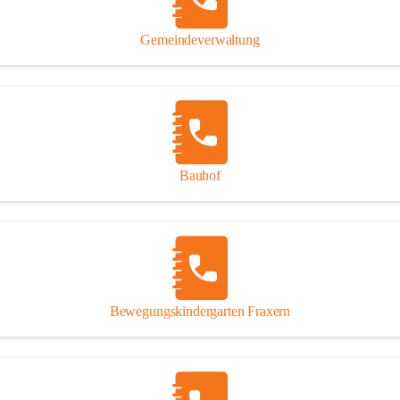
Gipsplatten
Trennung l
Gemeindeverwaltung
Beitrag zu
Ressourcen
bei Ihrem 
Annahme vo
Bauhof
Bewegungskindergarten Fraxern