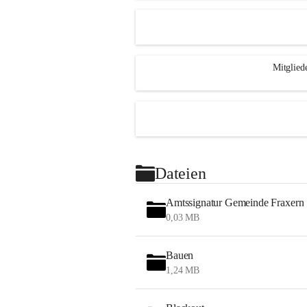
Mitglied
Dateien
Amtssignatur Gemeinde Fraxern
0,03 MB
Bauen
1,24 MB