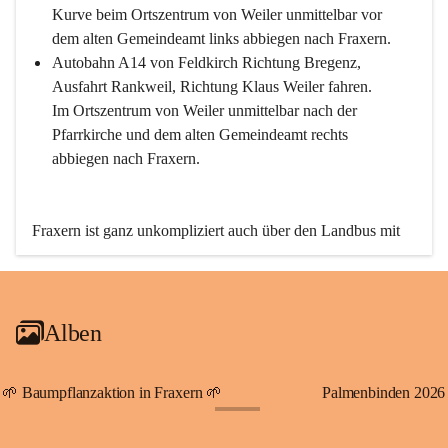
Kurve beim Ortszentrum von Weiler unmittelbar vor 
dem alten Gemeindeamt links abbiegen nach Fraxern.
Autobahn A14 von Feldkirch Richtung Bregenz, 
Ausfahrt Rankweil, Richtung Klaus Weiler fahren. 
Im Ortszentrum von Weiler unmittelbar nach der 
Pfarrkirche und dem alten Gemeindeamt rechts 
abbiegen nach Fraxern.
Fraxern ist ganz unkompliziert auch über den Landbus mit 
den öffentlichen Verkehrsmitteln zu erreichen. Die Linie 
492 fährt lt. Fahrplan des Verkehrsverbundes Vorarlberg an 
den Wochentagen regelmäßig zwischen Weiler und Fraxern.
Alben
An Samstagen, Sonn- und Feiertagen können Sie bequem 
direkt über die VMOBIL-App VMOBIL ON Ihren 
persönlichen Linienbus zur gewünschten Zeit zu Ihrer 
🌱 Baumpflanzaktion in Fraxern 🌱
Palmenbinden 2026
Haltestelle bestellen. Sowohl von Weiler kommend nach 
+19
Fraxern als auch von Fraxern nach Weiler oder natürlich für 