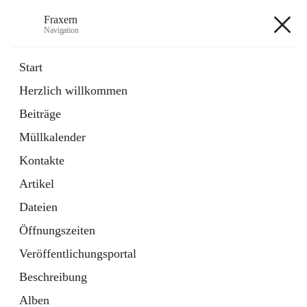
Fraxern
Navigation
Fraxern
Start
Herzlich willkommen
öffnet
Bürgerservice
Beiträge
in
Ordner
neuem
Müllkalender
Tab
öffnet
Formulare
in
Artikel
Kontakte
neuem
Tab
Artikel
+5
Dateien
Öffnungszeiten
Veröffentlichungsportal
Beschreibung
Hauptadresse
Alben