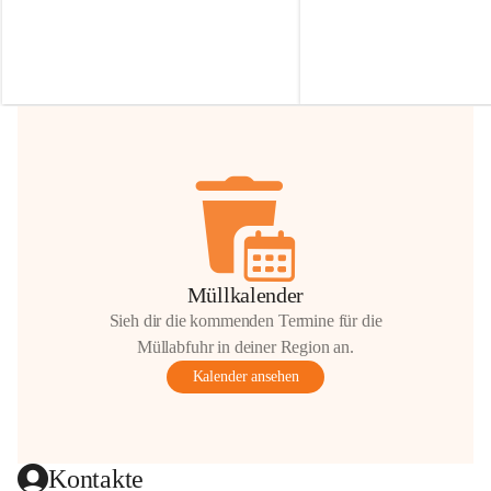
Irmgard Nachbaur, die für diese Zeit die 
Größen 
35 cm, 40 cm und 
Zufahrt über ihre Privatstraße zur 
💛 Wenn ihr etwas davon ab
Verfügung stellen. 🙏
möchtet, freuen sich unsere 
Vielen Dank für eure Unterstützung und 
über eure Unterstützung.
Hilfsbereitschaft!
📍 
Die Spenden können ger
Gemeindeamt abgegeben we
Vielen herzlichen Dank!
 🌼
Müllkalender
Sieh dir die kommenden Termine für die
Müllabfuhr in deiner Region an.
Kalender ansehen
Kontakte