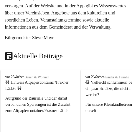
versorgen. Auf der Website und in der App gibt es Wissenswertes 
über unser Vereinsleben, Angebote aus dem kulturellen und 
sportlichen Leben, Veranstaltungstermine sowie aktuelle 
Informationen aus dem Gemeinderat und der Verwaltung. 
Bürgermeister Steve Mayr
Aktuelle Beiträge
F
F
vor 2 Wochen
vor 2 Wochen
Bauen & Wohnen
Kinder & Familie
r
r
🚧 Hinweis Altpapiercontainer/Fraxner 
🧸 
Vielleicht schlummern be
a
a
Lädele 🚧
ein paar Schätze, die nicht 
x
x
werden?
e
e
Aufgrund der Baustelle und der damit 
r
r
verbundenen Sperrungen ist die Zufahrt 
Für unsere 
Kleinkindbetreu
n
n
zum Altpapiercontainer/Fraxner Lädele 
derzeit:
derzeit nur erschwert möglich.
👶 
Puppenbuggys
Ein herzliches Dankeschön an Erwin und 
👗 
Puppenkleidung
 für Pupp