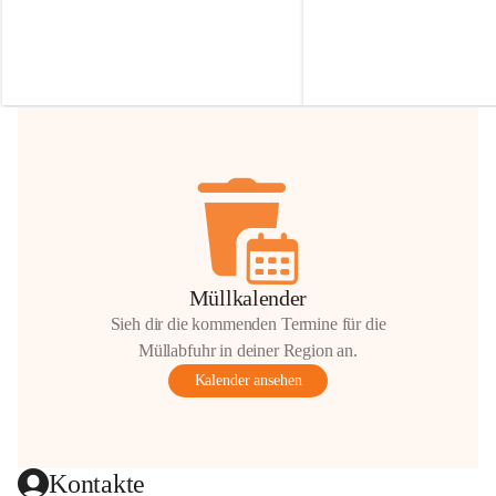
Irmgard Nachbaur, die für diese Zeit die 
Größen 
35 cm, 40 cm und 
Zufahrt über ihre Privatstraße zur 
💛 Wenn ihr etwas davon ab
Verfügung stellen. 🙏
möchtet, freuen sich unsere 
Vielen Dank für eure Unterstützung und 
über eure Unterstützung.
Hilfsbereitschaft!
📍 
Die Spenden können ger
Gemeindeamt abgegeben we
Vielen herzlichen Dank!
 🌼
Müllkalender
Sieh dir die kommenden Termine für die
Müllabfuhr in deiner Region an.
Kalender ansehen
Kontakte