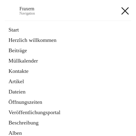
Fraxern
Navigation
Fraxern
Start
Herzlich willkommen
öffnet
Bürgerservice
Beiträge
in
Ordner
neuem
Müllkalender
Tab
öffnet
Formulare
in
Artikel
Kontakte
neuem
Tab
Artikel
+5
Dateien
Öffnungszeiten
Veröffentlichungsportal
Beschreibung
Hauptadresse
Alben