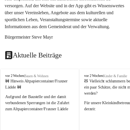
versorgen. Auf der Website und in der App gibt es Wissenswertes 
über unser Vereinsleben, Angebote aus dem kulturellen und 
sportlichen Leben, Veranstaltungstermine sowie aktuelle 
Informationen aus dem Gemeinderat und der Verwaltung. 
Bürgermeister Steve Mayr
Aktuelle Beiträge
F
F
vor 2 Wochen
vor 2 Wochen
Bauen & Wohnen
Kinder & Familie
r
r
🚧 Hinweis Altpapiercontainer/Fraxner 
🧸 
Vielleicht schlummern be
a
a
Lädele 🚧
ein paar Schätze, die nicht 
x
x
werden?
e
e
Aufgrund der Baustelle und der damit 
r
r
verbundenen Sperrungen ist die Zufahrt 
Für unsere 
Kleinkindbetreu
n
n
zum Altpapiercontainer/Fraxner Lädele 
derzeit:
derzeit nur erschwert möglich.
👶 
Puppenbuggys
Ein herzliches Dankeschön an Erwin und 
👗 
Puppenkleidung
 für Pupp