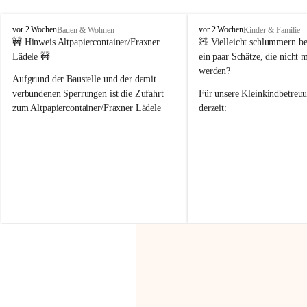
F
F
vor 2 Wochen
vor 2 Wochen
Bauen & Wohnen
Kinder & Familie
r
r
🚧 Hinweis Altpapiercontainer/Fraxner 
🧸 
Vielleicht schlummern be
a
a
Lädele 🚧
ein paar Schätze, die nicht 
x
x
werden?
e
e
Aufgrund der Baustelle und der damit 
r
r
verbundenen Sperrungen ist die Zufahrt 
Für unsere 
Kleinkindbetreu
n
n
zum Altpapiercontainer/Fraxner Lädele 
derzeit:
derzeit nur erschwert möglich.
👶 
Puppenbuggys
Ein herzliches Dankeschön an Erwin und 
👗 
Puppenkleidung
 für Pupp
Irmgard Nachbaur, die für diese Zeit die 
Größen 
35 cm, 40 cm und 
Zufahrt über ihre Privatstraße zur 
💛 Wenn ihr etwas davon ab
Verfügung stellen. 🙏
möchtet, freuen sich unsere 
Vielen Dank für eure Unterstützung und 
über eure Unterstützung.
Hilfsbereitschaft!
📍 
Die Spenden können ger
Gemeindeamt abgegeben we
Vielen herzlichen Dank!
 🌼