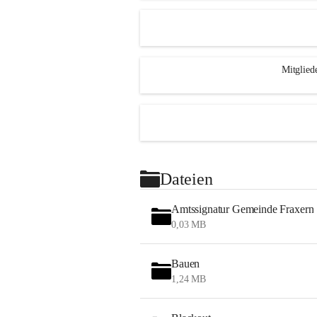
Mitglied
Dateien
Amtssignatur Gemeinde Fraxern
0,03 MB
Bauen
1,24 MB