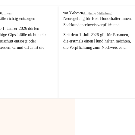
F
n
vor 3 Wochen
Umwelt
Amtliche Mitteilung
r
älle richtig entsorgen
Neuregelung für Erst-Hundehalter:innen: 
a
Sachkundenachweis verpflichtend
b 
1. Jänner 2026
 dürfen 
x
e
hige Gipsabfälle nicht mehr 
Seit dem 1. Juli 2026 gilt für Personen, 
r
uschutt entsorgt oder 
die erstmals einen Hund halten möchten, 
n
werden
. Grund dafür ist die 
die Verpflichtung zum Nachweis einer 
linggips-Verordnung
, die eine 
entsprechenden Sachkunde. Ziel ist es, 
Sammlung und das Recycling 
Hundebesitzer:innen bestmöglich auf die 
ällen vorschreibt.
Haltung und Verantwortung im Umgang 
mit ihrem Tier vorzubereiten.
 Haushalte wird diese 
or allem dann relevant, wenn 
Der Sachkundenachweis besteht aus zwei 
gs- oder Umbauarbeiten
 an 
Teilen:
Wohnung durchgeführt werden. 
🐾 
Theoriekurs
ände, Gipskartonplatten oder 
aus neu verbauten Gipsplatten 
Mindestens 4 Unterrichtseinheiten 
ftig 
getrennt gesammelt und 
à 60 Minuten
rden.
Muss vor der Anschaffung bzw. 
Aufnahme eines Hundes absolviert 
t sammeln:
werden