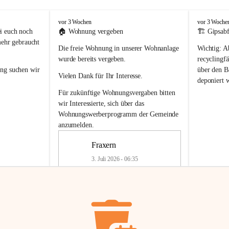
F
F
vor 3 Wochen
vor 3 Woche
r
r
i euch noch 
🏠 
Wohnung vergeben
🏗️ Gipsabf
a
a
mehr gebraucht 
Die freie Wohnung in unserer Wohnanlage 
Wichtig:
 A
x
x
e
e
wurde bereits vergeben.
recyclingfä
r
r
ung
 suchen wir 
über den Ba
Vielen Dank für Ihr Interesse.
n
n
deponiert 
neue 
Recyc
Für zukünftige Wohnungsvergaben bitten 
getrennte 
wir Interessierte, sich über das 
en in den 
von Gipsabf
Wohnungswerberprogramm der Gemeinde
45 cm
anzumelden.
Für private
geben 
Änderung v
Fraxern
Kinder riesig 
Renovierun
3. Juli 2026 - 06:35
Haus oder 
Alte Gipsw
ne beim 
Verschnitt 
rden.
🏠
Freie Wohnung in Fraxern
müssen kün
In unserer Wohnanlage wird eine 
entsorgt
 we
Wohnung frei.
✅ 
Getrenn