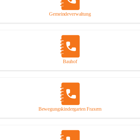
Gipsplatten
Trennung l
Gemeindeverwaltung
Beitrag zu
Ressourcen
bei Ihrem 
Annahme vo
Bauhof
Bewegungskindergarten Fraxern