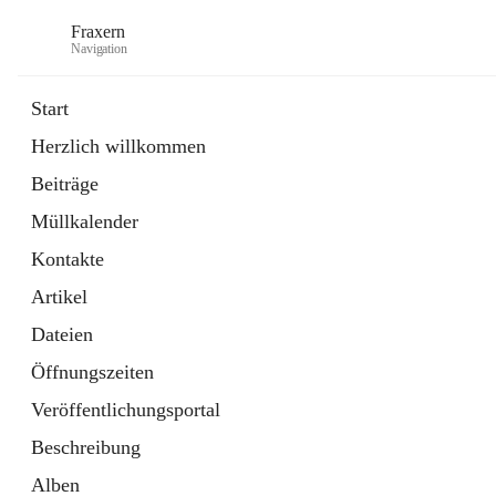
Fraxern
Navigation
Start
Herzlich willkommen
öffnet
Bürgerservice
Beiträge
in
Ordner
neuem
Müllkalender
Tab
öffnet
Formulare
in
Artikel
Kontakte
neuem
Tab
Artikel
Dateien
Öffnungszeiten
Veröffentlichungsportal
Beschreibung
Alben