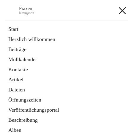
Fraxern
Navigation
Fraxern
Start
Herzlich willkommen
öffnet
Bürgerservice
Beiträge
in
Ordner
neuem
Müllkalender
Tab
öffnet
Formulare
in
Artikel
Kontakte
neuem
Tab
Artikel
+5
Dateien
Öffnungszeiten
Veröffentlichungsportal
Beschreibung
Hauptadresse
Alben