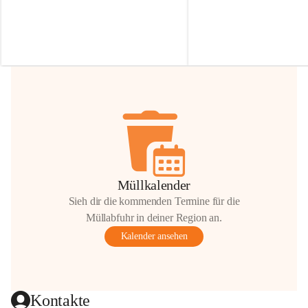
Irmgard Nachbaur, die für diese Zeit die 
Größen 
35 cm, 40 cm und 
Zufahrt über ihre Privatstraße zur 
💛 Wenn ihr etwas davon ab
Verfügung stellen. 🙏
möchtet, freuen sich unsere 
Vielen Dank für eure Unterstützung und 
über eure Unterstützung.
Hilfsbereitschaft!
📍 
Die Spenden können ger
Gemeindeamt abgegeben we
Vielen herzlichen Dank!
 🌼
Müllkalender
Sieh dir die kommenden Termine für die
Müllabfuhr in deiner Region an.
Kalender ansehen
Kontakte