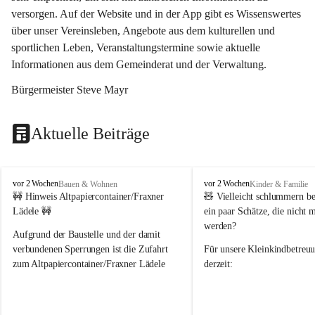
versorgen. Auf der Website und in der App gibt es Wissenswertes 
über unser Vereinsleben, Angebote aus dem kulturellen und 
sportlichen Leben, Veranstaltungstermine sowie aktuelle 
Informationen aus dem Gemeinderat und der Verwaltung. 
Bürgermeister Steve Mayr
Aktuelle Beiträge
F
F
vor 2 Wochen
vor 2 Wochen
Bauen & Wohnen
Kinder & Familie
r
r
🚧 Hinweis Altpapiercontainer/Fraxner 
🧸 
Vielleicht schlummern be
a
a
Lädele 🚧
ein paar Schätze, die nicht 
x
x
werden?
e
e
Aufgrund der Baustelle und der damit 
r
r
verbundenen Sperrungen ist die Zufahrt 
Für unsere 
Kleinkindbetreu
n
n
zum Altpapiercontainer/Fraxner Lädele 
derzeit:
derzeit nur erschwert möglich.
👶 
Puppenbuggys
Ein herzliches Dankeschön an Erwin und 
👗 
Puppenkleidung
 für Pupp