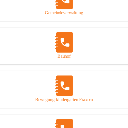
Gipsplatten
Trennung l
Gemeindeverwaltung
Beitrag zu
Ressourcen
bei Ihrem 
Annahme vo
Bauhof
Bewegungskindergarten Fraxern