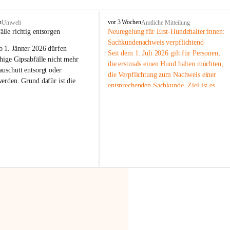
F
n
vor 3 Wochen
Umwelt
Amtliche Mitteilung
r
älle richtig entsorgen
Neuregelung für Erst-Hundehalter:innen: 
a
Sachkundenachweis verpflichtend
b 
1. Jänner 2026
 dürfen 
x
Seit dem 1. Juli 2026 gilt für Personen, 
e
hige Gipsabfälle nicht mehr 
die erstmals einen Hund halten möchten, 
r
uschutt entsorgt oder 
die Verpflichtung zum Nachweis einer 
n
werden
. Grund dafür ist die 
entsprechenden Sachkunde. Ziel ist es, 
linggips-Verordnung
, die eine 
Hundebesitzer:innen bestmöglich auf die 
Sammlung und das Recycling 
Haltung und Verantwortung im Umgang 
ällen vorschreibt.
mit ihrem Tier vorzubereiten.
Der Sachkundenachweis besteht aus zwei 
 Haushalte wird diese 
Teilen:
or allem dann relevant, wenn 
🐾 
Theoriekurs
gs- oder Umbauarbeiten
 an 
Mindestens 4 Unterrichtseinheiten 
Wohnung durchgeführt werden. 
à 60 Minuten
ände, Gipskartonplatten oder 
Muss vor der Anschaffung bzw. 
aus neu verbauten Gipsplatten 
Aufnahme eines Hundes absolviert 
ftig 
getrennt gesammelt und 
werden
rden.
🐾 
Praxiseinheit
t sammeln:
2-stündige praktische Schulung 