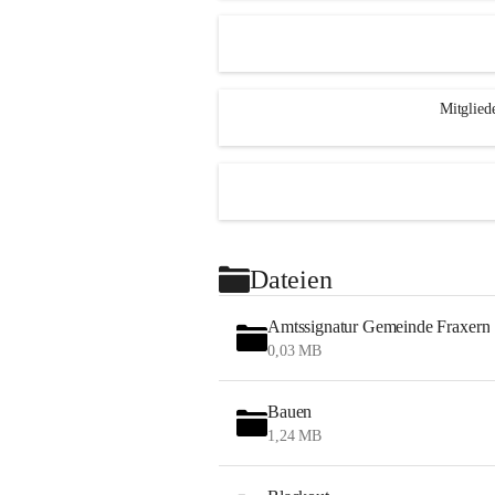
Mitglied
Dateien
Amtssignatur Gemeinde Fraxern
0,03 MB
Bauen
1,24 MB