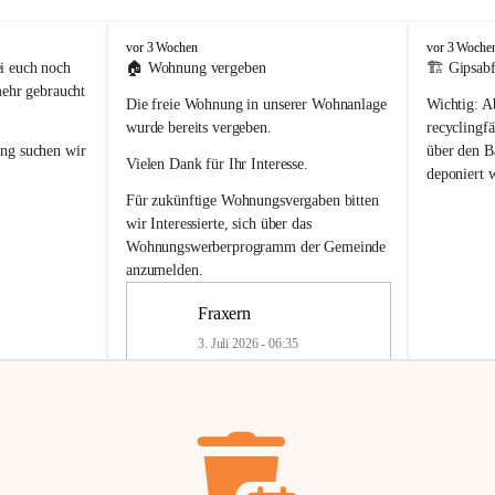
F
F
vor 3 Wochen
vor 3 Woche
r
r
i euch noch 
🏠 
Wohnung vergeben
🏗️ Gipsabf
a
a
mehr gebraucht 
Die freie Wohnung in unserer Wohnanlage 
Wichtig:
 A
x
x
e
e
wurde bereits vergeben.
recyclingfä
r
r
ung
 suchen wir 
über den Ba
Vielen Dank für Ihr Interesse.
n
n
deponiert 
neue 
Recyc
Für zukünftige Wohnungsvergaben bitten 
getrennte 
wir Interessierte, sich über das 
en in den 
von Gipsabf
Wohnungswerberprogramm der Gemeinde
45 cm
anzumelden.
Für private
geben 
Änderung v
Fraxern
Kinder riesig 
Renovierun
3. Juli 2026 - 06:35
Haus oder 
Alte Gipsw
ne beim 
Verschnitt 
rden.
🏠
Freie Wohnung in Fraxern
müssen kün
In unserer Wohnanlage wird eine 
entsorgt
 we
Wohnung frei.
✅ 
Getrenn