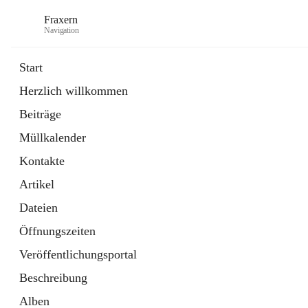
Fraxern
Navigation
Start
Herzlich willkommen
öffnet
Bürgerservice
Beiträge
in
Ordner
neuem
Müllkalender
Tab
öffnet
Formulare
in
Artikel
Kontakte
neuem
Tab
Artikel
Dateien
Öffnungszeiten
Veröffentlichungsportal
Beschreibung
Alben