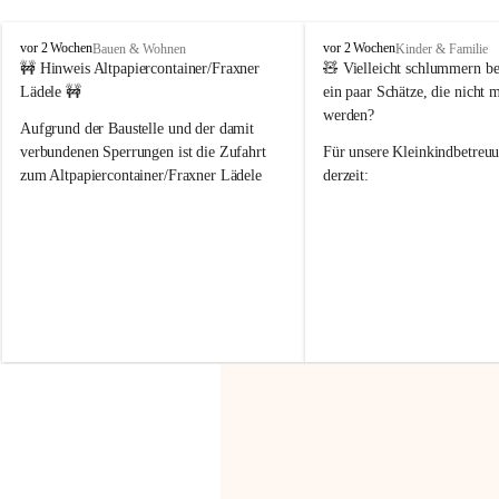
F
F
vor 2 Wochen
vor 2 Wochen
Bauen & Wohnen
Kinder & Familie
r
r
🚧 Hinweis Altpapiercontainer/Fraxner 
🧸 
Vielleicht schlummern be
a
a
Lädele 🚧
ein paar Schätze, die nicht 
x
x
werden?
e
e
Aufgrund der Baustelle und der damit 
r
r
verbundenen Sperrungen ist die Zufahrt 
Für unsere 
Kleinkindbetreu
n
n
zum Altpapiercontainer/Fraxner Lädele 
derzeit:
derzeit nur erschwert möglich.
👶 
Puppenbuggys
Ein herzliches Dankeschön an Erwin und 
👗 
Puppenkleidung
 für Pupp
Irmgard Nachbaur, die für diese Zeit die 
Größen 
35 cm, 40 cm und 
Zufahrt über ihre Privatstraße zur 
💛 Wenn ihr etwas davon ab
Verfügung stellen. 🙏
möchtet, freuen sich unsere 
Vielen Dank für eure Unterstützung und 
über eure Unterstützung.
Hilfsbereitschaft!
📍 
Die Spenden können ger
Gemeindeamt abgegeben we
Vielen herzlichen Dank!
 🌼