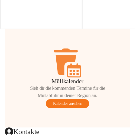
Irmgard Nachbaur, die für diese Zeit die 
Größen 
35 cm, 40 cm und 
Zufahrt über ihre Privatstraße zur 
💛 Wenn ihr etwas davon ab
Verfügung stellen. 🙏
möchtet, freuen sich unsere 
Vielen Dank für eure Unterstützung und 
über eure Unterstützung.
Hilfsbereitschaft!
📍 
Die Spenden können ger
Gemeindeamt abgegeben we
Vielen herzlichen Dank!
 🌼
Müllkalender
Sieh dir die kommenden Termine für die
Müllabfuhr in deiner Region an.
Kalender ansehen
Kontakte