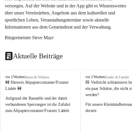
versorgen. Auf der Website und in der App gibt es Wissenswertes 
über unser Vereinsleben, Angebote aus dem kulturellen und 
sportlichen Leben, Veranstaltungstermine sowie aktuelle 
Informationen aus dem Gemeinderat und der Verwaltung. 
Bürgermeister Steve Mayr
Aktuelle Beiträge
F
F
vor 2 Wochen
vor 2 Wochen
Bauen & Wohnen
Kinder & Familie
r
r
🚧 Hinweis Altpapiercontainer/Fraxner 
🧸 
Vielleicht schlummern be
a
a
Lädele 🚧
ein paar Schätze, die nicht 
x
x
werden?
e
e
Aufgrund der Baustelle und der damit 
r
r
verbundenen Sperrungen ist die Zufahrt 
Für unsere 
Kleinkindbetreu
n
n
zum Altpapiercontainer/Fraxner Lädele 
derzeit:
derzeit nur erschwert möglich.
👶 
Puppenbuggys
Ein herzliches Dankeschön an Erwin und 
👗 
Puppenkleidung
 für Pupp