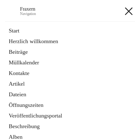
Fraxern
Navigation
Fraxern
Start
Herzlich willkommen
öffnet
Bürgerservice
Beiträge
in
Ordner
neuem
Müllkalender
Tab
öffnet
Formulare
in
Artikel
Kontakte
neuem
Tab
Artikel
+5
Dateien
Öffnungszeiten
Veröffentlichungsportal
Beschreibung
Hauptadresse
Alben