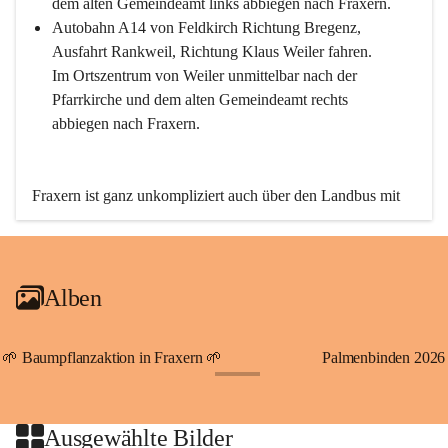
dem alten Gemeindeamt links abbiegen nach Fraxern.
Autobahn A14 von Feldkirch Richtung Bregenz, 
Ausfahrt Rankweil, Richtung Klaus Weiler fahren. 
Im Ortszentrum von Weiler unmittelbar nach der 
Pfarrkirche und dem alten Gemeindeamt rechts 
abbiegen nach Fraxern.
Fraxern ist ganz unkompliziert auch über den Landbus mit 
den öffentlichen Verkehrsmitteln zu erreichen. Die Linie 
492 fährt lt. Fahrplan des Verkehrsverbundes Vorarlberg an 
den Wochentagen regelmäßig zwischen Weiler und Fraxern.
Alben
An Samstagen, Sonn- und Feiertagen können Sie bequem 
direkt über die VMOBIL-App VMOBIL ON Ihren 
persönlichen Linienbus zur gewünschten Zeit zu Ihrer 
🌱 Baumpflanzaktion in Fraxern 🌱
Palmenbinden 2026
Haltestelle bestellen. Sowohl von Weiler kommend nach 
+19
Fraxern als auch von Fraxern nach Weiler oder natürlich für 
beide Fahrten Weiler-Fraxern-Weiler.
Ausgewählte Bilder