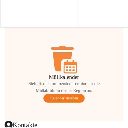
Irmgard Nachbaur, die für diese Zeit die 
Größen 
35 cm, 40 cm und 
Zufahrt über ihre Privatstraße zur 
💛 Wenn ihr etwas davon ab
Verfügung stellen. 🙏
möchtet, freuen sich unsere 
Vielen Dank für eure Unterstützung und 
über eure Unterstützung.
Hilfsbereitschaft!
📍 
Die Spenden können ger
Gemeindeamt abgegeben we
Vielen herzlichen Dank!
 🌼
Müllkalender
Sieh dir die kommenden Termine für die
Müllabfuhr in deiner Region an.
Kalender ansehen
Kontakte