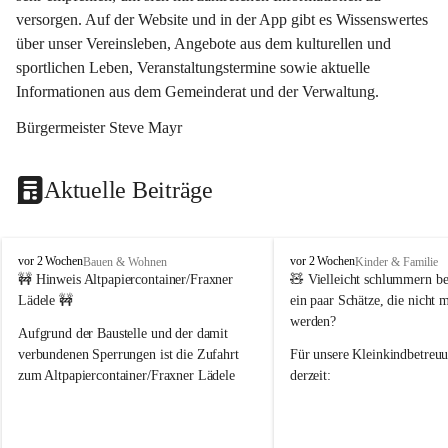
versorgen. Auf der Website und in der App gibt es Wissenswertes 
über unser Vereinsleben, Angebote aus dem kulturellen und 
sportlichen Leben, Veranstaltungstermine sowie aktuelle 
Informationen aus dem Gemeinderat und der Verwaltung. 
Bürgermeister Steve Mayr
Aktuelle Beiträge
F
F
vor 2 Wochen
vor 2 Wochen
Bauen & Wohnen
Kinder & Familie
r
r
🚧 Hinweis Altpapiercontainer/Fraxner 
🧸 
Vielleicht schlummern be
a
a
Lädele 🚧
ein paar Schätze, die nicht 
x
x
werden?
e
e
Aufgrund der Baustelle und der damit 
r
r
verbundenen Sperrungen ist die Zufahrt 
Für unsere 
Kleinkindbetreu
n
n
zum Altpapiercontainer/Fraxner Lädele 
derzeit:
derzeit nur erschwert möglich.
👶 
Puppenbuggys
Ein herzliches Dankeschön an Erwin und 
👗 
Puppenkleidung
 für Pupp