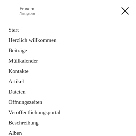
Fraxern
Navigation
Fraxern
Start
Herzlich willkommen
öffnet
Bürgerservice
Beiträge
in
Ordner
neuem
Müllkalender
Tab
öffnet
Formulare
in
Artikel
Kontakte
neuem
Tab
Artikel
+5
Dateien
Öffnungszeiten
Veröffentlichungsportal
Beschreibung
Hauptadresse
Alben