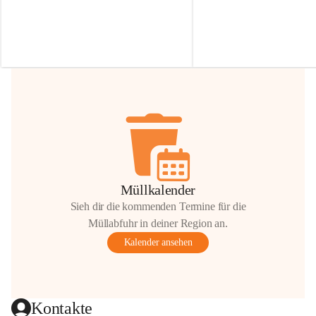
Irmgard Nachbaur, die für diese Zeit die 
Größen 
35 cm, 40 cm und 
Zufahrt über ihre Privatstraße zur 
💛 Wenn ihr etwas davon ab
Verfügung stellen. 🙏
möchtet, freuen sich unsere 
Vielen Dank für eure Unterstützung und 
über eure Unterstützung.
Hilfsbereitschaft!
📍 
Die Spenden können ger
Gemeindeamt abgegeben we
Vielen herzlichen Dank!
 🌼
Müllkalender
Sieh dir die kommenden Termine für die
Müllabfuhr in deiner Region an.
Kalender ansehen
Kontakte