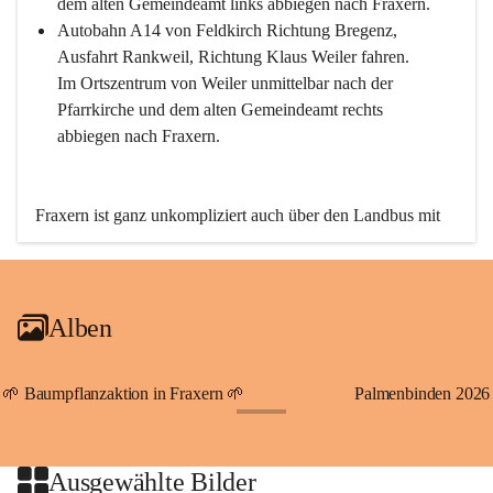
dem alten Gemeindeamt links abbiegen nach Fraxern.
Autobahn A14 von Feldkirch Richtung Bregenz, 
Ausfahrt Rankweil, Richtung Klaus Weiler fahren. 
Im Ortszentrum von Weiler unmittelbar nach der 
Pfarrkirche und dem alten Gemeindeamt rechts 
abbiegen nach Fraxern.
Fraxern ist ganz unkompliziert auch über den Landbus mit 
den öffentlichen Verkehrsmitteln zu erreichen. Die Linie 
492 fährt lt. Fahrplan des Verkehrsverbundes Vorarlberg an 
den Wochentagen regelmäßig zwischen Weiler und Fraxern.
Alben
An Samstagen, Sonn- und Feiertagen können Sie bequem 
direkt über die VMOBIL-App VMOBIL ON Ihren 
persönlichen Linienbus zur gewünschten Zeit zu Ihrer 
🌱 Baumpflanzaktion in Fraxern 🌱
Palmenbinden 2026
Haltestelle bestellen. Sowohl von Weiler kommend nach 
+19
Fraxern als auch von Fraxern nach Weiler oder natürlich für 
beide Fahrten Weiler-Fraxern-Weiler.
Ausgewählte Bilder