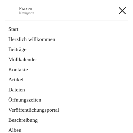
Fraxern
Navigation
Fraxern
Start
Herzlich willkommen
öffnet
Bürgerservice
Beiträge
in
Ordner
neuem
Müllkalender
Tab
öffnet
Formulare
in
Artikel
Kontakte
neuem
Tab
Artikel
+5
Dateien
Öffnungszeiten
Veröffentlichungsportal
Beschreibung
Hauptadresse
Alben