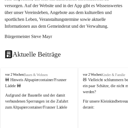
versorgen. Auf der Website und in der App gibt es Wissenswertes 
über unser Vereinsleben, Angebote aus dem kulturellen und 
sportlichen Leben, Veranstaltungstermine sowie aktuelle 
Informationen aus dem Gemeinderat und der Verwaltung. 
Bürgermeister Steve Mayr
Aktuelle Beiträge
F
F
vor 2 Wochen
vor 2 Wochen
Bauen & Wohnen
Kinder & Familie
r
r
🚧 Hinweis Altpapiercontainer/Fraxner 
🧸 
Vielleicht schlummern be
a
a
Lädele 🚧
ein paar Schätze, die nicht 
x
x
werden?
e
e
Aufgrund der Baustelle und der damit 
r
r
verbundenen Sperrungen ist die Zufahrt 
Für unsere 
Kleinkindbetreu
n
n
zum Altpapiercontainer/Fraxner Lädele 
derzeit:
derzeit nur erschwert möglich.
👶 
Puppenbuggys
Ein herzliches Dankeschön an Erwin und 
👗 
Puppenkleidung
 für Pupp