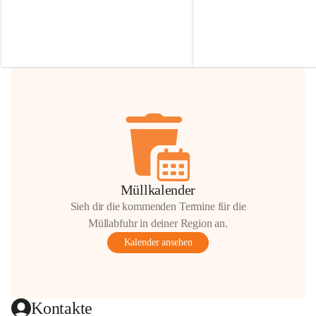
Irmgard Nachbaur, die für diese Zeit die 
Größen 
35 cm, 40 cm und 
Zufahrt über ihre Privatstraße zur 
💛 Wenn ihr etwas davon ab
Verfügung stellen. 🙏
möchtet, freuen sich unsere 
Vielen Dank für eure Unterstützung und 
über eure Unterstützung.
Hilfsbereitschaft!
📍 
Die Spenden können ger
Gemeindeamt abgegeben we
Vielen herzlichen Dank!
 🌼
Müllkalender
Sieh dir die kommenden Termine für die
Müllabfuhr in deiner Region an.
Kalender ansehen
Kontakte