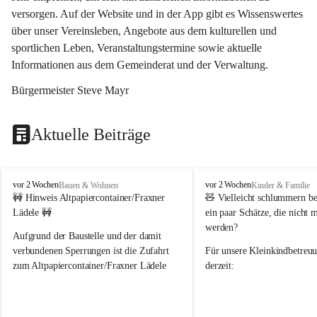
versorgen. Auf der Website und in der App gibt es Wissenswertes 
über unser Vereinsleben, Angebote aus dem kulturellen und 
sportlichen Leben, Veranstaltungstermine sowie aktuelle 
Informationen aus dem Gemeinderat und der Verwaltung. 
Bürgermeister Steve Mayr
Aktuelle Beiträge
F
F
vor 2 Wochen
vor 2 Wochen
Bauen & Wohnen
Kinder & Familie
r
r
🚧 Hinweis Altpapiercontainer/Fraxner 
🧸 
Vielleicht schlummern be
a
a
Lädele 🚧
ein paar Schätze, die nicht 
x
x
werden?
e
e
Aufgrund der Baustelle und der damit 
r
r
verbundenen Sperrungen ist die Zufahrt 
Für unsere 
Kleinkindbetreu
n
n
zum Altpapiercontainer/Fraxner Lädele 
derzeit:
derzeit nur erschwert möglich.
👶 
Puppenbuggys
Ein herzliches Dankeschön an Erwin und 
👗 
Puppenkleidung
 für Pupp