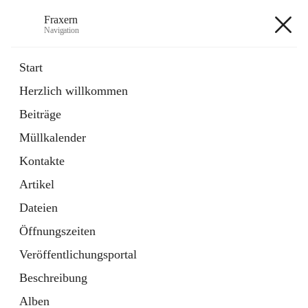
Fraxern
Navigation
Fraxern
Start
Herzlich willkommen
öffnet
Bürgerservice
Beiträge
in
Ordner
neuem
Müllkalender
Tab
öffnet
Formulare
in
Artikel
Kontakte
neuem
Tab
Artikel
+5
Dateien
Öffnungszeiten
Veröffentlichungsportal
Beschreibung
Hauptadresse
Alben