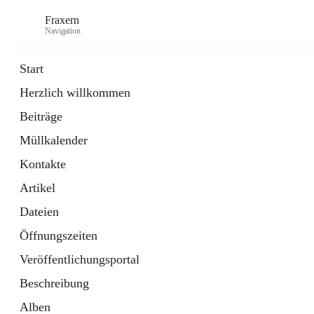
Fraxern
Navigation
Start
Herzlich willkommen
öffnet
Bürgerservice
Beiträge
in
Ordner
neuem
Müllkalender
Tab
öffnet
Formulare
in
Artikel
Kontakte
neuem
Tab
Artikel
Dateien
Öffnungszeiten
Veröffentlichungsportal
Beschreibung
Alben