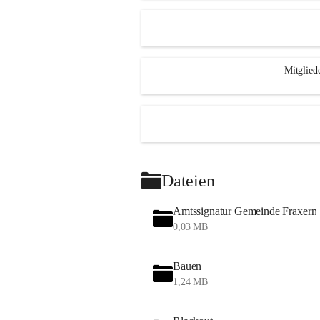
Mitglied
Dateien
Amtssignatur Gemeinde Fraxern
0,03 MB
Bauen
1,24 MB