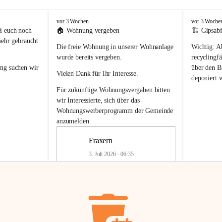
F
F
vor 3 Wochen
vor 3 Woche
r
r
i euch noch 
🏠 
Wohnung vergeben
🏗️ Gipsabf
a
a
mehr gebraucht 
Die freie Wohnung in unserer Wohnanlage 
Wichtig:
 A
x
x
e
e
wurde bereits vergeben.
recyclingfä
r
r
ung
 suchen wir 
über den Ba
Vielen Dank für Ihr Interesse.
n
n
deponiert 
neue 
Recyc
Für zukünftige Wohnungsvergaben bitten 
getrennte 
wir Interessierte, sich über das 
en in den 
von Gipsabf
Wohnungswerberprogramm der Gemeinde
45 cm
anzumelden.
Für private
geben 
Änderung v
Fraxern
Kinder riesig 
Renovierun
3. Juli 2026 - 06:35
Haus oder 
Alte Gipsw
ne beim 
Verschnitt 
rden.
🏠
Freie Wohnung in Fraxern
müssen kün
In unserer Wohnanlage wird eine 
entsorgt
 we
Wohnung frei.
✅ 
Getrenn