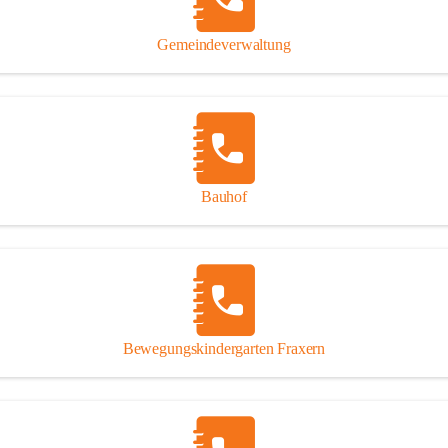
Gipsplatten
Trennung l
Gemeindeverwaltung
Beitrag zu
Ressourcen
bei Ihrem 
Annahme vo
Bauhof
Bewegungskindergarten Fraxern