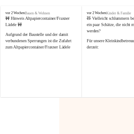
F
F
vor 2 Wochen
vor 2 Wochen
Bauen & Wohnen
Kinder & Familie
r
r
🚧 Hinweis Altpapiercontainer/Fraxner 
🧸 
Vielleicht schlummern be
a
a
Lädele 🚧
ein paar Schätze, die nicht 
x
x
werden?
e
e
Aufgrund der Baustelle und der damit 
r
r
verbundenen Sperrungen ist die Zufahrt 
Für unsere 
Kleinkindbetreu
n
n
zum Altpapiercontainer/Fraxner Lädele 
derzeit:
derzeit nur erschwert möglich.
👶 
Puppenbuggys
Ein herzliches Dankeschön an Erwin und 
👗 
Puppenkleidung
 für Pupp
Irmgard Nachbaur, die für diese Zeit die 
Größen 
35 cm, 40 cm und 
Zufahrt über ihre Privatstraße zur 
💛 Wenn ihr etwas davon ab
Verfügung stellen. 🙏
möchtet, freuen sich unsere 
Vielen Dank für eure Unterstützung und 
über eure Unterstützung.
Hilfsbereitschaft!
📍 
Die Spenden können ger
Gemeindeamt abgegeben we
Vielen herzlichen Dank!
 🌼