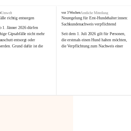
F
n
vor 3 Wochen
Umwelt
Amtliche Mitteilung
r
älle richtig entsorgen
Neuregelung für Erst-Hundehalter:innen: 
a
Sachkundenachweis verpflichtend
b 
1. Jänner 2026
 dürfen 
x
e
hige Gipsabfälle nicht mehr 
Seit dem 1. Juli 2026 gilt für Personen, 
r
uschutt entsorgt oder 
die erstmals einen Hund halten möchten, 
n
werden
. Grund dafür ist die 
die Verpflichtung zum Nachweis einer 
linggips-Verordnung
, die eine 
entsprechenden Sachkunde. Ziel ist es, 
Sammlung und das Recycling 
Hundebesitzer:innen bestmöglich auf die 
ällen vorschreibt.
Haltung und Verantwortung im Umgang 
mit ihrem Tier vorzubereiten.
 Haushalte wird diese 
or allem dann relevant, wenn 
Der Sachkundenachweis besteht aus zwei 
gs- oder Umbauarbeiten
 an 
Teilen:
Wohnung durchgeführt werden. 
🐾 
Theoriekurs
ände, Gipskartonplatten oder 
aus neu verbauten Gipsplatten 
Mindestens 4 Unterrichtseinheiten 
ftig 
getrennt gesammelt und 
à 60 Minuten
rden.
Muss vor der Anschaffung bzw. 
Aufnahme eines Hundes absolviert 
t sammeln:
werden