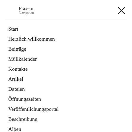
Fraxern
Navigation
Fraxern
Start
Herzlich willkommen
öffnet
Bürgerservice
Beiträge
in
Ordner
neuem
Müllkalender
Tab
öffnet
Formulare
in
Artikel
Kontakte
neuem
Tab
Artikel
+5
Dateien
Öffnungszeiten
Veröffentlichungsportal
Beschreibung
Hauptadresse
Alben