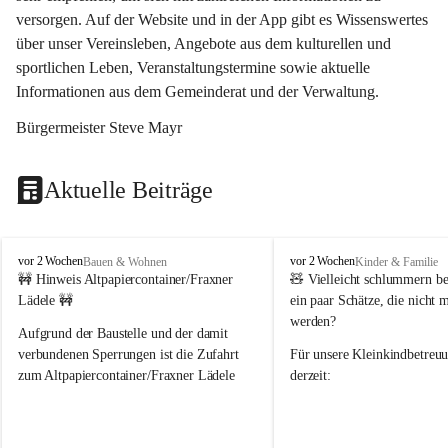
versorgen. Auf der Website und in der App gibt es Wissenswertes 
über unser Vereinsleben, Angebote aus dem kulturellen und 
sportlichen Leben, Veranstaltungstermine sowie aktuelle 
Informationen aus dem Gemeinderat und der Verwaltung. 
Bürgermeister Steve Mayr
Aktuelle Beiträge
F
F
vor 2 Wochen
vor 2 Wochen
Bauen & Wohnen
Kinder & Familie
r
r
🚧 Hinweis Altpapiercontainer/Fraxner 
🧸 
Vielleicht schlummern be
a
a
Lädele 🚧
ein paar Schätze, die nicht 
x
x
werden?
e
e
Aufgrund der Baustelle und der damit 
r
r
verbundenen Sperrungen ist die Zufahrt 
Für unsere 
Kleinkindbetreu
n
n
zum Altpapiercontainer/Fraxner Lädele 
derzeit:
derzeit nur erschwert möglich.
👶 
Puppenbuggys
Ein herzliches Dankeschön an Erwin und 
👗 
Puppenkleidung
 für Pupp