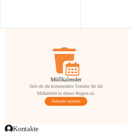
Irmgard Nachbaur, die für diese Zeit die 
Größen 
35 cm, 40 cm und 
Zufahrt über ihre Privatstraße zur 
💛 Wenn ihr etwas davon ab
Verfügung stellen. 🙏
möchtet, freuen sich unsere 
Vielen Dank für eure Unterstützung und 
über eure Unterstützung.
Hilfsbereitschaft!
📍 
Die Spenden können ger
Gemeindeamt abgegeben we
Vielen herzlichen Dank!
 🌼
Müllkalender
Sieh dir die kommenden Termine für die
Müllabfuhr in deiner Region an.
Kalender ansehen
Kontakte