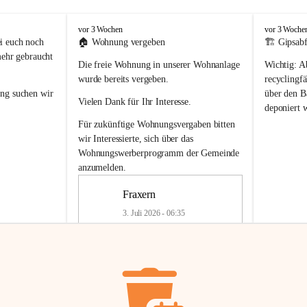
F
F
vor 3 Wochen
vor 3 Woche
r
r
i euch noch 
🏠 
Wohnung vergeben
🏗️ Gipsabf
a
a
mehr gebraucht 
Die freie Wohnung in unserer Wohnanlage 
Wichtig:
 A
x
x
e
e
wurde bereits vergeben.
recyclingfä
r
r
ung
 suchen wir 
über den Ba
Vielen Dank für Ihr Interesse.
n
n
deponiert 
neue 
Recyc
Für zukünftige Wohnungsvergaben bitten 
getrennte 
wir Interessierte, sich über das 
en in den 
von Gipsabf
Wohnungswerberprogramm der Gemeinde
45 cm
anzumelden.
Für private
geben 
Änderung v
Fraxern
Kinder riesig 
Renovierun
3. Juli 2026 - 06:35
Haus oder 
Alte Gipsw
ne beim 
Verschnitt 
rden.
🏠
Freie Wohnung in Fraxern
müssen kün
In unserer Wohnanlage wird eine 
entsorgt
 we
Wohnung frei.
✅ 
Getrenn