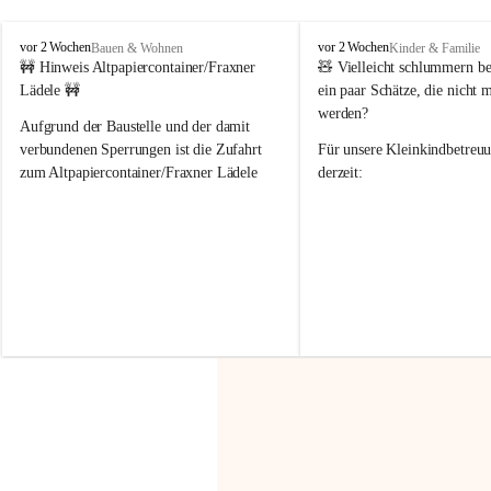
F
F
vor 2 Wochen
vor 2 Wochen
Bauen & Wohnen
Kinder & Familie
r
r
🚧 Hinweis Altpapiercontainer/Fraxner 
🧸 
Vielleicht schlummern be
a
a
Lädele 🚧
ein paar Schätze, die nicht 
x
x
werden?
e
e
Aufgrund der Baustelle und der damit 
r
r
verbundenen Sperrungen ist die Zufahrt 
Für unsere 
Kleinkindbetreu
n
n
zum Altpapiercontainer/Fraxner Lädele 
derzeit:
derzeit nur erschwert möglich.
👶 
Puppenbuggys
Ein herzliches Dankeschön an Erwin und 
👗 
Puppenkleidung
 für Pupp
Irmgard Nachbaur, die für diese Zeit die 
Größen 
35 cm, 40 cm und 
Zufahrt über ihre Privatstraße zur 
💛 Wenn ihr etwas davon ab
Verfügung stellen. 🙏
möchtet, freuen sich unsere 
Vielen Dank für eure Unterstützung und 
über eure Unterstützung.
Hilfsbereitschaft!
📍 
Die Spenden können ger
Gemeindeamt abgegeben we
Vielen herzlichen Dank!
 🌼