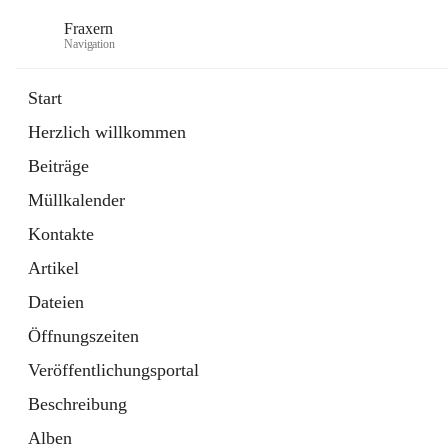
Fraxern
Navigation
Start
Herzlich willkommen
öffnet
Bürgerservice
Beiträge
in
Ordner
neuem
Müllkalender
Tab
öffnet
Formulare
in
Artikel
Kontakte
neuem
Tab
Artikel
Dateien
Öffnungszeiten
Veröffentlichungsportal
Beschreibung
Alben