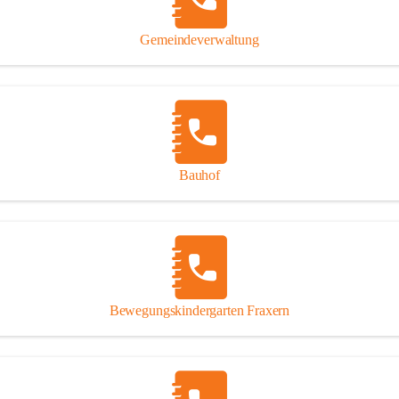
Gipsplatten
Trennung l
Gemeindeverwaltung
Beitrag zu
Ressourcen
bei Ihrem 
Annahme vo
Bauhof
Bewegungskindergarten Fraxern