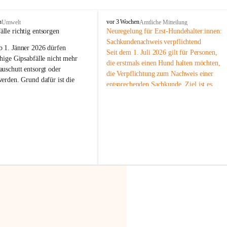
F
n
vor 3 Wochen
Umwelt
Amtliche Mitteilung
r
älle richtig entsorgen
Neuregelung für Erst-Hundehalter:innen: 
a
Sachkundenachweis verpflichtend
b 
1. Jänner 2026
 dürfen 
x
Seit dem 1. Juli 2026 gilt für Personen, 
e
hige Gipsabfälle nicht mehr 
die erstmals einen Hund halten möchten, 
r
uschutt entsorgt oder 
die Verpflichtung zum Nachweis einer 
n
werden
. Grund dafür ist die 
entsprechenden Sachkunde. Ziel ist es, 
linggips-Verordnung
, die eine 
Hundebesitzer:innen bestmöglich auf die 
Sammlung und das Recycling 
Haltung und Verantwortung im Umgang 
ällen vorschreibt.
mit ihrem Tier vorzubereiten.
Der Sachkundenachweis besteht aus zwei 
 Haushalte wird diese 
Teilen:
or allem dann relevant, wenn 
🐾 
Theoriekurs
gs- oder Umbauarbeiten
 an 
Mindestens 4 Unterrichtseinheiten 
Wohnung durchgeführt werden. 
à 60 Minuten
ände, Gipskartonplatten oder 
Muss vor der Anschaffung bzw. 
aus neu verbauten Gipsplatten 
Aufnahme eines Hundes absolviert 
ftig 
getrennt gesammelt und 
werden
rden.
🐾 
Praxiseinheit
t sammeln:
2-stündige praktische Schulung 