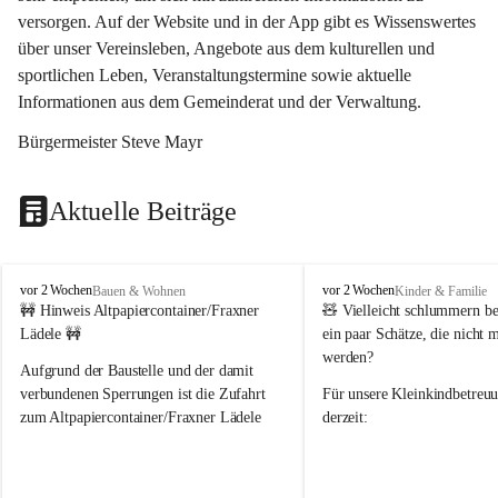
versorgen. Auf der Website und in der App gibt es Wissenswertes 
über unser Vereinsleben, Angebote aus dem kulturellen und 
sportlichen Leben, Veranstaltungstermine sowie aktuelle 
Informationen aus dem Gemeinderat und der Verwaltung. 
Bürgermeister Steve Mayr
Aktuelle Beiträge
F
F
vor 2 Wochen
vor 2 Wochen
Bauen & Wohnen
Kinder & Familie
r
r
🚧 Hinweis Altpapiercontainer/Fraxner 
🧸 
Vielleicht schlummern be
a
a
Lädele 🚧
ein paar Schätze, die nicht 
x
x
werden?
e
e
Aufgrund der Baustelle und der damit 
r
r
verbundenen Sperrungen ist die Zufahrt 
Für unsere 
Kleinkindbetreu
n
n
zum Altpapiercontainer/Fraxner Lädele 
derzeit:
derzeit nur erschwert möglich.
👶 
Puppenbuggys
Ein herzliches Dankeschön an Erwin und 
👗 
Puppenkleidung
 für Pupp