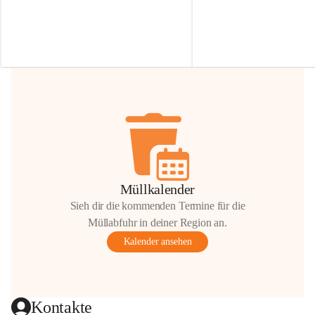
Irmgard Nachbaur, die für diese Zeit die 
Größen 
35 cm, 40 cm und 
Zufahrt über ihre Privatstraße zur 
💛 Wenn ihr etwas davon ab
Verfügung stellen. 🙏
möchtet, freuen sich unsere 
Vielen Dank für eure Unterstützung und 
über eure Unterstützung.
Hilfsbereitschaft!
📍 
Die Spenden können ger
Gemeindeamt abgegeben we
Vielen herzlichen Dank!
 🌼
Müllkalender
Sieh dir die kommenden Termine für die
Müllabfuhr in deiner Region an.
Kalender ansehen
Kontakte