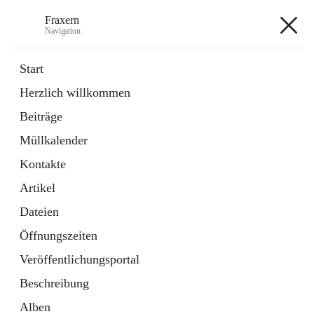
Fraxern
Navigation
Fraxern
Start
Herzlich willkommen
öffnet
Bürgerservice
Beiträge
in
Ordner
neuem
Müllkalender
Tab
öffnet
Formulare
in
Artikel
Kontakte
neuem
Tab
Artikel
+5
Dateien
Öffnungszeiten
Veröffentlichungsportal
Beschreibung
Hauptadresse
Alben