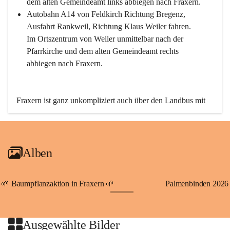
dem alten Gemeindeamt links abbiegen nach Fraxern.
Autobahn A14 von Feldkirch Richtung Bregenz, 
Ausfahrt Rankweil, Richtung Klaus Weiler fahren. 
Im Ortszentrum von Weiler unmittelbar nach der 
Pfarrkirche und dem alten Gemeindeamt rechts 
abbiegen nach Fraxern.
Fraxern ist ganz unkompliziert auch über den Landbus mit 
den öffentlichen Verkehrsmitteln zu erreichen. Die Linie 
492 fährt lt. Fahrplan des Verkehrsverbundes Vorarlberg an 
den Wochentagen regelmäßig zwischen Weiler und Fraxern.
Alben
An Samstagen, Sonn- und Feiertagen können Sie bequem 
direkt über die VMOBIL-App VMOBIL ON Ihren 
persönlichen Linienbus zur gewünschten Zeit zu Ihrer 
🌱 Baumpflanzaktion in Fraxern 🌱
Palmenbinden 2026
Haltestelle bestellen. Sowohl von Weiler kommend nach 
+19
Fraxern als auch von Fraxern nach Weiler oder natürlich für 
beide Fahrten Weiler-Fraxern-Weiler.
Ausgewählte Bilder