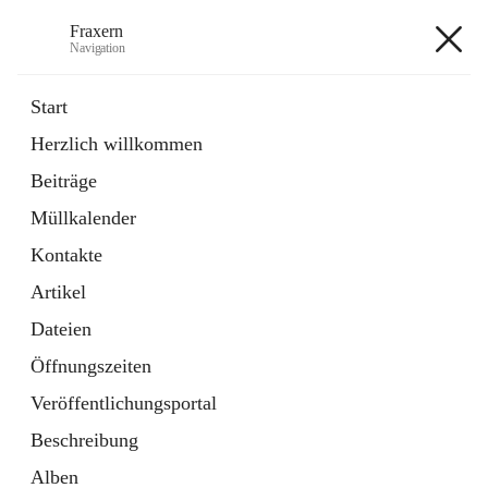
Fraxern
Navigation
Fraxern
Start
Herzlich willkommen
öffnet
Bürgerservice
Beiträge
in
Ordner
neuem
Müllkalender
Tab
öffnet
Formulare
in
Artikel
Kontakte
neuem
Tab
Artikel
+5
Dateien
Öffnungszeiten
Veröffentlichungsportal
Beschreibung
Hauptadresse
Alben