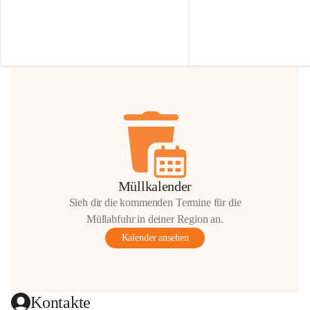
Irmgard Nachbaur, die für diese Zeit die 
Größen 
35 cm, 40 cm und 
Zufahrt über ihre Privatstraße zur 
💛 Wenn ihr etwas davon ab
Verfügung stellen. 🙏
möchtet, freuen sich unsere 
Vielen Dank für eure Unterstützung und 
über eure Unterstützung.
Hilfsbereitschaft!
📍 
Die Spenden können ger
Gemeindeamt abgegeben we
Vielen herzlichen Dank!
 🌼
Müllkalender
Sieh dir die kommenden Termine für die
Müllabfuhr in deiner Region an.
Kalender ansehen
Kontakte