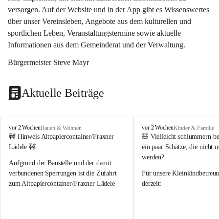
versorgen. Auf der Website und in der App gibt es Wissenswertes 
über unser Vereinsleben, Angebote aus dem kulturellen und 
sportlichen Leben, Veranstaltungstermine sowie aktuelle 
Informationen aus dem Gemeinderat und der Verwaltung. 
Bürgermeister Steve Mayr
Aktuelle Beiträge
F
F
vor 2 Wochen
vor 2 Wochen
Bauen & Wohnen
Kinder & Familie
r
r
🚧 Hinweis Altpapiercontainer/Fraxner 
🧸 
Vielleicht schlummern be
a
a
Lädele 🚧
ein paar Schätze, die nicht 
x
x
werden?
e
e
Aufgrund der Baustelle und der damit 
r
r
verbundenen Sperrungen ist die Zufahrt 
Für unsere 
Kleinkindbetreu
n
n
zum Altpapiercontainer/Fraxner Lädele 
derzeit:
derzeit nur erschwert möglich.
👶 
Puppenbuggys
Ein herzliches Dankeschön an Erwin und 
👗 
Puppenkleidung
 für Pupp