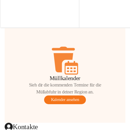
Irmgard Nachbaur, die für diese Zeit die 
Größen 
35 cm, 40 cm und 
Zufahrt über ihre Privatstraße zur 
💛 Wenn ihr etwas davon ab
Verfügung stellen. 🙏
möchtet, freuen sich unsere 
Vielen Dank für eure Unterstützung und 
über eure Unterstützung.
Hilfsbereitschaft!
📍 
Die Spenden können ger
Gemeindeamt abgegeben we
Vielen herzlichen Dank!
 🌼
Müllkalender
Sieh dir die kommenden Termine für die
Müllabfuhr in deiner Region an.
Kalender ansehen
Kontakte