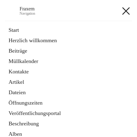
Fraxern
Navigation
Fraxern
Start
Herzlich willkommen
öffnet
Bürgerservice
Beiträge
in
Ordner
neuem
Müllkalender
Tab
öffnet
Formulare
in
Artikel
Kontakte
neuem
Tab
Artikel
+5
Dateien
Öffnungszeiten
Veröffentlichungsportal
Beschreibung
Hauptadresse
Alben