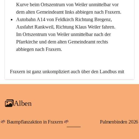
Kurve beim Ortszentrum von Weiler unmittelbar vor 
dem alten Gemeindeamt links abbiegen nach Fraxern.
Autobahn A14 von Feldkirch Richtung Bregenz, 
Ausfahrt Rankweil, Richtung Klaus Weiler fahren. 
Im Ortszentrum von Weiler unmittelbar nach der 
Pfarrkirche und dem alten Gemeindeamt rechts 
abbiegen nach Fraxern.
Fraxern ist ganz unkompliziert auch über den Landbus mit 
den öffentlichen Verkehrsmitteln zu erreichen. Die Linie 
492 fährt lt. Fahrplan des Verkehrsverbundes Vorarlberg an 
den Wochentagen regelmäßig zwischen Weiler und Fraxern.
Alben
An Samstagen, Sonn- und Feiertagen können Sie bequem 
direkt über die VMOBIL-App VMOBIL ON Ihren 
persönlichen Linienbus zur gewünschten Zeit zu Ihrer 
🌱 Baumpflanzaktion in Fraxern 🌱
Palmenbinden 2026
Haltestelle bestellen. Sowohl von Weiler kommend nach 
+19
Fraxern als auch von Fraxern nach Weiler oder natürlich für 