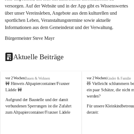
versorgen. Auf der Website und in der App gibt es Wissenswertes 
über unser Vereinsleben, Angebote aus dem kulturellen und 
sportlichen Leben, Veranstaltungstermine sowie aktuelle 
Informationen aus dem Gemeinderat und der Verwaltung. 
Bürgermeister Steve Mayr
Aktuelle Beiträge
F
F
vor 2 Wochen
vor 2 Wochen
Bauen & Wohnen
Kinder & Familie
r
r
🚧 Hinweis Altpapiercontainer/Fraxner 
🧸 
Vielleicht schlummern be
a
a
Lädele 🚧
ein paar Schätze, die nicht 
x
x
werden?
e
e
Aufgrund der Baustelle und der damit 
r
r
verbundenen Sperrungen ist die Zufahrt 
Für unsere 
Kleinkindbetreu
n
n
zum Altpapiercontainer/Fraxner Lädele 
derzeit:
derzeit nur erschwert möglich.
👶 
Puppenbuggys
Ein herzliches Dankeschön an Erwin und 
👗 
Puppenkleidung
 für Pupp