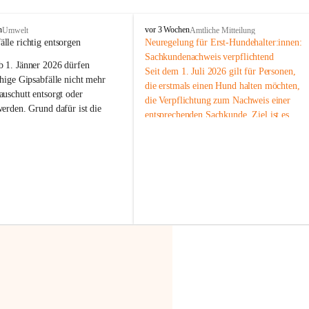
F
n
vor 3 Wochen
Umwelt
Amtliche Mitteilung
r
älle richtig entsorgen
Neuregelung für Erst-Hundehalter:innen: 
a
Sachkundenachweis verpflichtend
b 
1. Jänner 2026
 dürfen 
x
Seit dem 1. Juli 2026 gilt für Personen, 
e
hige Gipsabfälle nicht mehr 
die erstmals einen Hund halten möchten, 
r
uschutt entsorgt oder 
die Verpflichtung zum Nachweis einer 
n
werden
. Grund dafür ist die 
entsprechenden Sachkunde. Ziel ist es, 
linggips-Verordnung
, die eine 
Hundebesitzer:innen bestmöglich auf die 
Sammlung und das Recycling 
Haltung und Verantwortung im Umgang 
ällen vorschreibt.
mit ihrem Tier vorzubereiten.
Der Sachkundenachweis besteht aus zwei 
 Haushalte wird diese 
Teilen:
or allem dann relevant, wenn 
🐾 
Theoriekurs
gs- oder Umbauarbeiten
 an 
Mindestens 4 Unterrichtseinheiten 
Wohnung durchgeführt werden. 
à 60 Minuten
ände, Gipskartonplatten oder 
Muss vor der Anschaffung bzw. 
aus neu verbauten Gipsplatten 
Aufnahme eines Hundes absolviert 
ftig 
getrennt gesammelt und 
werden
rden.
🐾 
Praxiseinheit
t sammeln:
2-stündige praktische Schulung 