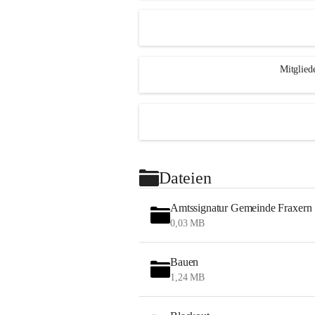
Mitglied
Dateien
Amtssignatur Gemeinde Fraxern
0,03 MB
Bauen
1,24 MB