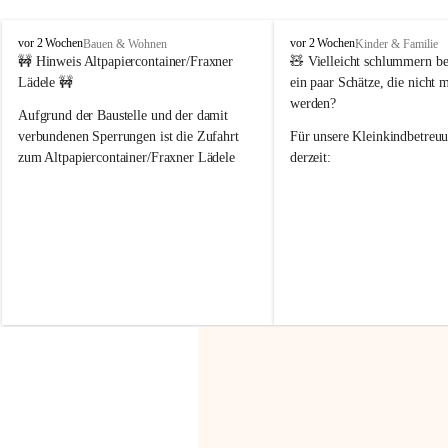
F
F
vor 2 Wochen
vor 2 Wochen
Bauen & Wohnen
Kinder & Familie
r
r
🚧 Hinweis Altpapiercontainer/Fraxner 
🧸 
Vielleicht schlummern be
a
a
Lädele 🚧
ein paar Schätze, die nicht 
x
x
werden?
e
e
Aufgrund der Baustelle und der damit 
r
r
verbundenen Sperrungen ist die Zufahrt 
Für unsere 
Kleinkindbetreu
n
n
zum Altpapiercontainer/Fraxner Lädele 
derzeit:
derzeit nur erschwert möglich.
👶 
Puppenbuggys
Ein herzliches Dankeschön an Erwin und 
👗 
Puppenkleidung
 für Pupp
Irmgard Nachbaur, die für diese Zeit die 
Größen 
35 cm, 40 cm und 
Zufahrt über ihre Privatstraße zur 
💛 Wenn ihr etwas davon ab
Verfügung stellen. 🙏
möchtet, freuen sich unsere 
Vielen Dank für eure Unterstützung und 
über eure Unterstützung.
Hilfsbereitschaft!
📍 
Die Spenden können ger
Gemeindeamt abgegeben we
Vielen herzlichen Dank!
 🌼