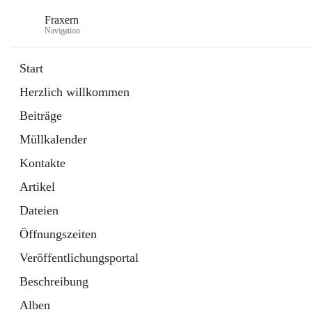
Fraxern
Navigation
Start
Herzlich willkommen
öffnet
Bürgerservice
Beiträge
in
Ordner
neuem
Müllkalender
Tab
öffnet
Formulare
in
Artikel
Kontakte
neuem
Tab
Artikel
Dateien
Öffnungszeiten
Veröffentlichungsportal
Beschreibung
Alben