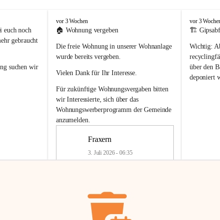
F
F
vor 3 Wochen
vor 3 Woche
r
r
i euch noch 
🏠 
Wohnung vergeben
🏗️ Gipsabf
a
a
mehr gebraucht 
Die freie Wohnung in unserer Wohnanlage 
Wichtig:
 A
x
x
e
e
wurde bereits vergeben.
recyclingfä
r
r
ung
 suchen wir 
über den Ba
Vielen Dank für Ihr Interesse.
n
n
deponiert 
neue 
Recyc
Für zukünftige Wohnungsvergaben bitten 
getrennte 
wir Interessierte, sich über das 
en in den 
von Gipsabf
Wohnungswerberprogramm der Gemeinde
45 cm
anzumelden.
Für private
geben 
Änderung v
Fraxern
Kinder riesig 
Renovierun
3. Juli 2026 - 06:35
Haus oder 
Alte Gipsw
ne beim 
Verschnitt 
rden.
🏠
Freie Wohnung in Fraxern
müssen kün
In unserer Wohnanlage wird eine 
entsorgt
 we
Wohnung frei.
✅ 
Getrenn