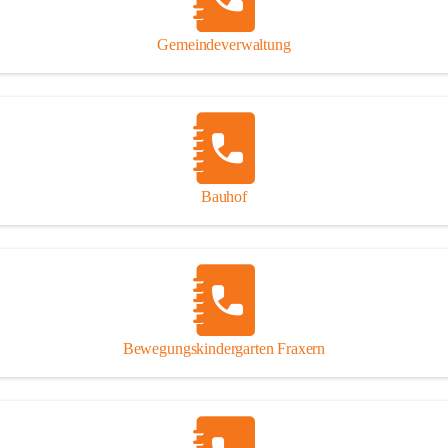
Gipsplatten
Trennung l
Gemeindeverwaltung
Beitrag zu
Ressourcen
bei Ihrem 
Annahme vo
Bauhof
Bewegungskindergarten Fraxern