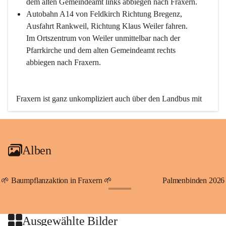
dem alten Gemeindeamt links abbiegen nach Fraxern.
Autobahn A14 von Feldkirch Richtung Bregenz, 
Ausfahrt Rankweil, Richtung Klaus Weiler fahren. 
Im Ortszentrum von Weiler unmittelbar nach der 
Pfarrkirche und dem alten Gemeindeamt rechts 
abbiegen nach Fraxern.
Fraxern ist ganz unkompliziert auch über den Landbus mit 
den öffentlichen Verkehrsmitteln zu erreichen. Die Linie 
492 fährt lt. Fahrplan des Verkehrsverbundes Vorarlberg an 
den Wochentagen regelmäßig zwischen Weiler und Fraxern.
Alben
An Samstagen, Sonn- und Feiertagen können Sie bequem 
direkt über die VMOBIL-App VMOBIL ON Ihren 
persönlichen Linienbus zur gewünschten Zeit zu Ihrer 
🌱 Baumpflanzaktion in Fraxern 🌱
Palmenbinden 2026
Haltestelle bestellen. Sowohl von Weiler kommend nach 
+19
Fraxern als auch von Fraxern nach Weiler oder natürlich für 
beide Fahrten Weiler-Fraxern-Weiler.
Ausgewählte Bilder