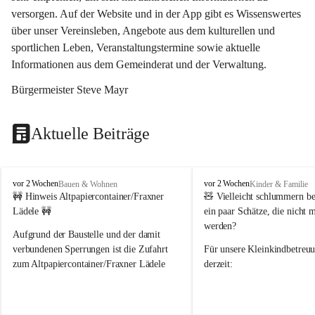
versorgen. Auf der Website und in der App gibt es Wissenswertes 
über unser Vereinsleben, Angebote aus dem kulturellen und 
sportlichen Leben, Veranstaltungstermine sowie aktuelle 
Informationen aus dem Gemeinderat und der Verwaltung. 
Bürgermeister Steve Mayr
Aktuelle Beiträge
F
F
vor 2 Wochen
vor 2 Wochen
Bauen & Wohnen
Kinder & Familie
r
r
🚧 Hinweis Altpapiercontainer/Fraxner 
🧸 
Vielleicht schlummern be
a
a
Lädele 🚧
ein paar Schätze, die nicht 
x
x
werden?
e
e
Aufgrund der Baustelle und der damit 
r
r
verbundenen Sperrungen ist die Zufahrt 
Für unsere 
Kleinkindbetreu
n
n
zum Altpapiercontainer/Fraxner Lädele 
derzeit:
derzeit nur erschwert möglich.
👶 
Puppenbuggys
Ein herzliches Dankeschön an Erwin und 
👗 
Puppenkleidung
 für Pupp