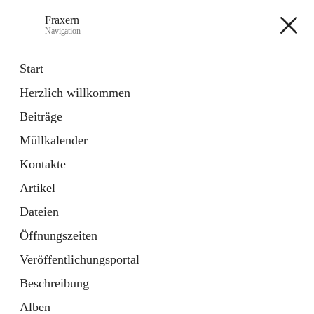
Fraxern
Navigation
Fraxern
Start
Herzlich willkommen
öffnet
Bürgerservice
Beiträge
in
Ordner
neuem
Müllkalender
Tab
öffnet
Formulare
in
Artikel
Kontakte
neuem
Tab
Artikel
+5
Dateien
Öffnungszeiten
Veröffentlichungsportal
Beschreibung
Hauptadresse
Alben