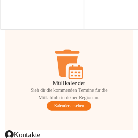
Irmgard Nachbaur, die für diese Zeit die 
Größen 
35 cm, 40 cm und 
Zufahrt über ihre Privatstraße zur 
💛 Wenn ihr etwas davon ab
Verfügung stellen. 🙏
möchtet, freuen sich unsere 
Vielen Dank für eure Unterstützung und 
über eure Unterstützung.
Hilfsbereitschaft!
📍 
Die Spenden können ger
Gemeindeamt abgegeben we
Vielen herzlichen Dank!
 🌼
Müllkalender
Sieh dir die kommenden Termine für die
Müllabfuhr in deiner Region an.
Kalender ansehen
Kontakte