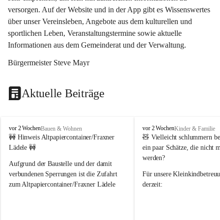
versorgen. Auf der Website und in der App gibt es Wissenswertes 
über unser Vereinsleben, Angebote aus dem kulturellen und 
sportlichen Leben, Veranstaltungstermine sowie aktuelle 
Informationen aus dem Gemeinderat und der Verwaltung. 
Bürgermeister Steve Mayr
Aktuelle Beiträge
F
F
vor 2 Wochen
vor 2 Wochen
Bauen & Wohnen
Kinder & Familie
r
r
🚧 Hinweis Altpapiercontainer/Fraxner 
🧸 
Vielleicht schlummern be
a
a
Lädele 🚧
ein paar Schätze, die nicht 
x
x
werden?
e
e
Aufgrund der Baustelle und der damit 
r
r
verbundenen Sperrungen ist die Zufahrt 
Für unsere 
Kleinkindbetreu
n
n
zum Altpapiercontainer/Fraxner Lädele 
derzeit:
derzeit nur erschwert möglich.
👶 
Puppenbuggys
Ein herzliches Dankeschön an Erwin und 
👗 
Puppenkleidung
 für Pupp