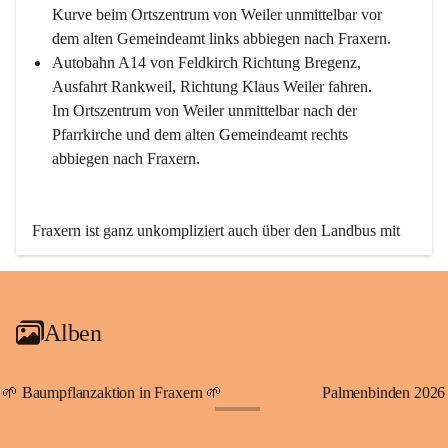
Kurve beim Ortszentrum von Weiler unmittelbar vor 
dem alten Gemeindeamt links abbiegen nach Fraxern.
Autobahn A14 von Feldkirch Richtung Bregenz, 
Ausfahrt Rankweil, Richtung Klaus Weiler fahren. 
Im Ortszentrum von Weiler unmittelbar nach der 
Pfarrkirche und dem alten Gemeindeamt rechts 
abbiegen nach Fraxern.
Fraxern ist ganz unkompliziert auch über den Landbus mit 
den öffentlichen Verkehrsmitteln zu erreichen. Die Linie 
492 fährt lt. Fahrplan des Verkehrsverbundes Vorarlberg an 
den Wochentagen regelmäßig zwischen Weiler und Fraxern.
Alben
An Samstagen, Sonn- und Feiertagen können Sie bequem 
direkt über die VMOBIL-App VMOBIL ON Ihren 
persönlichen Linienbus zur gewünschten Zeit zu Ihrer 
🌱 Baumpflanzaktion in Fraxern 🌱
Palmenbinden 2026
Haltestelle bestellen. Sowohl von Weiler kommend nach 
+19
Fraxern als auch von Fraxern nach Weiler oder natürlich für 