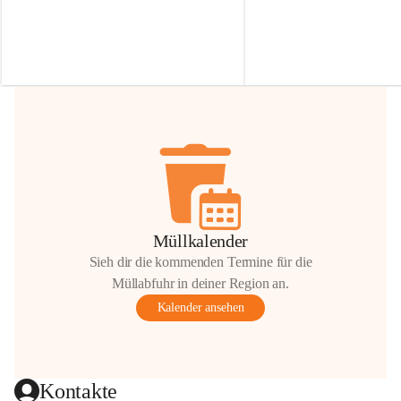
Irmgard Nachbaur, die für diese Zeit die 
Größen 
35 cm, 40 cm und 
Zufahrt über ihre Privatstraße zur 
💛 Wenn ihr etwas davon ab
Verfügung stellen. 🙏
möchtet, freuen sich unsere 
Vielen Dank für eure Unterstützung und 
über eure Unterstützung.
Hilfsbereitschaft!
📍 
Die Spenden können ger
Gemeindeamt abgegeben we
Vielen herzlichen Dank!
 🌼
Müllkalender
Sieh dir die kommenden Termine für die
Müllabfuhr in deiner Region an.
Kalender ansehen
Kontakte