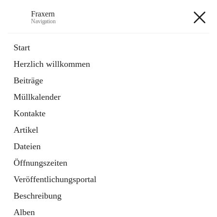
Fraxern
Navigation
Fraxern
Start
Herzlich willkommen
öffnet
Bürgerservice
Beiträge
in
Ordner
neuem
Müllkalender
Tab
öffnet
Formulare
in
Artikel
Kontakte
neuem
Tab
Artikel
+5
Dateien
Öffnungszeiten
Veröffentlichungsportal
Beschreibung
Hauptadresse
Alben