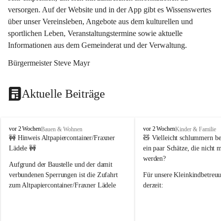
versorgen. Auf der Website und in der App gibt es Wissenswertes 
über unser Vereinsleben, Angebote aus dem kulturellen und 
sportlichen Leben, Veranstaltungstermine sowie aktuelle 
Informationen aus dem Gemeinderat und der Verwaltung. 
Bürgermeister Steve Mayr
Aktuelle Beiträge
F
F
vor 2 Wochen
vor 2 Wochen
Bauen & Wohnen
Kinder & Familie
r
r
🚧 Hinweis Altpapiercontainer/Fraxner 
🧸 
Vielleicht schlummern be
a
a
Lädele 🚧
ein paar Schätze, die nicht 
x
x
werden?
e
e
Aufgrund der Baustelle und der damit 
r
r
verbundenen Sperrungen ist die Zufahrt 
Für unsere 
Kleinkindbetreu
n
n
zum Altpapiercontainer/Fraxner Lädele 
derzeit:
derzeit nur erschwert möglich.
👶 
Puppenbuggys
Ein herzliches Dankeschön an Erwin und 
👗 
Puppenkleidung
 für Pupp