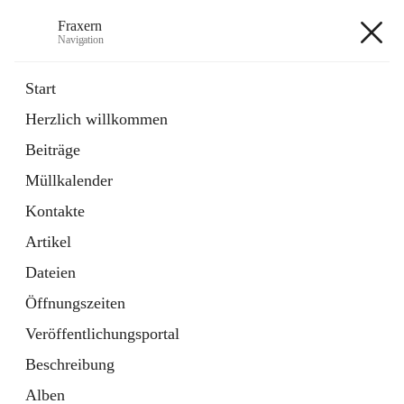
Fraxern
Navigation
Fraxern
Start
Herzlich willkommen
öffnet
Bürgerservice
Beiträge
in
Ordner
neuem
Müllkalender
Tab
öffnet
Formulare
in
Artikel
Kontakte
neuem
Tab
Artikel
+5
Dateien
Öffnungszeiten
Veröffentlichungsportal
Beschreibung
Hauptadresse
Alben