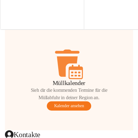
Irmgard Nachbaur, die für diese Zeit die 
Größen 
35 cm, 40 cm und 
Zufahrt über ihre Privatstraße zur 
💛 Wenn ihr etwas davon ab
Verfügung stellen. 🙏
möchtet, freuen sich unsere 
Vielen Dank für eure Unterstützung und 
über eure Unterstützung.
Hilfsbereitschaft!
📍 
Die Spenden können ger
Gemeindeamt abgegeben we
Vielen herzlichen Dank!
 🌼
Müllkalender
Sieh dir die kommenden Termine für die
Müllabfuhr in deiner Region an.
Kalender ansehen
Kontakte