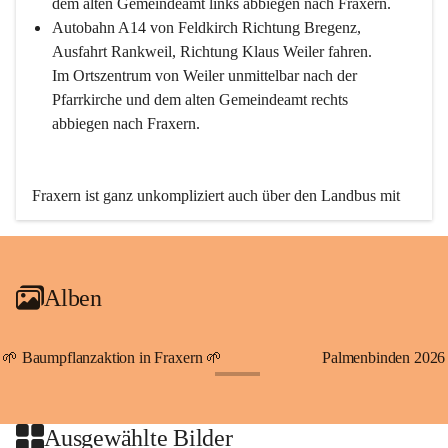
dem alten Gemeindeamt links abbiegen nach Fraxern.
Autobahn A14 von Feldkirch Richtung Bregenz, 
Ausfahrt Rankweil, Richtung Klaus Weiler fahren. 
Im Ortszentrum von Weiler unmittelbar nach der 
Pfarrkirche und dem alten Gemeindeamt rechts 
abbiegen nach Fraxern.
Fraxern ist ganz unkompliziert auch über den Landbus mit 
den öffentlichen Verkehrsmitteln zu erreichen. Die Linie 
492 fährt lt. Fahrplan des Verkehrsverbundes Vorarlberg an 
den Wochentagen regelmäßig zwischen Weiler und Fraxern.
Alben
An Samstagen, Sonn- und Feiertagen können Sie bequem 
direkt über die VMOBIL-App VMOBIL ON Ihren 
persönlichen Linienbus zur gewünschten Zeit zu Ihrer 
🌱 Baumpflanzaktion in Fraxern 🌱
Palmenbinden 2026
Haltestelle bestellen. Sowohl von Weiler kommend nach 
+19
Fraxern als auch von Fraxern nach Weiler oder natürlich für 
beide Fahrten Weiler-Fraxern-Weiler.
Ausgewählte Bilder