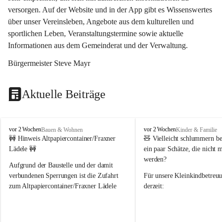
versorgen. Auf der Website und in der App gibt es Wissenswertes 
über unser Vereinsleben, Angebote aus dem kulturellen und 
sportlichen Leben, Veranstaltungstermine sowie aktuelle 
Informationen aus dem Gemeinderat und der Verwaltung. 
Bürgermeister Steve Mayr
Aktuelle Beiträge
F
F
vor 2 Wochen
vor 2 Wochen
Bauen & Wohnen
Kinder & Familie
r
r
🚧 Hinweis Altpapiercontainer/Fraxner 
🧸 
Vielleicht schlummern be
a
a
Lädele 🚧
ein paar Schätze, die nicht 
x
x
werden?
e
e
Aufgrund der Baustelle und der damit 
r
r
verbundenen Sperrungen ist die Zufahrt 
Für unsere 
Kleinkindbetreu
n
n
zum Altpapiercontainer/Fraxner Lädele 
derzeit:
derzeit nur erschwert möglich.
👶 
Puppenbuggys
Ein herzliches Dankeschön an Erwin und 
👗 
Puppenkleidung
 für Pupp