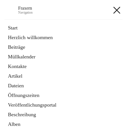
Fraxern
Navigation
Fraxern
Start
Herzlich willkommen
öffnet
Bürgerservice
Beiträge
in
Ordner
neuem
Müllkalender
Tab
öffnet
Formulare
in
Artikel
Kontakte
neuem
Tab
Artikel
+5
Dateien
Öffnungszeiten
Veröffentlichungsportal
Beschreibung
Hauptadresse
Alben