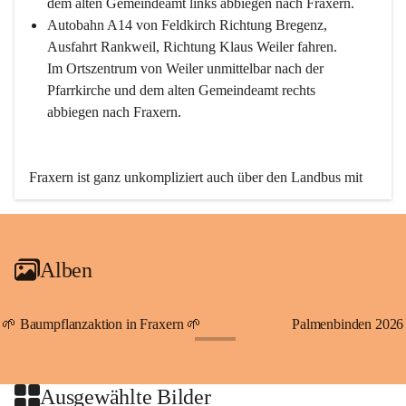
dem alten Gemeindeamt links abbiegen nach Fraxern.
Autobahn A14 von Feldkirch Richtung Bregenz, 
Ausfahrt Rankweil, Richtung Klaus Weiler fahren. 
Im Ortszentrum von Weiler unmittelbar nach der 
Pfarrkirche und dem alten Gemeindeamt rechts 
abbiegen nach Fraxern.
Fraxern ist ganz unkompliziert auch über den Landbus mit 
den öffentlichen Verkehrsmitteln zu erreichen. Die Linie 
492 fährt lt. Fahrplan des Verkehrsverbundes Vorarlberg an 
den Wochentagen regelmäßig zwischen Weiler und Fraxern.
Alben
An Samstagen, Sonn- und Feiertagen können Sie bequem 
direkt über die VMOBIL-App VMOBIL ON Ihren 
persönlichen Linienbus zur gewünschten Zeit zu Ihrer 
🌱 Baumpflanzaktion in Fraxern 🌱
Palmenbinden 2026
Haltestelle bestellen. Sowohl von Weiler kommend nach 
+19
Fraxern als auch von Fraxern nach Weiler oder natürlich für 
beide Fahrten Weiler-Fraxern-Weiler.
Ausgewählte Bilder