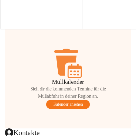
Irmgard Nachbaur, die für diese Zeit die 
Größen 
35 cm, 40 cm und 
Zufahrt über ihre Privatstraße zur 
💛 Wenn ihr etwas davon ab
Verfügung stellen. 🙏
möchtet, freuen sich unsere 
Vielen Dank für eure Unterstützung und 
über eure Unterstützung.
Hilfsbereitschaft!
📍 
Die Spenden können ger
Gemeindeamt abgegeben we
Vielen herzlichen Dank!
 🌼
Müllkalender
Sieh dir die kommenden Termine für die
Müllabfuhr in deiner Region an.
Kalender ansehen
Kontakte