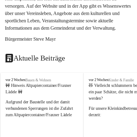
versorgen. Auf der Website und in der App gibt es Wissenswertes 
über unser Vereinsleben, Angebote aus dem kulturellen und 
sportlichen Leben, Veranstaltungstermine sowie aktuelle 
Informationen aus dem Gemeinderat und der Verwaltung. 
Bürgermeister Steve Mayr
Aktuelle Beiträge
F
F
vor 2 Wochen
vor 2 Wochen
Bauen & Wohnen
Kinder & Familie
r
r
🚧 Hinweis Altpapiercontainer/Fraxner 
🧸 
Vielleicht schlummern be
a
a
Lädele 🚧
ein paar Schätze, die nicht 
x
x
werden?
e
e
Aufgrund der Baustelle und der damit 
r
r
verbundenen Sperrungen ist die Zufahrt 
Für unsere 
Kleinkindbetreu
n
n
zum Altpapiercontainer/Fraxner Lädele 
derzeit:
derzeit nur erschwert möglich.
👶 
Puppenbuggys
Ein herzliches Dankeschön an Erwin und 
👗 
Puppenkleidung
 für Pupp