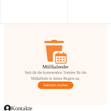
Irmgard Nachbaur, die für diese Zeit die 
Größen 
35 cm, 40 cm und 
Zufahrt über ihre Privatstraße zur 
💛 Wenn ihr etwas davon ab
Verfügung stellen. 🙏
möchtet, freuen sich unsere 
Vielen Dank für eure Unterstützung und 
über eure Unterstützung.
Hilfsbereitschaft!
📍 
Die Spenden können ger
Gemeindeamt abgegeben we
Vielen herzlichen Dank!
 🌼
Müllkalender
Sieh dir die kommenden Termine für die
Müllabfuhr in deiner Region an.
Kalender ansehen
Kontakte