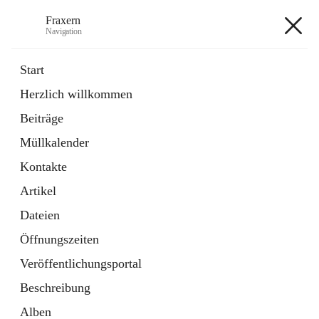
Fraxern
Navigation
Fraxern
Start
Herzlich willkommen
öffnet
Bürgerservice
Beiträge
in
Ordner
neuem
Müllkalender
Tab
öffnet
Formulare
in
Artikel
Kontakte
neuem
Tab
Artikel
+5
Dateien
Öffnungszeiten
Veröffentlichungsportal
Beschreibung
Hauptadresse
Alben