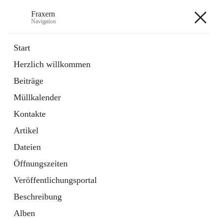
Fraxern
Navigation
Fraxern
Start
Herzlich willkommen
öffnet
Bürgerservice
Beiträge
in
Ordner
neuem
Müllkalender
Tab
öffnet
Formulare
in
Artikel
Kontakte
neuem
Tab
Artikel
+5
Dateien
Öffnungszeiten
Veröffentlichungsportal
Beschreibung
Hauptadresse
Alben