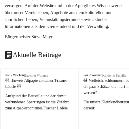
versorgen. Auf der Website und in der App gibt es Wissenswertes 
über unser Vereinsleben, Angebote aus dem kulturellen und 
sportlichen Leben, Veranstaltungstermine sowie aktuelle 
Informationen aus dem Gemeinderat und der Verwaltung. 
Bürgermeister Steve Mayr
Aktuelle Beiträge
F
F
vor 2 Wochen
vor 2 Wochen
Bauen & Wohnen
Kinder & Familie
r
r
🚧 Hinweis Altpapiercontainer/Fraxner 
🧸 
Vielleicht schlummern be
a
a
Lädele 🚧
ein paar Schätze, die nicht 
x
x
werden?
e
e
Aufgrund der Baustelle und der damit 
r
r
verbundenen Sperrungen ist die Zufahrt 
Für unsere 
Kleinkindbetreu
n
n
zum Altpapiercontainer/Fraxner Lädele 
derzeit:
derzeit nur erschwert möglich.
👶 
Puppenbuggys
Ein herzliches Dankeschön an Erwin und 
👗 
Puppenkleidung
 für Pupp