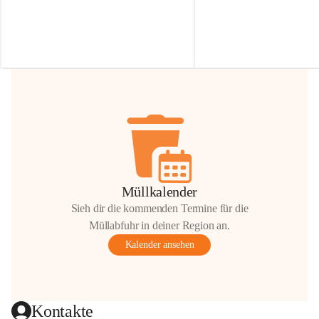
Irmgard Nachbaur, die für diese Zeit die 
Größen 
35 cm, 40 cm und 
Zufahrt über ihre Privatstraße zur 
💛 Wenn ihr etwas davon ab
Verfügung stellen. 🙏
möchtet, freuen sich unsere 
Vielen Dank für eure Unterstützung und 
über eure Unterstützung.
Hilfsbereitschaft!
📍 
Die Spenden können ger
Gemeindeamt abgegeben we
Vielen herzlichen Dank!
 🌼
Müllkalender
Sieh dir die kommenden Termine für die
Müllabfuhr in deiner Region an.
Kalender ansehen
Kontakte