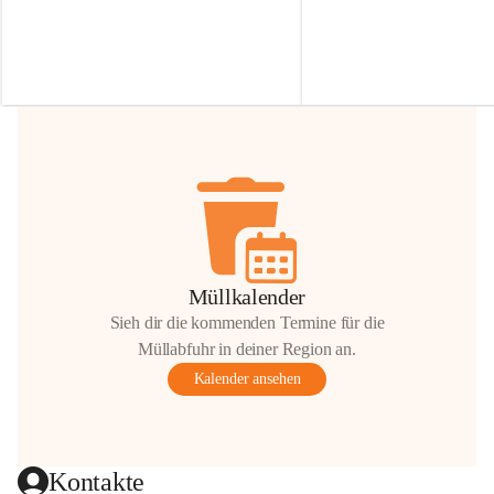
Irmgard Nachbaur, die für diese Zeit die 
Größen 
35 cm, 40 cm und 
Zufahrt über ihre Privatstraße zur 
💛 Wenn ihr etwas davon ab
Verfügung stellen. 🙏
möchtet, freuen sich unsere 
Vielen Dank für eure Unterstützung und 
über eure Unterstützung.
Hilfsbereitschaft!
📍 
Die Spenden können ger
Gemeindeamt abgegeben we
Vielen herzlichen Dank!
 🌼
Müllkalender
Sieh dir die kommenden Termine für die
Müllabfuhr in deiner Region an.
Kalender ansehen
Kontakte