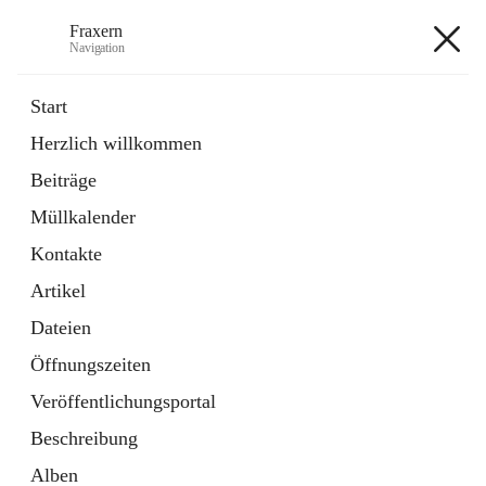
Fraxern
Navigation
Fraxern
Start
Herzlich willkommen
öffnet
Bürgerservice
Beiträge
in
Ordner
neuem
Müllkalender
Tab
öffnet
Formulare
in
Artikel
Kontakte
neuem
Tab
Artikel
+5
Dateien
Öffnungszeiten
Veröffentlichungsportal
Beschreibung
Hauptadresse
Alben