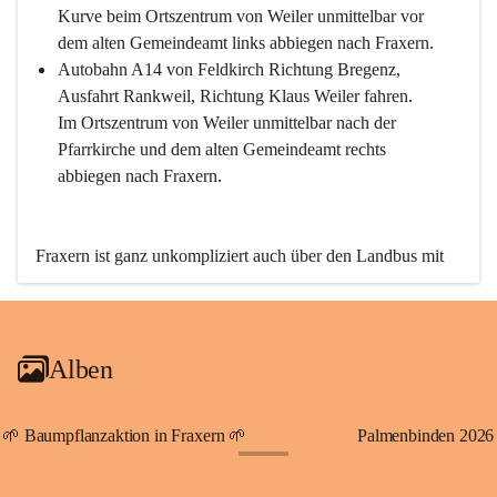
Kurve beim Ortszentrum von Weiler unmittelbar vor 
dem alten Gemeindeamt links abbiegen nach Fraxern.
Autobahn A14 von Feldkirch Richtung Bregenz, 
Ausfahrt Rankweil, Richtung Klaus Weiler fahren. 
Im Ortszentrum von Weiler unmittelbar nach der 
Pfarrkirche und dem alten Gemeindeamt rechts 
abbiegen nach Fraxern.
Fraxern ist ganz unkompliziert auch über den Landbus mit 
den öffentlichen Verkehrsmitteln zu erreichen. Die Linie 
492 fährt lt. Fahrplan des Verkehrsverbundes Vorarlberg an 
den Wochentagen regelmäßig zwischen Weiler und Fraxern.
Alben
An Samstagen, Sonn- und Feiertagen können Sie bequem 
direkt über die VMOBIL-App VMOBIL ON Ihren 
persönlichen Linienbus zur gewünschten Zeit zu Ihrer 
🌱 Baumpflanzaktion in Fraxern 🌱
Palmenbinden 2026
Haltestelle bestellen. Sowohl von Weiler kommend nach 
+19
Fraxern als auch von Fraxern nach Weiler oder natürlich für 