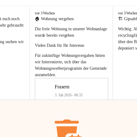
F
F
vor 3 Wochen
vor 3 Woche
r
r
i euch noch 
🏠 
Wohnung vergeben
🏗️ Gipsabf
a
a
mehr gebraucht 
Die freie Wohnung in unserer Wohnanlage 
Wichtig:
 A
x
x
e
e
wurde bereits vergeben.
recyclingfä
r
r
ung
 suchen wir 
über den Ba
Vielen Dank für Ihr Interesse.
n
n
deponiert 
neue 
Recyc
Für zukünftige Wohnungsvergaben bitten 
getrennte 
wir Interessierte, sich über das 
en in den 
von Gipsabf
Wohnungswerberprogramm der Gemeinde
45 cm
anzumelden.
Für private
geben 
Änderung v
Fraxern
Kinder riesig 
Renovierun
3. Juli 2026 - 06:35
Haus oder 
Alte Gipsw
ne beim 
Verschnitt 
rden.
🏠
Freie Wohnung in Fraxern
müssen kün
In unserer Wohnanlage wird eine 
entsorgt
 we
Wohnung frei.
✅ 
Getrenn