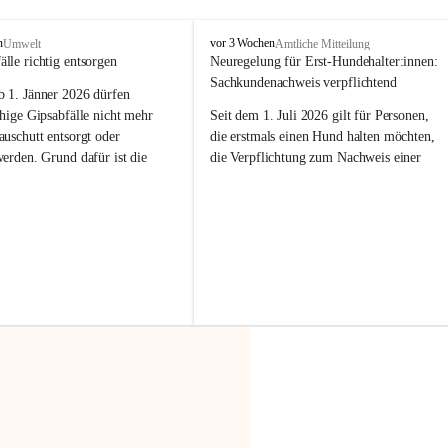
F
n
vor 3 Wochen
Umwelt
Amtliche Mitteilung
r
älle richtig entsorgen
Neuregelung für Erst-Hundehalter:innen: 
a
Sachkundenachweis verpflichtend
b 
1. Jänner 2026
 dürfen 
x
e
hige Gipsabfälle nicht mehr 
Seit dem 1. Juli 2026 gilt für Personen, 
r
uschutt entsorgt oder 
die erstmals einen Hund halten möchten, 
n
werden
. Grund dafür ist die 
die Verpflichtung zum Nachweis einer 
linggips-Verordnung
, die eine 
entsprechenden Sachkunde. Ziel ist es, 
Sammlung und das Recycling 
Hundebesitzer:innen bestmöglich auf die 
ällen vorschreibt.
Haltung und Verantwortung im Umgang 
mit ihrem Tier vorzubereiten.
 Haushalte wird diese 
or allem dann relevant, wenn 
Der Sachkundenachweis besteht aus zwei 
gs- oder Umbauarbeiten
 an 
Teilen:
Wohnung durchgeführt werden. 
🐾 
Theoriekurs
ände, Gipskartonplatten oder 
aus neu verbauten Gipsplatten 
Mindestens 4 Unterrichtseinheiten 
ftig 
getrennt gesammelt und 
à 60 Minuten
rden.
Muss vor der Anschaffung bzw. 
Aufnahme eines Hundes absolviert 
t sammeln:
werden