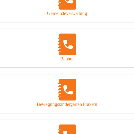
Gipsplatten
Trennung l
Gemeindeverwaltung
Beitrag zu
Ressourcen
bei Ihrem 
Annahme vo
Bauhof
Bewegungskindergarten Fraxern