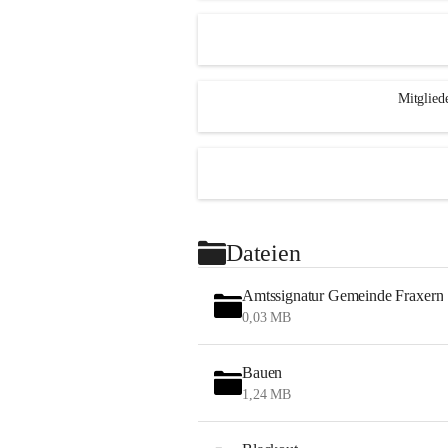
Mitglied
Dateien
Amtssignatur Gemeinde Fraxern
0,03 MB
Bauen
1,24 MB