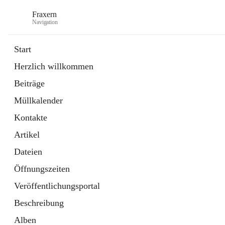
Fraxern
Navigation
Start
Herzlich willkommen
öffnet
Bürgerservice
Beiträge
in
Ordner
neuem
Müllkalender
Tab
öffnet
Formulare
in
Artikel
Kontakte
neuem
Tab
Artikel
Dateien
Öffnungszeiten
Veröffentlichungsportal
Beschreibung
Alben