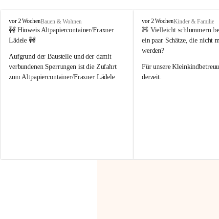
F
F
vor 2 Wochen
vor 2 Wochen
Bauen & Wohnen
Kinder & Familie
r
r
🚧 Hinweis Altpapiercontainer/Fraxner 
🧸 
Vielleicht schlummern be
a
a
Lädele 🚧
ein paar Schätze, die nicht 
x
x
werden?
e
e
Aufgrund der Baustelle und der damit 
r
r
verbundenen Sperrungen ist die Zufahrt 
Für unsere 
Kleinkindbetreu
n
n
zum Altpapiercontainer/Fraxner Lädele 
derzeit:
derzeit nur erschwert möglich.
👶 
Puppenbuggys
Ein herzliches Dankeschön an Erwin und 
👗 
Puppenkleidung
 für Pupp
Irmgard Nachbaur, die für diese Zeit die 
Größen 
35 cm, 40 cm und 
Zufahrt über ihre Privatstraße zur 
💛 Wenn ihr etwas davon ab
Verfügung stellen. 🙏
möchtet, freuen sich unsere 
Vielen Dank für eure Unterstützung und 
über eure Unterstützung.
Hilfsbereitschaft!
📍 
Die Spenden können ger
Gemeindeamt abgegeben we
Vielen herzlichen Dank!
 🌼